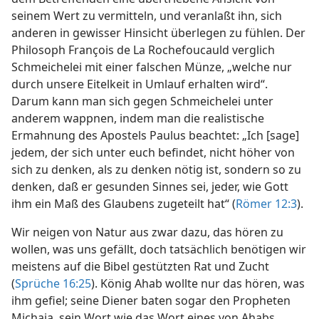
seinem Wert zu vermitteln, und veranlaßt ihn, sich
anderen in gewisser Hinsicht überlegen zu fühlen. Der
Philosoph François de La Rochefoucauld verglich
Schmeichelei mit einer falschen Münze, „welche nur
durch unsere Eitelkeit in Umlauf erhalten wird“.
Darum kann man sich gegen Schmeichelei unter
anderem wappnen, indem man die realistische
Ermahnung des Apostels Paulus beachtet: „Ich [sage]
jedem, der sich unter euch befindet, nicht höher von
sich zu denken, als zu denken nötig ist, sondern so zu
denken, daß er gesunden Sinnes sei, jeder, wie Gott
ihm ein Maß des Glaubens zugeteilt hat“ (
Römer 12:3
).
Wir neigen von Natur aus zwar dazu, das hören zu
wollen, was uns gefällt, doch tatsächlich benötigen wir
meistens auf die Bibel gestützten Rat und Zucht
(
Sprüche 16:25
). König Ahab wollte nur das hören, was
ihm gefiel; seine Diener baten sogar den Propheten
Michaja, sein Wort wie das Wort eines von Ahabs