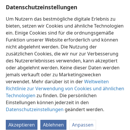
Anerkennung und Wertschätzung, wobei wir nicht
Datenschutzeinstellungen
vergessen: „Ein Wort zur rechten Zeit, o wie gut!“
Um Nutzern das bestmögliche digitale Erlebnis zu
(
Sprüche 15:23
).
bieten, setzen wir Cookies und ähnliche Technologien
ein. Einige Cookies sind für die ordnungsgemäße
Funktion unserer Website erforderlich und können
nicht abgelehnt werden. Die Nutzung der
zusätzlichen Cookies, die wir nur zur Verbesserung
Deutsch
Teilen
Einstellungen
des Nutzererlebnisses verwenden, kann akzeptiert
Copyright
© 2026 Watch Tower Bible and Tract Society of Pennsylvania
oder abgelehnt werden. Keine dieser Daten werden
Nutzungsbedingungen
Datenschutzerklärung
Datenschutzeinstellungen
Anmelden
JW.ORG
jemals verkauft oder zu Marketingzwecken
verwendet. Mehr darüber ist in der
Weltweiten
Richtlinie zur Verwendung von Cookies und ähnlichen
Technologien
zu finden. Die persönlichen
Einstellungen können jederzeit in den
Datenschutzeinstellungen
geändert werden.
Akzeptieren
Ablehnen
Anpassen