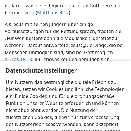
erklären, wie diese Regierung alle, die Gott treu sind,
befreien wird (
Matthäus 4:17
).
Als Jesus mit seinen Jüngern über einige
Voraussetzungen für die Rettung sprach, fragten sie:
„Für wen besteht dann die Möglichkeit, gerettet zu
werden?“ Darauf antwortete Jesus: „Die Dinge, die bei
Menschen unmöglich sind, sind bei Gott möglich“
(
Lukas 18:18-30
). Jehovas Zeugen bemühen sich
gewissenhaft, den Anforderungen für die Rettung
Datenschutzeinstellungen
gerecht zu werden. Außerdem möchten sie anderen
gern helfen, gerettet zu werden, und strengen sich
Um Nutzern das bestmögliche digitale Erlebnis zu
dabei sehr an.
bieten, setzen wir Cookies und ähnliche Technologien
ein. Einige Cookies sind für die ordnungsgemäße
Funktion unserer Website erforderlich und können
nicht abgelehnt werden. Die Nutzung der
zusätzlichen Cookies, die wir nur zur Verbesserung
Deutsch
Teilen
Einstellungen
des Nutzererlebnisses verwenden, kann akzeptiert
Copyright
© 2026 Watch Tower Bible and Tract Society of Pennsylvania