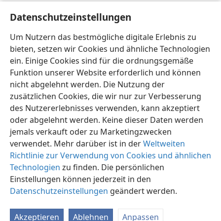
[Bild auf Seite 12, 13]
Datenschutzeinstellungen
Auf Jesu Warnung zu hören rettete den ersten
Um Nutzern das bestmögliche digitale Erlebnis zu
Christen das Leben
bieten, setzen wir Cookies und ähnliche Technologien
ein. Einige Cookies sind für die ordnungsgemäße
Funktion unserer Website erforderlich und können
nicht abgelehnt werden. Die Nutzung der
zusätzlichen Cookies, die wir nur zur Verbesserung
Deutsch
Teilen
Einstellungen
des Nutzererlebnisses verwenden, kann akzeptiert
Copyright
© 2026 Watch Tower Bible and Tract Society of Pennsylvania
oder abgelehnt werden. Keine dieser Daten werden
Nutzungsbedingungen
Datenschutzerklärung
Datenschutzeinstellungen
Anmelden
JW.ORG
jemals verkauft oder zu Marketingzwecken
verwendet. Mehr darüber ist in der
Weltweiten
Richtlinie zur Verwendung von Cookies und ähnlichen
Technologien
zu finden. Die persönlichen
Einstellungen können jederzeit in den
Datenschutzeinstellungen
geändert werden.
Akzeptieren
Ablehnen
Anpassen