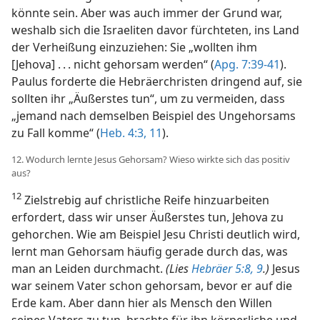
könnte sein. Aber was auch immer der Grund war,
weshalb sich die Israeliten davor fürchteten, ins Land
der Verheißung einzuziehen: Sie „wollten ihm
[Jehova] . . . nicht gehorsam werden“ (
Apg. 7:39-41
).
Paulus forderte die Hebräerchristen dringend auf, sie
sollten ihr „Äußerstes tun“, um zu vermeiden, dass
„jemand nach demselben Beispiel des Ungehorsams
zu Fall komme“ (
Heb. 4:3,
11
).
12. Wodurch lernte Jesus Gehorsam? Wieso wirkte sich das positiv
aus?
12
Zielstrebig auf christliche Reife hinzuarbeiten
erfordert, dass wir unser Äußerstes tun, Jehova zu
gehorchen. Wie am Beispiel Jesu Christi deutlich wird,
lernt man Gehorsam häufig gerade durch das, was
man an Leiden durchmacht.
(Lies
Hebräer 5:8, 9
.)
Jesus
war seinem Vater schon gehorsam, bevor er auf die
Erde kam. Aber dann hier als Mensch den Willen
seines Vaters zu tun, brachte für ihn körperliche und