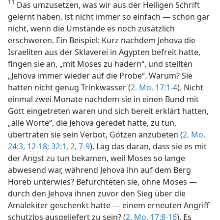
11
Das umzusetzen, was wir aus der Heiligen Schrift
gelernt haben, ist nicht immer so einfach — schon gar
nicht, wenn die Umstände es noch zusätzlich
erschweren. Ein Beispiel: Kurz nachdem Jehova die
Israeliten aus der Sklaverei in Ägypten befreit hatte,
fingen sie an, „mit Moses zu hadern“, und stellten
„Jehova immer wieder auf die Probe“. Warum? Sie
hatten nicht genug Trinkwasser (
2. Mo. 17:1-4
). Nicht
einmal zwei Monate nachdem sie in einen Bund mit
Gott eingetreten waren und sich bereit erklärt hatten,
„alle Worte“, die Jehova geredet hatte, zu tun,
übertraten sie sein Verbot, Götzen anzubeten (
2. Mo.
24:3,
12-18;
32:1, 2,
7-9
). Lag das daran, dass sie es mit
der Angst zu tun bekamen, weil Moses so lange
abwesend war, während Jehova ihn auf dem Berg
Horeb unterwies? Befürchteten sie, ohne Moses —
durch den Jehova ihnen zuvor den Sieg über die
Amalekiter geschenkt hatte — einem erneuten Angriff
schutzlos ausgeliefert zu sein? (
2. Mo. 17:8-16
). Es