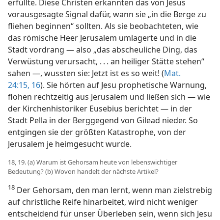
erfüllte. Diese Christen erkannten das von Jesus
vorausgesagte Signal dafür, wann sie „in die Berge zu
fliehen beginnen“ sollten. Als sie beobachteten, wie
das römische Heer Jerusalem umlagerte und in die
Stadt vordrang — also „das abscheuliche Ding, das
Verwüstung verursacht, . . . an heiliger Stätte stehen“
sahen —, wussten sie: Jetzt ist es so weit! (
Mat.
24:15, 16
). Sie hörten auf Jesu prophetische Warnung,
flohen rechtzeitig aus Jerusalem und ließen sich — wie
der Kirchenhistoriker Eusebius berichtet — in der
Stadt Pella in der Berggegend von Gilead nieder. So
entgingen sie der größten Katastrophe, von der
Jerusalem je heimgesucht wurde.
18, 19. (a) Warum ist Gehorsam heute von lebenswichtiger
Bedeutung? (b) Wovon handelt der nächste Artikel?
18
Der Gehorsam, den man lernt, wenn man zielstrebig
auf christliche Reife hinarbeitet, wird nicht weniger
entscheidend für unser Überleben sein, wenn sich Jesu