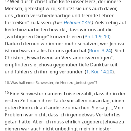
Weil durch christliche Reife unser Herz, der innere
Mensch, gefestigt wird, schützt sie uns auch davor,
uns „durch verschiedenartige und fremde Lehren
fortreißen“ zu lassen.
(Lies
Hebräer 13:9
.)
Zielstrebig auf
Reife hinzuarbeiten bewirkt, dass wir uns auf die
„wichtigeren Dinge“ konzentrieren (
Phil. 1:9, 10
).
Dadurch lernen wir immer mehr schätzen, wer Jehova
ist und was er alles für uns getan hat (
Röm. 3:24
). Sind
Christen „Erwachsene an Verständnisvermögen“,
empfinden sie Jehova gegenüber tiefe Dankbarkeit
und fühlen sich ihm eng verbunden (
1. Kor. 14:20
).
16. Was half einer Schwester, ihr Herz zu „befestigen“?
16
Eine Schwester namens Luise erzählt, dass ihr in der
ersten Zeit nach ihrer Taufe vor allem daran lag, einen
guten Eindruck auf andere zu machen. Sie sagt: „Mein
Problem war nicht, dass ich irgendetwas Verkehrtes
getan hätte. Aber ich muss ehrlich zugeben: Jehova zu
dienen war auch nicht unbedingt mein innigster