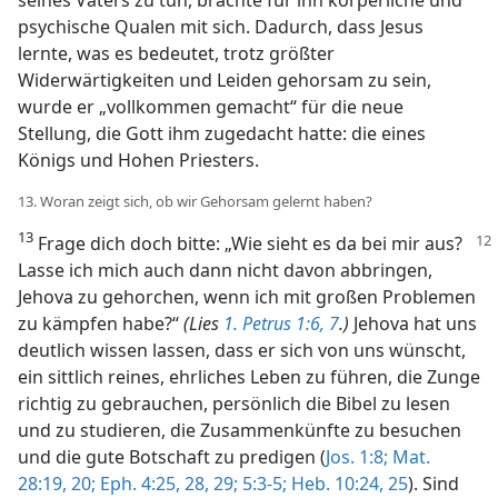
psychische Qualen mit sich. Dadurch, dass Jesus
lernte, was es bedeutet, trotz größter
Widerwärtigkeiten und Leiden gehorsam zu sein,
wurde er „vollkommen gemacht“ für die neue
Stellung, die Gott ihm zugedacht hatte: die eines
Königs und Hohen Priesters.
13. Woran zeigt sich, ob wir Gehorsam gelernt haben?
13
Frage dich doch bitte: „Wie sieht es da bei mir aus?
Lasse ich mich auch dann nicht davon abbringen,
Jehova zu gehorchen, wenn ich mit großen Problemen
zu kämpfen habe?“
(Lies
1. Petrus 1:6, 7
.)
Jehova hat uns
deutlich wissen lassen, dass er sich von uns wünscht,
ein sittlich reines, ehrliches Leben zu führen, die Zunge
richtig zu gebrauchen, persönlich die Bibel zu lesen
und zu studieren, die Zusammenkünfte zu besuchen
und die gute Botschaft zu predigen (
Jos. 1:8;
Mat.
28:19, 20;
Eph. 4:25,
28, 29;
5:3-5;
Heb. 10:24, 25
). Sind