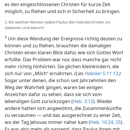
es den eingeschlossenen Christen für kurze Zeit
möglich, zu fliehen und sich in Sicherheit zu bringen.
3. Mit welchen Worten redete Paulus den Hebräerchristen ins
Gewissen, und warum?
3
Um diese Wendung der Ereignisse richtig deuten zu
können und zu fliehen, brauchten die damaligen
Christen einen klaren Blick dafür, wie sich Gottes Wort
erfüllte. Das Problem war nur, dass manche gar nicht
mehr richtig hinhörten. Sie glichen Kleinkindern, die
sich nur von „Milch“ ernährten.
(Lies
Hebräer 5:11-13
.)
Sogar unter denen, die schon seit Jahrzehnten den
Weg der Wahrheit gingen, waren bei einigen
Anzeichen dafür zu sehen, dass sie sich vom
lebendigen Gott zurückzogen (
Heb. 3:12
). Wieder
andere hatten sich angewöhnt, die Zusammenkünfte
zu versäumen — und das ausgerechnet zu einer Zeit,
wo der Tag Jehovas immer näher kam (
Heb. 10:24, 25
).
Es war also mehr als passend, dass Paulus ihnen mit