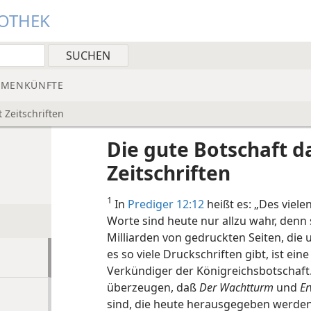
IOTHEK
MMENKÜNFTE
 Zeitschriften
Die gute Botschaft d
Zeitschriften
1
In
Prediger 12:12
heißt es: „Des viel
Worte sind heute nur allzu wahr, den
Milliarden von gedruckten Seiten, die 
es so viele Druckschriften gibt, ist ei
Verkündiger der Königreichsbotschaf
überzeugen, daß
Der Wachtturm
und
Er
sind, die heute herausgegeben werde