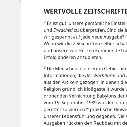
WERTVOLLE ZEITSCHRIFT
2
Es ist gut, unsere persönliche Einstel
und
Erwachet!
zu überprüfen. Sind sie 
wir gespannt auf jede neue Ausgabe? Pla
Wenn wir die Zeitschriften selber sch
und unsere von Herzen kommende Übe
Erfolg anderen anzubieten.
3
Die Menschen in unserem Gebiet benö
Informationen, die
Der Wachtturm
und
aus den Artikeln gezogen, in denen die 
Religion gründlich bloßgestellt wurd
drohenden Vernichtung Babylons der 
vom 15. September 1989 wurden unte
gerettet zu werden?“ praktische Hinw
unserer Lebensführung gegeben. Die Ar
Ausgaben rückten den Raubbau mit d