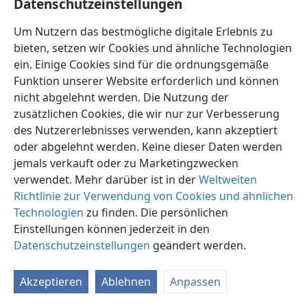
Datenschutzeinstellungen
Um Nutzern das bestmögliche digitale Erlebnis zu
bieten, setzen wir Cookies und ähnliche Technologien
ein. Einige Cookies sind für die ordnungsgemäße
Funktion unserer Website erforderlich und können
Deutsch
Einstellungen
nicht abgelehnt werden. Die Nutzung der
Copyright
© 2026 Watch Tower Bible and Tract Society of Pennsylvania
zusätzlichen Cookies, die wir nur zur Verbesserung
Nutzungsbedingungen
Datenschutzerklärung
des Nutzererlebnisses verwenden, kann akzeptiert
Datenschutzeinstellungen
Anmelden
JW.ORG
oder abgelehnt werden. Keine dieser Daten werden
jemals verkauft oder zu Marketingzwecken
verwendet. Mehr darüber ist in der
Weltweiten
Richtlinie zur Verwendung von Cookies und ähnlichen
Technologien
zu finden. Die persönlichen
Einstellungen können jederzeit in den
Datenschutzeinstellungen
geändert werden.
Akzeptieren
Ablehnen
Anpassen