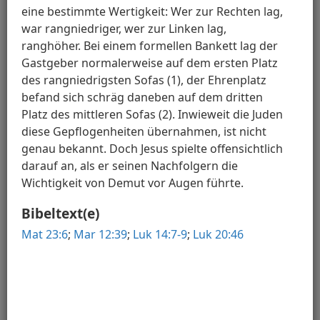
eine bestimmte Wertigkeit: Wer zur Rechten lag,
Cäsar Augustus
Winter in Bethlehem
war rangniedriger, wer zur Linken lag,
ranghöher. Bei einem formellen Bankett lag der
Gastgeber normalerweise auf dem ersten Platz
des rangniedrigsten Sofas (1), der Ehrenplatz
befand sich schräg daneben auf dem dritten
Platz des mittleren Sofas (2). Inwieweit die Juden
diese Gepflogenheiten übernahmen, ist nicht
genau bekannt. Doch Jesus spielte offensichtlich
Jesus in der Futterkrippe
Turteltaube und Taube
darauf an, als er seinen Nachfolgern die
Wichtigkeit von Demut vor Augen führte.
Bibeltext(e)
Mat 23:6
;
Mar 12:39
;
Luk 14:7-9
;
Luk 20:46
Blick auf das Tal Jesreel
Lukas 3