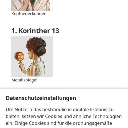
Kopfbedeckungen
1. Korinther 13
Metallspiegel
Die künstlerischen Darstellungen in dieser
Datenschutzeinstellungen
Mediengalerie beruhen auf umfangreichen
Recherchen. Sie zeigen manchmal jedoch nur eine von
Um Nutzern das bestmögliche digitale Erlebnis zu
mehreren Möglichkeiten.
bieten, setzen wir Cookies und ähnliche Technologien
ein. Einige Cookies sind für die ordnungsgemäße