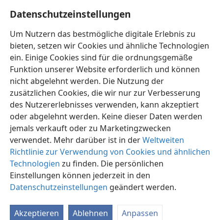
Kein Volk wird gegen das andere das Schwert
Datenschutzeinstellungen
erheben,
auch werden sie den Krieg nicht mehr
Um Nutzern das bestmögliche digitale Erlebnis zu
lernen.
+
bieten, setzen wir Cookies und ähnliche Technologien
ein. Einige Cookies sind für die ordnungsgemäße
Funktion unserer Website erforderlich und können
nicht abgelehnt werden. Die Nutzung der
zusätzlichen Cookies, die wir nur zur Verbesserung
Deutsch
Einstellungen
des Nutzererlebnisses verwenden, kann akzeptiert
oder abgelehnt werden. Keine dieser Daten werden
Copyright
© 2026 Watch Tower Bible and Tract Society of Pennsylvania
Nutzungsbedingungen
Datenschutzerklärung
jemals verkauft oder zu Marketingzwecken
Datenschutzeinstellungen
Anmelden
JW.ORG
verwendet. Mehr darüber ist in der
Weltweiten
Richtlinie zur Verwendung von Cookies und ähnlichen
Technologien
zu finden. Die persönlichen
Einstellungen können jederzeit in den
Datenschutzeinstellungen
geändert werden.
Akzeptieren
Ablehnen
Anpassen