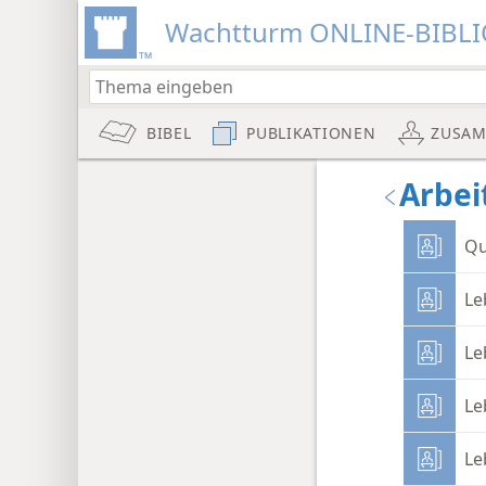
Wachtturm ONLINE-BIBL
BIBEL
PUBLIKATIONEN
ZUSA
Arbei
Qu
Le
Le
Le
Le