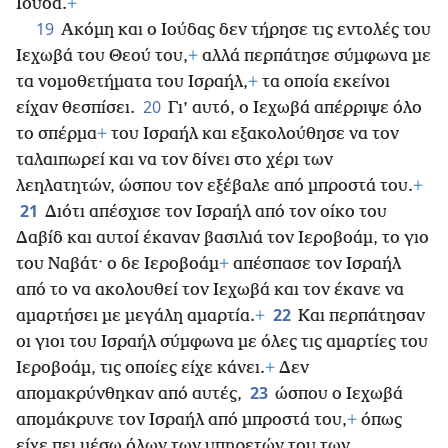
Ιούδα.
+
19
Ακόμη και ο Ιούδας δεν τήρησε τις εντολές του
Ιεχωβά του Θεού του,
+
αλλά περπάτησε σύμφωνα με
τα νομοθετήματα του Ισραήλ,
+
τα οποία εκείνοι
20
είχαν θεσπίσει.
Γι’ αυτό, ο Ιεχωβά απέρριψε όλο
το σπέρμα
+
του Ισραήλ και εξακολούθησε να τον
ταλαιπωρεί και να τον δίνει στο χέρι των
λεηλατητών, ώσπου τον εξέβαλε από μπροστά του.
+
21
Διότι απέσχισε τον Ισραήλ από τον οίκο του
Δαβίδ και αυτοί έκαναν βασιλιά τον Ιεροβοάμ, το γιο
του Ναβάτ· ο δε Ιεροβοάμ
+
απέσπασε τον Ισραήλ
από το να ακολουθεί τον Ιεχωβά και τον έκανε να
22
αμαρτήσει με μεγάλη αμαρτία.
+
Και περπάτησαν
οι γιοι του Ισραήλ σύμφωνα με όλες τις αμαρτίες του
Ιεροβοάμ, τις οποίες είχε κάνει.
+
Δεν
23
απομακρύνθηκαν από αυτές,
ώσπου ο Ιεχωβά
απομάκρυνε τον Ισραήλ από μπροστά του,
+
όπως
είχε πει μέσω όλων των υπηρετών του των