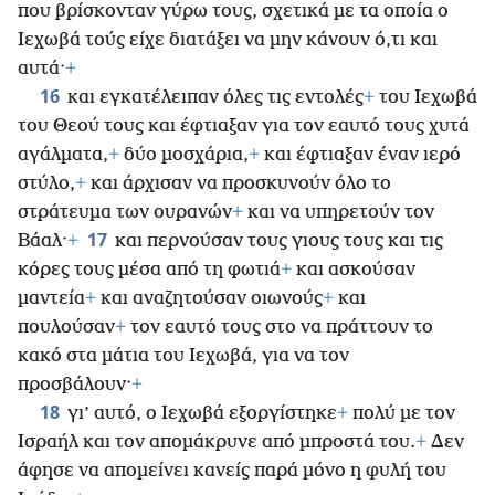
που βρίσκονταν γύρω τους, σχετικά με τα οποία ο
Ιεχωβά τούς είχε διατάξει να μην κάνουν ό,τι και
αυτά·
+
16
και εγκατέλειπαν όλες τις εντολές
+
του Ιεχωβά
του Θεού τους και έφτιαξαν για τον εαυτό τους χυτά
αγάλματα,
+
δύο μοσχάρια,
+
και έφτιαξαν έναν ιερό
στύλο,
+
και άρχισαν να προσκυνούν όλο το
στράτευμα των ουρανών
+
και να υπηρετούν τον
17
Βάαλ·
+
και περνούσαν τους γιους τους και τις
κόρες τους μέσα από τη φωτιά
+
και ασκούσαν
μαντεία
+
και αναζητούσαν οιωνούς
+
και
πουλούσαν
+
τον εαυτό τους στο να πράττουν το
κακό στα μάτια του Ιεχωβά, για να τον
προσβάλουν·
+
18
γι’ αυτό, ο Ιεχωβά εξοργίστηκε
+
πολύ με τον
Ισραήλ και τον απομάκρυνε από μπροστά του.
+
Δεν
άφησε να απομείνει κανείς παρά μόνο η φυλή του