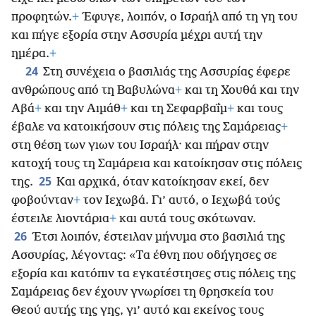
προφητών.
+
Έφυγε, λοιπόν, ο Ισραήλ από τη γη του
και πήγε εξορία στην Ασσυρία μέχρι αυτή την
ημέρα.
+
24
Στη συνέχεια ο βασιλιάς της Ασσυρίας έφερε
ανθρώπους από τη Βαβυλώνα
+
και τη Χουθά και την
Αβά
+
και την Αιμάθ
+
και τη Σεφαρβαΐμ
+
και τους
έβαλε να κατοικήσουν στις πόλεις της Σαμάρειας
+
στη θέση των γιων του Ισραήλ· και πήραν στην
κατοχή τους τη Σαμάρεια και κατοίκησαν στις πόλεις
25
της.
Και αρχικά, όταν κατοίκησαν εκεί, δεν
φοβούνταν
+
τον Ιεχωβά. Γι’ αυτό, ο Ιεχωβά τούς
έστειλε λιοντάρια
+
και αυτά τους σκότωναν.
26
Έτσι λοιπόν, έστειλαν μήνυμα στο βασιλιά της
Ασσυρίας, λέγοντας: «Τα έθνη που οδήγησες σε
εξορία και κατόπιν τα εγκατέστησες στις πόλεις της
Σαμάρειας δεν έχουν γνωρίσει τη θρησκεία του
Θεού αυτής της γης, γι’ αυτό και εκείνος τους