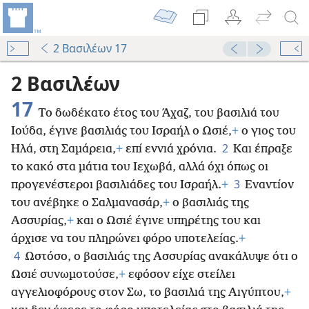
2 Βασιλέων 17
2 Βασιλέων
17
Το δωδέκατο έτος του Άχαζ, του βασιλιά του
Ιούδα, έγινε βασιλιάς του Ισραήλ ο Ωσιέ,
+
ο γιος του
2
Ηλά, στη Σαμάρεια,
+
επί εννιά χρόνια.
Και έπραξε
το κακό στα μάτια του Ιεχωβά, αλλά όχι όπως οι
3
προγενέστεροι βασιλιάδες του Ισραήλ.
+
Εναντίον
του ανέβηκε ο Σαλμανασάρ,
+
ο βασιλιάς της
Ασσυρίας,
+
και ο Ωσιέ έγινε υπηρέτης του και
άρχισε να του πληρώνει φόρο υποτελείας.
+
4
Ωστόσο, ο βασιλιάς της Ασσυρίας ανακάλυψε ότι ο
Ωσιέ συνωμοτούσε,
+
εφόσον είχε στείλει
αγγελιοφόρους στον Σω, το βασιλιά της Αιγύπτου,
+