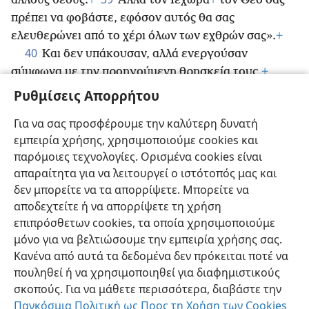
άλλους θεούς.
+
Αλλά τον Ιεχωβά
+
τον Θεό σας
πρέπει να φοβάστε, εφόσον αυτός θα σας
ελευθερώνει από το χέρι όλων των εχθρών σας».
+
40
Και δεν υπάκουσαν, αλλά ενεργούσαν
σύμφωνα με την προηγούμενη θρησκεία τους.
+
41
Αυτά τα έθνη φοβούνταν μεν τον
Ιεχωβά,
+
αλλά
Ρυθμίσεις Απορρήτου
υπηρετούσαν τις δικές τους γλυπτές εικόνες.
Για να σας προσφέρουμε την καλύτερη δυνατή
Μάλιστα και οι γιοι τους και οι εγγονοί τους, όπως
εμπειρία χρήσης, χρησιμοποιούμε cookies και
είχαν ενεργήσει οι προπάτορές τους, έτσι ενεργούν
παρόμοιες τεχνολογίες. Ορισμένα cookies είναι
και αυτοί μέχρι αυτή την ημέρα.
απαραίτητα για να λειτουργεί ο ιστότοπός μας και
δεν μπορείτε να τα απορρίψετε. Μπορείτε να
αποδεχτείτε ή να απορρίψετε τη χρήση
επιπρόσθετων cookies, τα οποία χρησιμοποιούμε
Ελληνική
Κοινή Χρήση
Προτιμήσεις
μόνο για να βελτιώσουμε την εμπειρία χρήσης σας.
Copyright
© 2026 Watch Tower Bible and Tract Society of Pennsylvania
Κανένα από αυτά τα δεδομένα δεν πρόκειται ποτέ να
Όροι Χρήσης
Πολιτική Απορρήτου
Ρυθμίσεις Απορρήτου
πουληθεί ή να χρησιμοποιηθεί για διαφημιστικούς
Σύνδεση
JW.ORG
σκοπούς. Για να μάθετε περισσότερα, διαβάστε την
Παγκόσμια Πολιτική ως Προς τη Χρήση των Cookies