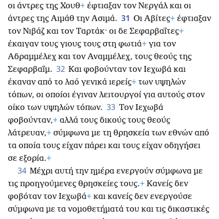
οι άντρες της Χουθ
+
έφτιαξαν τον Νεργάλ και οι
31
άντρες της Αιμάθ την Ασιμά.
Οι Αβίτες
+
έφτιαξαν
τον Νιβάζ και τον Ταρτάκ· οι δε Σεφαρβαΐτες
+
έκαιγαν τους γιους τους στη φωτιά
+
για τον
Αδραμμέλεχ και τον Αναμμέλεχ, τους θεούς της
32
Σεφαρβαΐμ.
Και φοβούνταν τον Ιεχωβά και
έκαναν από το λαό γενικά ιερείς
+
των υψηλών
τόπων, οι οποίοι έγιναν λειτουργοί για αυτούς στον
33
οίκο των υψηλών τόπων.
Τον Ιεχωβά
φοβούνταν,
+
αλλά τους δικούς τους θεούς
λάτρευαν,
+
σύμφωνα με τη θρησκεία των εθνών από
τα οποία τους είχαν πάρει και τους είχαν οδηγήσει
σε εξορία.
+
34
Μέχρι αυτή την ημέρα ενεργούν σύμφωνα με
τις προηγούμενες θρησκείες τους.
+
Κανείς δεν
φοβόταν τον Ιεχωβά
+
και κανείς δεν ενεργούσε
σύμφωνα με τα νομοθετήματά του και τις δικαστικές