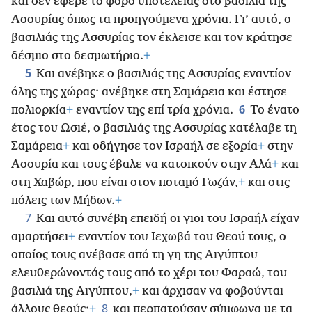
και δεν έφερε το φόρο υποτελείας στο βασιλιά της
Ασσυρίας όπως τα προηγούμενα χρόνια. Γι’ αυτό, ο
βασιλιάς της Ασσυρίας τον έκλεισε και τον κράτησε
δέσμιο στο δεσμωτήριο.
+
5
Και ανέβηκε ο βασιλιάς της Ασσυρίας εναντίον
όλης της χώρας· ανέβηκε στη Σαμάρεια και έστησε
6
πολιορκία
+
εναντίον της επί τρία χρόνια.
Το ένατο
έτος του Ωσιέ, ο βασιλιάς της Ασσυρίας κατέλαβε τη
Σαμάρεια
+
και οδήγησε τον Ισραήλ σε εξορία
+
στην
Ασσυρία και τους έβαλε να κατοικούν στην Αλά
+
και
στη Χαβώρ, που είναι στον ποταμό Γωζάν,
+
και στις
πόλεις των Μήδων.
+
7
Και αυτό συνέβη επειδή οι γιοι του Ισραήλ είχαν
αμαρτήσει
+
εναντίον του Ιεχωβά του Θεού τους, ο
οποίος τους ανέβασε από τη γη της Αιγύπτου
ελευθερώνοντάς τους από το χέρι του Φαραώ, του
βασιλιά της Αιγύπτου,
+
και άρχισαν να φοβούνται
8
άλλους θεούς·
+
και περπατούσαν σύμφωνα με τα