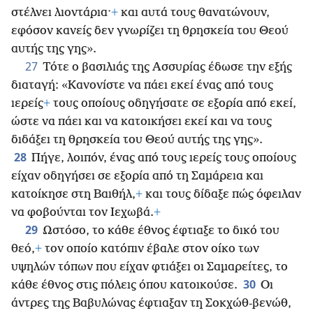
στέλνει λιοντάρια·
+
και αυτά τους θανατώνουν,
εφόσον κανείς δεν γνωρίζει τη θρησκεία του Θεού
αυτής της γης».
27
Τότε ο βασιλιάς της Ασσυρίας έδωσε την εξής
διαταγή: «Κανονίστε να πάει εκεί ένας από τους
ιερείς
+
τους οποίους οδηγήσατε σε εξορία από εκεί,
ώστε να πάει και να κατοικήσει εκεί και να τους
διδάξει τη θρησκεία του Θεού αυτής της γης».
28
Πήγε, λοιπόν, ένας από τους ιερείς τους οποίους
είχαν οδηγήσει σε εξορία από τη Σαμάρεια και
κατοίκησε στη Βαιθήλ,
+
και τους δίδαξε πώς όφειλαν
να φοβούνται τον Ιεχωβά.
+
29
Ωστόσο, το κάθε έθνος έφτιαξε το δικό του
θεό,
+
τον οποίο κατόπιν έβαλε στον οίκο των
υψηλών τόπων που είχαν φτιάξει οι Σαμαρείτες, το
30
κάθε έθνος στις πόλεις όπου κατοικούσε.
Οι
άντρες της Βαβυλώνας έφτιαξαν τη Σοκχώθ-βενώθ,