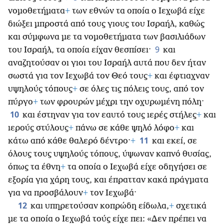
νομοθετήματα
+
των εθνών τα οποία ο Ιεχωβά είχε
διώξει μπροστά από
τους γιους του Ισραήλ, καθώς
και σύμφωνα με τα νομοθετήματα των βασιλιάδων
9
του Ισραήλ, τα οποία είχαν θεσπίσει·
και
αναζητούσαν οι γιοι του Ισραήλ αυτά που δεν ήταν
σωστά για τον Ιεχωβά τον Θεό τους
+
και έφτιαχναν
υψηλούς τόπους
+
σε όλες τις πόλεις τους, από τον
πύργο
+
των φρουρών μέχρι την οχυρωμένη πόλη·
10
και έστηναν για τον εαυτό τους ιερές στήλες
+
και
ιερούς στύλους
+
πάνω σε κάθε ψηλό λόφο
+
και
11
κάτω από κάθε θαλερό δέντρο·
+
και εκεί, σε
όλους τους υψηλούς τόπους, ύψωναν καπνό θυσίας,
όπως τα έθνη
+
τα οποία ο Ιεχωβά είχε οδηγήσει σε
εξορία για χάρη τους, και έπρατταν κακά πράγματα
για να προσβάλουν
+
τον Ιεχωβά·
12
και υπηρετούσαν κοπρώδη είδωλα,
+
σχετικά
με τα οποία ο Ιεχωβά τούς είχε πει: «Δεν πρέπει να