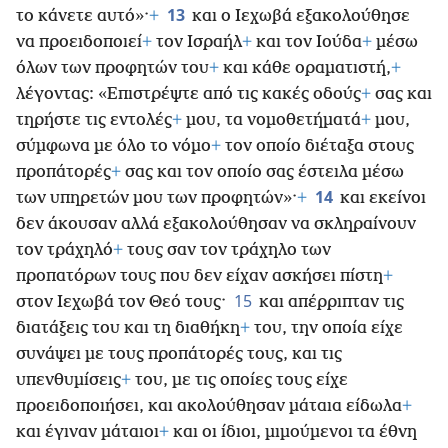
13
το κάνετε αυτό»·
+
και ο Ιεχωβά εξακολούθησε
να προειδοποιεί
+
τον Ισραήλ
+
και τον Ιούδα
+
μέσω
όλων των προφητών του
+
και κάθε οραματιστή,
+
λέγοντας: «Επιστρέψτε από τις κακές οδούς
+
σας και
τηρήστε τις εντολές
+
μου, τα νομοθετήματά
+
μου,
σύμφωνα με όλο το νόμο
+
τον οποίο διέταξα στους
προπάτορές
+
σας και τον οποίο σας έστειλα μέσω
14
των υπηρετών μου των προφητών»·
+
και εκείνοι
δεν άκουσαν αλλά εξακολούθησαν να σκληραίνουν
τον τράχηλό
+
τους σαν τον τράχηλο των
προπατόρων τους που δεν είχαν ασκήσει πίστη
+
15
στον Ιεχωβά τον Θεό τους·
και απέρριπταν τις
διατάξεις του και τη διαθήκη
+
του, την οποία είχε
συνάψει με τους προπάτορές τους, και τις
υπενθυμίσεις
+
του, με τις οποίες τους είχε
προειδοποιήσει, και ακολούθησαν μάταια είδωλα
+
και έγιναν μάταιοι
+
και οι ίδιοι, μιμούμενοι τα έθνη