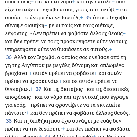
αποφάσεις
+
του και το νόμο
+
και την εντολή
+
που
είχε διατάξει ο Ιεχωβά στους γιους του Ιακώβ,
+
του
35
οποίου το όνομα έκανε Ισραήλ,
+
όταν ο Ιεχωβά
σύναψε διαθήκη
+
με αυτούς και τους διέταξε,
λέγοντας: «Δεν πρέπει να φοβάστε άλλους θεούς
+
και δεν πρέπει να τους προσκυνήσετε ούτε να τους
υπηρετήσετε ούτε να θυσιάσετε σε αυτούς.
+
36
Αλλά τον Ιεχωβά, ο οποίος σας ανέβασε από τη
γη της Αιγύπτου με μεγάλη δύναμη και απλωμένο
βραχίονα,
+
αυτόν πρέπει να φοβάστε
+
και αυτόν
πρέπει να προσκυνάτε
+
και σε αυτόν πρέπει να
37
θυσιάζετε.
+
Και τις διατάξεις
+
και τις δικαστικές
αποφάσεις
+
και το νόμο και την εντολή που έγραψε
για εσάς,
+
πρέπει να φροντίζετε να τα εκτελείτε
πάντοτε·
+
και δεν πρέπει να φοβάστε άλλους θεούς.
38
Και τη διαθήκη που έχω συνάψει με εσάς δεν
πρέπει να την ξεχάσετε·
+
και δεν πρέπει να φοβάστε
39