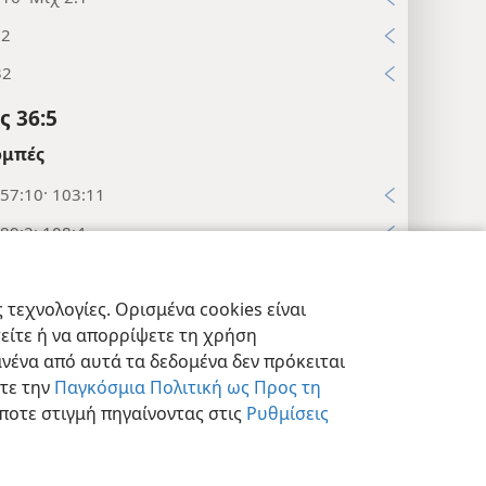
:2
32
 36:5
μπές
57:10· 103:11
89:2· 108:4
 36:6
εις Απορρήτου
Σύνδεση
JW.ORG
τεχνολογίες. Ορισμένα cookies είναι
μπές
τείτε ή να απορρίψετε τη χρήση
 71:19
νένα από αυτά τα δεδομένα δεν πρόκειται
στε την
Παγκόσμια Πολιτική ως Προς τη
:33
ποτε στιγμή πηγαίνοντας στις
Ρυθμίσεις
145:9· 147:9· 1Τι 4:10
τήρια