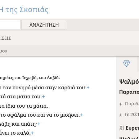
 της Σκοπιάς
ΙΣΕΙΣ
μου
ηρέτη του Ιεχωβά, του Δαβίδ.
Ψαλμός
α τον πονηρό μέσα στην καρδιά του·
+
Παραπο
ά στα μάτια του.
+
+
Παρ 6
α ίδια του τα μάτια,
+
Γε 20:
το σφάλμα του και να το μισήσει.
+
λάβη και απάτη·
+
Ευρε
νει το καλό.
+