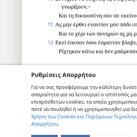
γνωρίζουν,
+
Και τη δικαιοσύνη σου σε εκείνο
11
Ας μην έρθει εναντίον μου πόδι υ
Και το χέρι των πονηρών ας μη μ
12
Εκεί έπεσαν όσοι έπρατταν βλαβ
Ρίχτηκαν κάτω και δεν μπόρεσα
Ρυθμίσεις Απορρήτου
Copyright
© 2026 Watch Tower Bible and T
Για να σας προσφέρουμε την καλύτερη δυνατή
απαραίτητα για να λειτουργεί ο ιστότοπός μ
επιπρόσθετων cookies, τα οποία χρησιμοποιο
ποτέ να πουληθεί ή να χρησιμοποιηθεί για δ
Χρήση των Cookies και Παρόμοιων Τεχνολογ
Απορρήτου
.