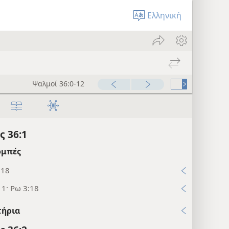
Ελληνική
Ψαλμοί 36:0-12
 36:1
μπές
:18
11· Ρω 3:18
τήρια