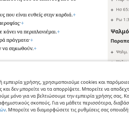
+
Ησ 65
υς που είναι ευθείς στην καρδιά.
+
+
Ρω 1:
περοψίας·
+
Ψαλμός
ε κάνει να περιπλανιέμαι.
+
ερά πράγματα·
+
Παραπο
ν να σηκωθούν.
+
+
Ψαλμ. 
+
Ψαλμ. 
Ψαλμός
ract Society of Pennsylvania
Όροι Χρήσης
Πολιτική Απορρήτου
Ρυθμίσ
 εμπειρία χρήσης, χρησιμοποιούμε cookies και παρόμοιες 
Παραπο
ας και δεν μπορείτε να τα απορρίψετε. Μπορείτε να αποδεχ
+
Ψαλμ.
ύμε μόνο για να βελτιώσουμε την εμπειρία χρήσης σας. Κα
ιαφημιστικούς σκοπούς. Για να μάθετε περισσότερα, διαβά
+
Ρω 11
ιών
. Μπορείτε να διαμορφώσετε τις ρυθμίσεις σας οποιαδή
+
Ψαλμ. 
Ευρε