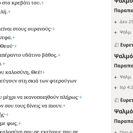
Ψαλμός
 στο κρεβάτι του.
+
Παραπο
αλή.
+
+
Δευ 29
είναι στους ουρανούς·
+
+
Ψαλμ. 
νεφα.
+
Ευρε
 Θεού·
+
Ψαλμός
απέραντο υδάτινο βάθος.
+
.
+
Παραπο
ου καλοσύνη, Θεέ!
+
+
Ψαλμ. 
φεύγουν στη σκιά των φτερούγων
+
Ιερ 4:
υ μέχρι να ικανοποιηθούν πλήρως·
+
Ευρε
 σου τους δίνεις να πιουν.
+
Ψαλμός
ής·
+
Παραπο
με φως.
+
+
Παρ 4:
 καλοσύνη σου σε εκείνους που σε