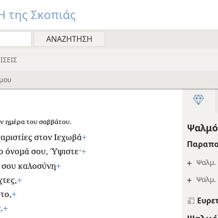
 της Σκοπιάς
ΙΣΕΙΣ
μου
ην ημέρα του σαββάτου.
Ψαλμός
χαριστίες στον Ιεχωβά
+
Παραπο
ο όνομά σου, Ύψιστε·
+
+
Ψαλμ. 
ή σου καλοσύνη
+
+
Ψαλμ. 
χτες,
+
το,
+
Ευρε
.
+