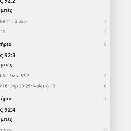
 92:2
μπές
89:1· Ησ 63:7
:25
τήρια
 92:3
μπές
:6· Ψαλμ. 33:2
:16· 2Χρ 29:25· Ψαλμ. 81:2
τήρια
 92:4
μπές
 126:3