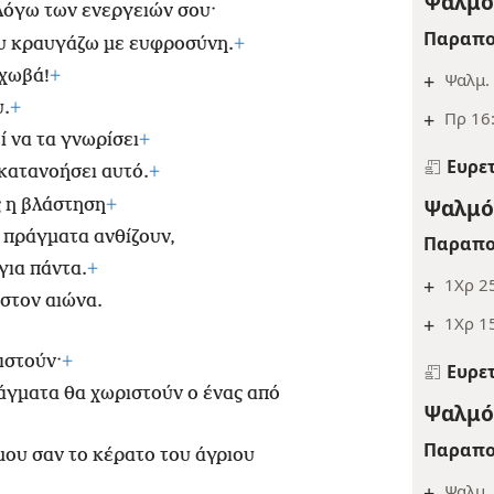
Ψαλμός
 λόγω των ενεργειών σου·
Παραπο
υ κραυγάζω με ευφροσύνη.
+
εχωβά!
+
+
Ψαλμ. 
υ.
+
+
Πρ 16
 να τα γνωρίσει
+
Ευρε
 κατανοήσει αυτό.
+
Ψαλμός
 η βλάστηση
+
 πράγματα ανθίζουν,
Παραπο
για πάντα.
+
+
1Χρ 25
στον αιώνα.
+
1Χρ 15
ιστούν·
+
Ευρε
άγματα θα χωριστούν ο ένας από
Ψαλμός
Παραπο
μου σαν το κέρατο του άγριου
+
Ψαλμ.