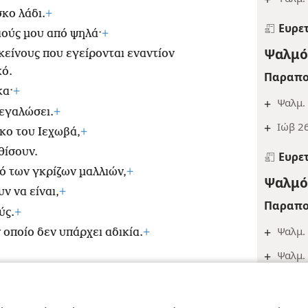
κο λάδι.
+
Ευρε
μιούς μου από ψηλά·
+
Ψαλμός
κείνους που εγείρονται εναντίον
κό.
Παραπο
κα·
+
+
Ψαλμ. 
μεγαλώσει.
+
+
Ιώβ 26
ίκο του Ιεχωβά,
+
θίσουν.
Ευρε
ό των γκρίζων μαλλιών,
+
Ψαλμός
ν να είναι,
+
Παραπο
ύς.
+
+
Ψαλμ. 
 οποίο δεν υπάρχει αδικία.
+
+
Ψαλμ. 
Ευρε
ract Society of Pennsylvania
Όροι Χρήσης
Πολιτική Απορρήτου
Ρυθμίσ