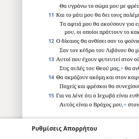
Θα υγράνω το σώμα μου με φρέσ
11
Και το μάτι μου θα δει τους πολέ
Τα αφτιά μου θα ακούσουν για ε
μου, οι οποίοι πράττουν το κα
12
Ο δίκαιος θα ανθίσει σαν το φοίνι
Σαν τον κέδρο του Λιβάνου θα 
13
Αυτοί που έχουν φυτευτεί στον ο
Στις αυλές του Θεού μας,
+
θα αν
14
Θα ακμάζουν ακόμη και στον καιρ
Παχείς και φρέσκοι θα συνεχίσου
15
Για να λένε ότι ο Ιεχωβά είναι ευθ
Αυτός είναι ο Βράχος μου,
+
στον
Ρυθμίσεις Απορρήτου
Copyright
© 2026 Watch Tower Bible and T