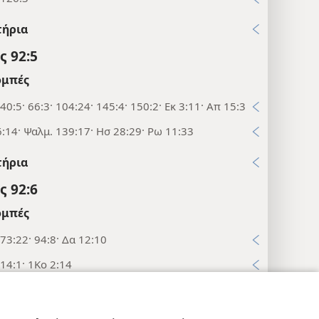
τήρια
 92:5
μπές
40:5· 66:3· 104:24· 145:4· 150:2· Εκ 3:11· Απ 15:3
:14· Ψαλμ. 139:17· Ησ 28:29· Ρω 11:33
τήρια
 92:6
μπές
73:22· 94:8· Δα 12:10
14:1· 1Κο 2:14
τήρια
εις Απορρήτου
Σύνδεση