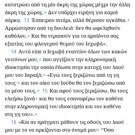
κατατρώει από τη μία άκρη της χώρας μέχρι την άλλη
άκρη της χώρας.
+
Δεν υπάρχει ειρήνη για καμιά
13
σάρκα.
Έσπειραν σιτάρι, αλλά θέρισαν αγκάθια.
+
Αρρώστησαν από τη δουλειά· δεν θα ωφεληθούν
καθόλου.
+
Και θα ντραπούν για τα προϊόντα σας
εξαιτίας του φλογερού θυμού του Ιεχωβά».
14
Αυτό είπε ο Ιεχωβά εναντίον όλων των κακών
γειτόνων μου,
+
που αγγίζουν την κληρονομική
ιδιοκτησία την οποία έδωσα στην κατοχή του λαού
μου του Ισραήλ:
+
«Εγώ τους ξεριζώνω από τη γη
τους·
+
και τον οίκο του Ιούδα θα τον ξεριζώσω από
15
το μέσο τους.
+
Και αφού τους ξεριζώσω, θα τους
ελεήσω ξανά
+
και θα τους επαναφέρω τον καθένα
στην κληρονομική του ιδιοκτησία και τον καθένα
στη γη του».
+
16
«Και αν πράγματι μάθουν τις οδούς του λαού
μου με το να ορκίζονται στο όνομά μου
+
“Όσο