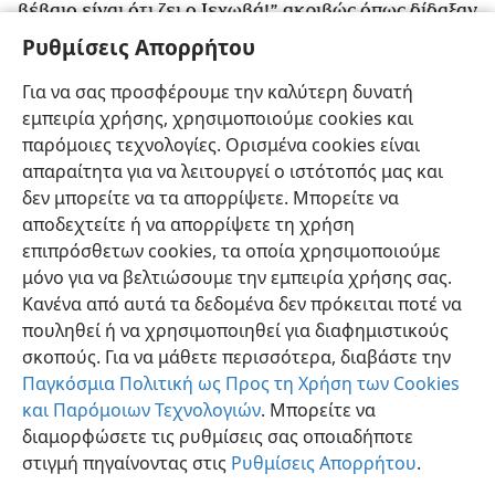
βέβαιο είναι ότι ζει ο Ιεχωβά!” ακριβώς όπως δίδαξαν
το λαό μου να ορκίζεται στον Βάαλ,
+
τότε θα
Ρυθμίσεις Απορρήτου
17
εδραιωθούν στο μέσο του λαού μου.
+
Αλλά αν
Για να σας προσφέρουμε την καλύτερη δυνατή
δεν υπακούσουν, τότε θα ξεριζώσω αυτό το έθνος,
εμπειρία χρήσης, χρησιμοποιούμε cookies και
ξεριζώνοντάς το και καταστρέφοντάς το»,
+
λέει ο
παρόμοιες τεχνολογίες. Ορισμένα cookies είναι
Ιεχωβά.
απαραίτητα για να λειτουργεί ο ιστότοπός μας και
δεν μπορείτε να τα απορρίψετε. Μπορείτε να
αποδεχτείτε ή να απορρίψετε τη χρήση
επιπρόσθετων cookies, τα οποία χρησιμοποιούμε
Ελληνική
Κοινή Χρήση
Προτιμήσεις
μόνο για να βελτιώσουμε την εμπειρία χρήσης σας.
Κανένα από αυτά τα δεδομένα δεν πρόκειται ποτέ να
Copyright
© 2026 Watch Tower Bible and Tract Society of Pennsylvania
Όροι Χρήσης
Πολιτική Απορρήτου
Ρυθμίσεις Απορρήτου
πουληθεί ή να χρησιμοποιηθεί για διαφημιστικούς
Σύνδεση
JW.ORG
σκοπούς. Για να μάθετε περισσότερα, διαβάστε την
Παγκόσμια Πολιτική ως Προς τη Χρήση των Cookies
και Παρόμοιων Τεχνολογιών
. Μπορείτε να
διαμορφώσετε τις ρυθμίσεις σας οποιαδήποτε
στιγμή πηγαίνοντας στις
Ρυθμίσεις Απορρήτου
.