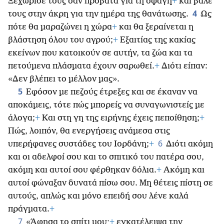
Ξεχώρισέ τους σαν πρόβατα για τη σφαγή
+
και βάλε
4
τους στην άκρη για την ημέρα της θανάτωσης.
Ως
πότε θα μαραζώνει η χώρα
+
και θα ξεραίνεται η
βλάστηση όλου του αγρού;
+
Εξαιτίας της κακίας
εκείνων που κατοικούν σε αυτήν, τα ζώα και τα
πετούμενα πλάσματα έχουν σαρωθεί.
+
Διότι είπαν:
«Δεν βλέπει το μέλλον μας».
5
Εφόσον με πεζούς έτρεξες και σε έκαναν να
αποκάμεις, τότε πώς μπορείς να συναγωνιστείς με
άλογα;
+
Και στη γη της ειρήνης έχεις πεποίθηση;
+
Πώς, λοιπόν, θα ενεργήσεις ανάμεσα στις
6
υπερήφανες συστάδες του Ιορδάνη;
+
Διότι ακόμη
και οι αδελφοί σου και το σπιτικό του πατέρα σου,
ακόμη και αυτοί σου φέρθηκαν δόλια.
+
Ακόμη και
αυτοί φώναξαν δυνατά πίσω σου. Μη θέτεις πίστη σε
αυτούς, απλώς και μόνο επειδή σου λένε καλά
πράγματα.
+
7
«Άφησα το σπίτι μου·
+
εγκατέλειψα την