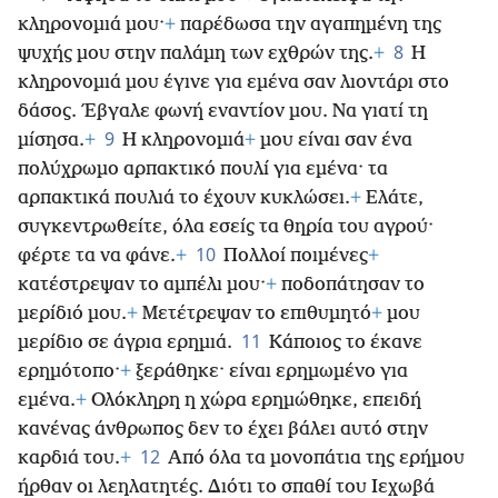
κληρονομιά μου·
+
παρέδωσα την αγαπημένη της
8
ψυχής μου στην παλάμη των εχθρών της.
+
Η
κληρονομιά μου έγινε για εμένα σαν λιοντάρι στο
δάσος. Έβγαλε φωνή εναντίον μου. Να γιατί τη
9
μίσησα.
+
Η κληρονομιά
+
μου είναι σαν ένα
πολύχρωμο αρπακτικό πουλί για εμένα· τα
αρπακτικά πουλιά το έχουν κυκλώσει.
+
Ελάτε,
συγκεντρωθείτε, όλα εσείς τα θηρία του αγρού·
10
φέρτε τα να φάνε.
+
Πολλοί ποιμένες
+
κατέστρεψαν το αμπέλι μου·
+
ποδοπάτησαν το
μερίδιό μου.
+
Μετέτρεψαν το επιθυμητό
+
μου
11
μερίδιο σε άγρια ερημιά.
Κάποιος το έκανε
ερημότοπο·
+
ξεράθηκε· είναι ερημωμένο για
εμένα.
+
Ολόκληρη η χώρα ερημώθηκε, επειδή
κανένας άνθρωπος δεν το έχει βάλει αυτό στην
12
καρδιά του.
+
Από όλα τα μονοπάτια της ερήμου
ήρθαν οι λεηλατητές. Διότι το σπαθί του Ιεχωβά