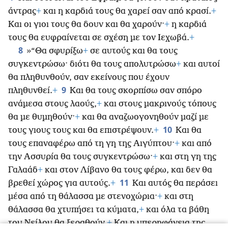
άντρας
+
και η καρδιά τους θα χαρεί σαν από κρασί.
+
Και οι γιοι τους θα δουν και θα χαρούν·
+
η καρδιά
τους θα ευφραίνεται σε σχέση με τον Ιεχωβά.
+
8
»“Θα σφυρίξω
+
σε αυτούς και θα τους
συγκεντρώσω· διότι θα τους απολυτρώσω
+
και αυτοί
θα πληθυνθούν, σαν εκείνους που έχουν
9
πληθυνθεί.
+
Και θα τους σκορπίσω σαν σπόρο
ανάμεσα στους λαούς,
+
και στους μακρινούς τόπους
θα με θυμηθούν·
+
και θα αναζωογονηθούν μαζί με
10
τους γιους τους και θα επιστρέψουν.
+
Και θα
τους επαναφέρω από τη γη της Αιγύπτου·
+
και από
την Ασσυρία θα τους συγκεντρώσω·
+
και στη γη της
Γαλαάδ
+
και στον Λίβανο θα τους φέρω, και δεν θα
11
βρεθεί χώρος για αυτούς.
+
Και αυτός θα περάσει
μέσα από τη θάλασσα με στενοχώρια·
+
και στη
θάλασσα θα χτυπήσει τα κύματα,
+
και όλα τα βάθη
του Νείλου θα ξεραθούν.
+
Και η υπερηφάνεια της