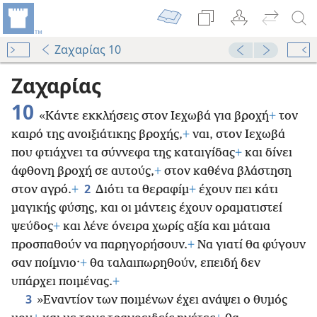
Ζαχαρίας 10
Ζαχαρίας
10
«Κάντε εκκλήσεις στον Ιεχωβά για βροχή
+
τον
καιρό της ανοιξιάτικης βροχής,
+
ναι, στον Ιεχωβά
που φτιάχνει τα σύννεφα της καταιγίδας
+
και δίνει
άφθονη βροχή σε αυτούς,
+
στον καθένα βλάστηση
2
στον αγρό.
+
Διότι τα θεραφίμ
+
έχουν πει κάτι
μαγικής φύσης, και οι μάντεις έχουν οραματιστεί
ψεύδος
+
και λένε όνειρα χωρίς αξία και μάταια
προσπαθούν να παρηγορήσουν.
+
Να γιατί θα φύγουν
σαν ποίμνιο·
+
θα ταλαιπωρηθούν, επειδή δεν
υπάρχει ποιμένας.
+
3
»Εναντίον των ποιμένων έχει
ανάψει ο θυμός