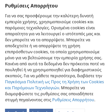
Ασσυρίας θα καταρριφθεί
+
και το σκήπτρο
+
της
Ρυθμίσεις Απορρήτου
12
Αιγύπτου θα απομακρυνθεί.
+
Και θα τους
Για να σας προσφέρουμε την καλύτερη δυνατή
καταστήσω ανώτερους στον Ιεχωβά,
+
και θα
εμπειρία χρήσης, χρησιμοποιούμε cookies και
περπατούν σύμφωνα με το όνομά του”,
+
λέει ο
παρόμοιες τεχνολογίες. Ορισμένα cookies είναι
Ιεχωβά».
απαραίτητα για να λειτουργεί ο ιστότοπός μας και
δεν μπορείτε να τα απορρίψετε. Μπορείτε να
αποδεχτείτε ή να απορρίψετε τη χρήση
επιπρόσθετων cookies, τα οποία χρησιμοποιούμε
Ελληνική
Κοινή Χρήση
Προτιμήσεις
μόνο για να βελτιώσουμε την εμπειρία χρήσης σας.
Κανένα από αυτά τα δεδομένα δεν πρόκειται ποτέ να
Copyright
© 2026 Watch Tower Bible and Tract Society of Pennsylvania
Όροι Χρήσης
Πολιτική Απορρήτου
Ρυθμίσεις Απορρήτου
πουληθεί ή να χρησιμοποιηθεί για διαφημιστικούς
Σύνδεση
JW.ORG
σκοπούς. Για να μάθετε περισσότερα, διαβάστε την
Παγκόσμια Πολιτική ως Προς τη Χρήση των Cookies
και Παρόμοιων Τεχνολογιών
. Μπορείτε να
διαμορφώσετε τις ρυθμίσεις σας οποιαδήποτε
στιγμή πηγαίνοντας στις
Ρυθμίσεις Απορρήτου
.