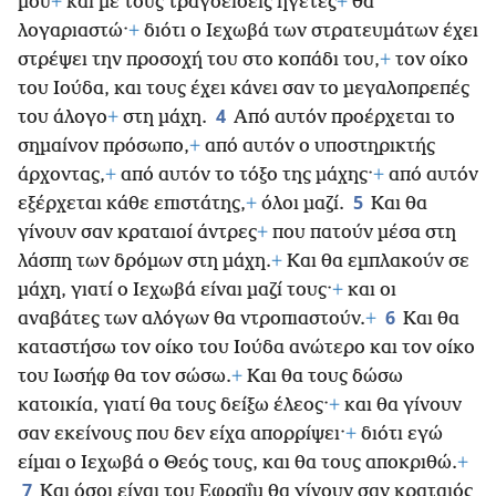
μου
+
και με τους τραγοειδείς ηγέτες
+
θα
λογαριαστώ·
+
διότι ο Ιεχωβά των στρατευμάτων έχει
στρέψει την προσοχή του στο κοπάδι του,
+
τον οίκο
του Ιούδα, και τους έχει κάνει σαν το μεγαλοπρεπές
4
του άλογο
+
στη μάχη.
Από αυτόν προέρχεται το
σημαίνον πρόσωπο,
+
από αυτόν ο υποστηρικτής
άρχοντας,
+
από αυτόν το τόξο της μάχης·
+
από αυτόν
5
εξέρχεται κάθε επιστάτης,
+
όλοι μαζί.
Και θα
γίνουν σαν κραταιοί άντρες
+
που πατούν μέσα στη
λάσπη των δρόμων στη μάχη.
+
Και θα εμπλακούν σε
μάχη, γιατί ο Ιεχωβά είναι μαζί τους·
+
και οι
6
αναβάτες των αλόγων θα ντροπιαστούν.
+
Και θα
καταστήσω τον οίκο του Ιούδα ανώτερο και τον οίκο
του Ιωσήφ θα τον σώσω.
+
Και θα τους δώσω
κατοικία, γιατί θα τους δείξω έλεος·
+
και θα γίνουν
σαν εκείνους που δεν είχα απορρίψει·
+
διότι εγώ
είμαι ο Ιεχωβά ο Θεός τους, και θα τους αποκριθώ.
+
7
Και όσοι είναι του Εφραΐμ θα γίνουν σαν κραταιός