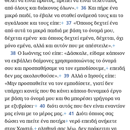
θέλει να είναι πρώτος, πρέπει να είναι τελευταίος
36
από όλους και διάκονος όλων».
+
Και πήρε ένα
μικρό παιδί, το έβαλε να σταθεί ανάμεσά τους και το
37
αγκάλιασε και τους είπε:
+
«Όποιος δεχτεί ένα
από αυτά τα μικρά παιδιά με βάση το όνομά μου,
δέχεται εμένα· και όποιος δεχτεί εμένα, δέχεται, όχι
μόνο εμένα, αλλά και αυτόν που με απέστειλε».
+
38
Ο Ιωάννης τού είπε: «Δάσκαλε, είδαμε κάποιον
να εκβάλλει δαίμονες χρησιμοποιώντας το όνομά
σου και προσπαθήσαμε να τον εμποδίσουμε,
+
επειδή
39
δεν μας ακολουθούσε».
+
Αλλά ο Ιησούς είπε:
«Μην προσπαθείτε να τον εμποδίσετε, γιατί δεν
υπάρχει κανείς που θα κάνει κάποιο δυναμικό έργο
με βάση το όνομά μου και θα μπορέσει γρήγορα να
40
με εξυβρίσει·
+
διότι αυτός που δεν είναι εναντίον
41
μας είναι με το μέρος μας.
+
Διότι όποιος σας
δώσει να πιείτε ένα ποτήρι
+
νερό επειδή ανήκετε
στον Χριστό,
+
αληθινά σας λέω, δεν πρόκειται να