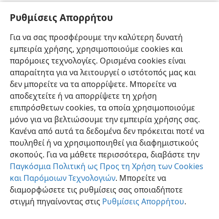
σβήνεται.
+
Ρυθμίσεις Απορρήτου
49
»Διότι ο καθένας πρέπει να αλατιστεί
+
με
50
φωτιά.
Το αλάτι είναι καλό· αλλά αν το αλάτι
Για να σας προσφέρουμε την καλύτερη δυνατή
χάσει τη δύναμή του, με τι θα καρυκεύσετε αυτό το
εμπειρία χρήσης, χρησιμοποιούμε cookies και
ίδιο;
+
Να έχετε αλάτι
+
μέσα σας και να διατηρείτε
παρόμοιες τεχνολογίες. Ορισμένα cookies είναι
ειρήνη
+
μεταξύ σας».
απαραίτητα για να λειτουργεί ο ιστότοπός μας και
δεν μπορείτε να τα απορρίψετε. Μπορείτε να
αποδεχτείτε ή να απορρίψετε τη χρήση
επιπρόσθετων cookies, τα οποία χρησιμοποιούμε
μόνο για να βελτιώσουμε την εμπειρία χρήσης σας.
Ελληνική
Κοινή Χρήση
Προτιμήσεις
Κανένα από αυτά τα δεδομένα δεν πρόκειται ποτέ να
Copyright
© 2026 Watch Tower Bible and Tract Society of Pennsylvania
πουληθεί ή να χρησιμοποιηθεί για διαφημιστικούς
Όροι Χρήσης
Πολιτική Απορρήτου
Ρυθμίσεις Απορρήτου
σκοπούς. Για να μάθετε περισσότερα, διαβάστε την
Σύνδεση
JW.ORG
Παγκόσμια Πολιτική ως Προς τη Χρήση των Cookies
και Παρόμοιων Τεχνολογιών
. Μπορείτε να
διαμορφώσετε τις ρυθμίσεις σας οποιαδήποτε
στιγμή πηγαίνοντας στις
Ρυθμίσεις Απορρήτου
.