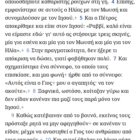
4
οποιοσδήποτε καθαριστής ρούχων στη γη.
Επίσης,
εμφανίστηκε σε αυτούς ο Ηλίας με τον Μωυσή και
5
συνομιλούσαν με τον Ιησού.
+
Και ο Πέτρος
αποκρίθηκε και είπε στον Ιησού: «Ραββί, καλό είναι
να είμαστε εδώ· γι’ αυτό ας στήσουμε τρεις σκηνές,
μία για εσένα και μία για τον Μωυσή και μία για τον
6
Ηλία».
+
Στην πραγματικότητα, δεν ήξερε τι
7
απόκριση να δώσει, γιατί φοβήθηκαν πολύ.
Και
σχηματίστηκε ένα σύννεφο, το οποίο τους
επισκίασε, και μια φωνή
+
ήρθε από το σύννεφο:
«Αυτός είναι ο Γιος
+
μου ο αγαπητός· να τον
8
ακούτε».
+
Ξαφνικά, ωστόσο, κοίταξαν γύρω και
δεν είδαν κανέναν πια μαζί τους παρά μόνο τον
Ιησού.
+
9
Καθώς κατέβαιναν από το βουνό, εκείνος τους
πρόσταξε ρητά να μην αφηγηθούν
+
σε κανέναν τι
είδαν, μέχρι να αναστηθεί ο Γιος του ανθρώπου από
10