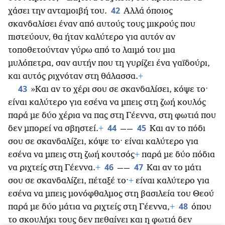
42
χάσει την ανταμοιβή του.
Αλλά όποιος
σκανδαλίσει έναν από αυτούς τους μικρούς που
πιστεύουν, θα ήταν καλύτερο για αυτόν αν
τοποθετούνταν γύρω από το
λαιμό του μια
μυλόπετρα, σαν αυτήν που τη γυρίζει ένα γαϊδούρι,
και αυτός ριχνόταν στη θάλασσα.
+
43
»Και αν το χέρι σου σε σκανδαλίσει, κόψε το·
είναι καλύτερο για εσένα να μπεις στη ζωή κουλός
παρά με δύο χέρια να πας στη Γέεννα, στη φωτιά που
44
45
δεν μπορεί να σβηστεί.
+
——
Και αν το πόδι
σου σε σκανδαλίζει, κόψε το· είναι καλύτερο για
εσένα να μπεις στη ζωή κουτσός
+
παρά με δύο πόδια
46
47
να ριχτείς στη Γέεννα.
+
——
Και αν το μάτι
σου σε σκανδαλίζει, πέταξέ το·
+
είναι καλύτερο για
εσένα να μπεις μονόφθαλμος στη βασιλεία του Θεού
48
παρά με δύο μάτια να ριχτείς στη Γέεννα,
+
όπου
το σκουλήκι τους δεν πεθαίνει και η φωτιά δεν