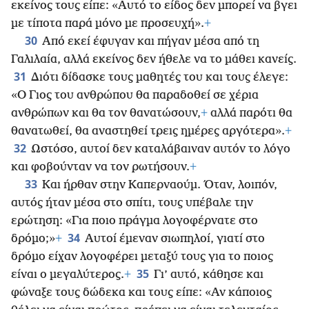
εκείνος τους είπε: «Αυτό το είδος δεν μπορεί να βγει
με τίποτα παρά μόνο με προσευχή».
+
30
Από εκεί έφυγαν και πήγαν μέσα από τη
Γαλιλαία, αλλά εκείνος δεν ήθελε να το μάθει κανείς.
31
Διότι δίδασκε τους μαθητές του και τους έλεγε:
«Ο Γιος του ανθρώπου θα παραδοθεί σε χέρια
ανθρώπων και θα τον θανατώσουν,
+
αλλά παρότι θα
θανατωθεί, θα αναστηθεί τρεις ημέρες αργότερα».
+
32
Ωστόσο, αυτοί δεν καταλάβαιναν αυτόν το λόγο
και φοβούνταν να τον ρωτήσουν.
+
33
Και ήρθαν στην Καπερναούμ. Όταν, λοιπόν,
αυτός ήταν μέσα στο σπίτι, τους υπέβαλε την
ερώτηση: «Για ποιο πράγμα λογοφέρνατε στο
34
δρόμο;»
+
Αυτοί έμεναν σιωπηλοί, γιατί στο
δρόμο είχαν λογοφέρει μεταξύ τους για το ποιος
35
είναι ο μεγαλύτερος.
+
Γι’ αυτό, κάθησε και
φώναξε τους δώδεκα και τους είπε: «Αν κάποιος