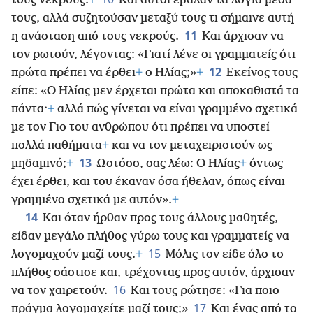
τους νεκρούς.
+
Και αυτοί έβαλαν τα λόγια μέσα
τους, αλλά συζητούσαν μεταξύ τους τι σήμαινε αυτή
11
η ανάσταση από τους νεκρούς.
Και άρχισαν να
τον ρωτούν, λέγοντας: «Γιατί λένε οι γραμματείς ότι
12
πρώτα πρέπει να έρθει
+
ο Ηλίας;»
+
Εκείνος τους
είπε: «Ο Ηλίας μεν έρχεται πρώτα και αποκαθιστά τα
πάντα·
+
αλλά πώς γίνεται να είναι γραμμένο σχετικά
με τον Γιο του ανθρώπου ότι πρέπει να υποστεί
πολλά παθήματα
+
και να τον μεταχειριστούν ως
13
μηδαμινό;
+
Ωστόσο, σας λέω: Ο Ηλίας
+
όντως
έχει έρθει, και του έκαναν όσα ήθελαν, όπως είναι
γραμμένο σχετικά με αυτόν».
+
14
Και όταν ήρθαν προς τους άλλους μαθητές,
είδαν μεγάλο πλήθος γύρω τους και γραμματείς να
15
λογομαχούν μαζί τους.
+
Μόλις τον είδε όλο το
πλήθος σάστισε και, τρέχοντας προς αυτόν, άρχισαν
16
να τον χαιρετούν.
Και τους ρώτησε: «Για ποιο
17
πράγμα λογομαχείτε
μαζί τους;»
Και ένας από το