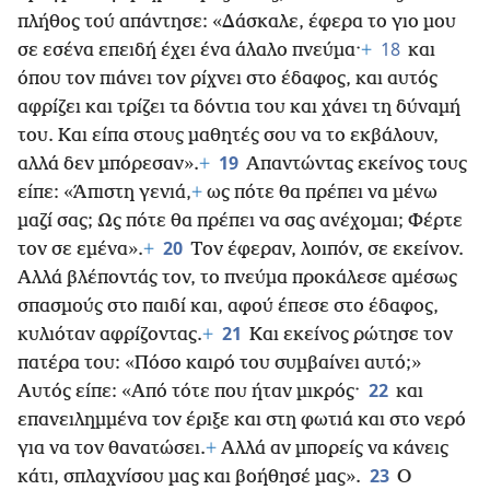
πλήθος τού απάντησε: «Δάσκαλε, έφερα το γιο μου
18
σε εσένα επειδή έχει ένα άλαλο πνεύμα·
+
και
όπου τον πιάνει τον ρίχνει στο έδαφος, και αυτός
αφρίζει και τρίζει τα δόντια του και χάνει τη δύναμή
του. Και είπα στους μαθητές σου να το εκβάλουν,
19
αλλά δεν μπόρεσαν».
+
Απαντώντας εκείνος τους
είπε: «Άπιστη γενιά,
+
ως πότε θα πρέπει να μένω
μαζί σας; Ως πότε θα πρέπει να σας ανέχομαι; Φέρτε
20
τον σε εμένα».
+
Τον έφεραν, λοιπόν, σε εκείνον.
Αλλά βλέποντάς τον, το πνεύμα προκάλεσε αμέσως
σπασμούς στο παιδί και, αφού έπεσε στο έδαφος,
21
κυλιόταν αφρίζοντας.
+
Και εκείνος ρώτησε τον
πατέρα του: «Πόσο καιρό του συμβαίνει αυτό;»
22
Αυτός είπε: «Από τότε που ήταν μικρός·
και
επανειλημμένα τον έριξε και στη φωτιά και στο νερό
για να τον θανατώσει.
+
Αλλά αν μπορείς να κάνεις
23
κάτι, σπλαχνίσου μας και βοήθησέ μας».
Ο