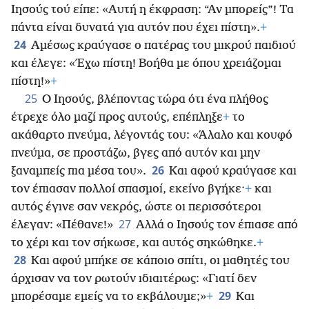
Ιησούς τού είπε: «Αυτή η έκφραση: “Αν μπορείς”! Τα
πάντα είναι δυνατά για αυτόν που έχει πίστη».
+
24
Αμέσως κραύγασε ο πατέρας του μικρού παιδιού
και έλεγε: «Έχω πίστη! Βοήθα με όπου χρειάζομαι
πίστη!»
+
25
Ο Ιησούς, βλέποντας τώρα ότι ένα πλήθος
έτρεχε όλο μαζί προς αυτούς, επέπληξε
+
το
ακάθαρτο πνεύμα, λέγοντάς του: «Άλαλο και κουφό
πνεύμα, σε προστάζω, βγες από αυτόν και μην
26
ξαναμπείς πια μέσα του».
Και αφού κραύγασε και
τον έπιασαν πολλοί σπασμοί, εκείνο βγήκε·
+
και
αυτός έγινε σαν νεκρός, ώστε οι περισσότεροι
27
έλεγαν: «Πέθανε!»
Αλλά ο Ιησούς τον έπιασε από
το χέρι και τον σήκωσε, και αυτός σηκώθηκε.
+
28
Και αφού μπήκε σε κάποιο σπίτι, οι μαθητές του
άρχισαν να τον ρωτούν ιδιαιτέρως: «Γιατί δεν
29
μπορέσαμε εμείς να το εκβάλουμε;»
+
Και