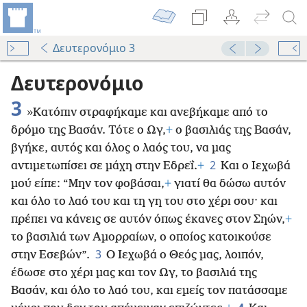
Δευτερονόμιο 3
Δευτερονόμιο
3
»Κατόπιν στραφήκαμε και ανεβήκαμε από το
δρόμο της Βασάν. Τότε ο Ωγ,
+
ο βασιλιάς της Βασάν,
βγήκε, αυτός και όλος ο λαός του, να μας
2
αντιμετωπίσει σε μάχη στην Εδρεΐ.
+
Και ο Ιεχωβά
μού είπε: “Μην τον φοβάσαι,
+
γιατί θα δώσω αυτόν
και όλο το λαό του και τη γη του στο χέρι σου· και
πρέπει να κάνεις σε αυτόν όπως έκανες στον Σηών,
+
το βασιλιά των Αμορραίων, ο οποίος κατοικούσε
3
στην Εσεβών”.
Ο Ιεχωβά ο Θεός μας, λοιπόν,
έδωσε στο χέρι μας και τον Ωγ, το βασιλιά της
Βασάν, και όλο το λαό του, και εμείς τον πατάσσαμε