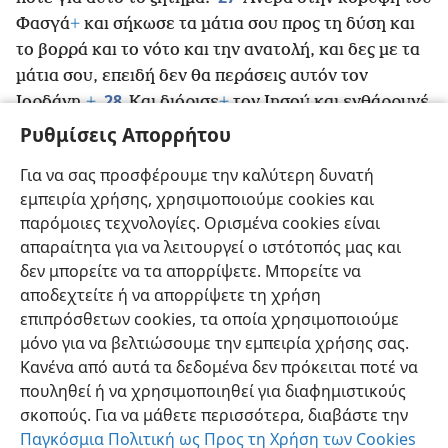
Φασγά
+
και σήκωσε τα μάτια σου προς τη δύση και
το βορρά και το νότο και την ανατολή, και δες με τα
μάτια σου, επειδή δεν θα περάσεις αυτόν τον
28
Ιορδάνη.
+
Και διόρισε
+
τον Ιησού και ενθάρρυνέ
τον και ενίσχυσέ τον, επειδή εκείνος θα περάσει
+
Ρυθμίσεις Απορρήτου
μπροστά από αυτόν το λαό και εκείνος θα τους κάνει
Για να σας προσφέρουμε την καλύτερη δυνατή
29
να κληρονομήσουν τη γη που θα δεις”.
+
Όλο
εμπειρία χρήσης, χρησιμοποιούμε cookies και
αυτό το διάστημα κατοικούσαμε στην κοιλάδα
παρόμοιες τεχνολογίες. Ορισμένα cookies είναι
μπροστά από τη Βαιθ-φεγώρ.
+
απαραίτητα για να λειτουργεί ο ιστότοπός μας και
δεν μπορείτε να τα απορρίψετε. Μπορείτε να
αποδεχτείτε ή να απορρίψετε τη χρήση
επιπρόσθετων cookies, τα οποία χρησιμοποιούμε
Ελληνική
Κοινή Χρήση
Προτιμήσεις
μόνο για να βελτιώσουμε την εμπειρία χρήσης σας.
Κανένα από αυτά τα δεδομένα δεν πρόκειται ποτέ να
Copyright
© 2026 Watch Tower Bible and Tract Society of Pennsylvania
Όροι Χρήσης
Πολιτική Απορρήτου
Ρυθμίσεις Απορρήτου
πουληθεί ή να χρησιμοποιηθεί για διαφημιστικούς
Σύνδεση
JW.ORG
σκοπούς. Για να μάθετε περισσότερα, διαβάστε την
Παγκόσμια Πολιτική ως Προς τη Χρήση των Cookies