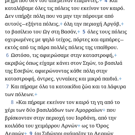
4
μέχρι που δεν του απέμειναν επιζώντες.
+
Και
καταλάβαμε όλες τις πόλεις του εκείνον τον καιρό.
Δεν υπήρξε πόλη που να μην την πάρουμε από
αυτούς—εξήντα πόλεις,
+
όλη την περιοχή Αργόβ,
+
5
το βασίλειο του Ωγ στη Βασάν,
+
όλες τους πόλεις
οχυρωμένες με ψηλό τείχος, πόρτες και αμπάρες—
εκτός από τις πάρα πολλές πόλεις της υπαίθρου.
6
Ωστόσο, τις αφιερώσαμε στην καταστροφή,
+
ακριβώς όπως είχαμε κάνει στον Σηών, το βασιλιά
της Εσεβών, αφιερώνοντας κάθε πόλη στην
καταστροφή, άντρες, γυναίκες και μικρά παιδιά.
+
7
Και πήραμε όλα τα κατοικίδια ζώα και τα λάφυρα
των πόλεων.
+
8
»Και πήραμε εκείνον τον καιρό τη γη από το
χέρι των δύο βασιλιάδων των Αμορραίων
+
που
βρίσκονταν στην περιοχή του Ιορδάνη, από την
κοιλάδα του χειμάρρου Αρνών
+
ως το Όρος
9
Αερμών
+
(οι Σιδώνιοι ονόμαζαν το Αερμών