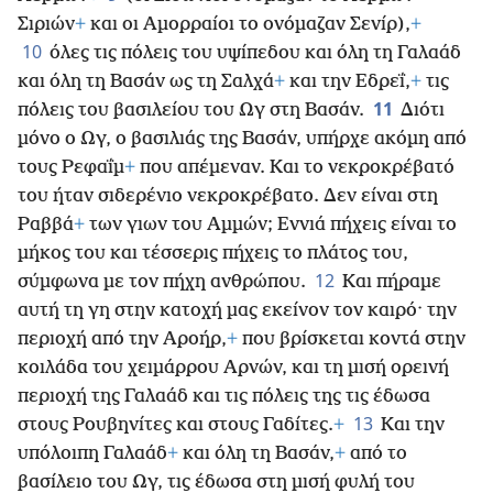
Σιριών
+
και οι Αμορραίοι το ονόμαζαν Σενίρ),
+
10
όλες τις πόλεις του υψίπεδου και όλη τη Γαλαάδ
και όλη τη Βασάν ως τη Σαλχά
+
και την Εδρεΐ,
+
τις
11
πόλεις του βασιλείου του Ωγ στη Βασάν.
Διότι
μόνο ο Ωγ, ο βασιλιάς της Βασάν, υπήρχε ακόμη από
τους Ρεφαΐμ
+
που απέμεναν. Και το νεκροκρέβατό
του ήταν σιδερένιο νεκροκρέβατο. Δεν είναι στη
Ραββά
+
των γιων του Αμμών; Εννιά πήχεις είναι το
μήκος του και τέσσερις πήχεις το πλάτος του,
12
σύμφωνα με τον πήχη ανθρώπου.
Και πήραμε
αυτή τη γη στην κατοχή μας εκείνον τον καιρό· την
περιοχή από την Αροήρ,
+
που βρίσκεται κοντά στην
κοιλάδα του χειμάρρου Αρνών, και τη μισή ορεινή
περιοχή της Γαλαάδ και τις πόλεις της τις έδωσα
13
στους Ρουβηνίτες και στους Γαδίτες.
+
Και την
υπόλοιπη Γαλαάδ
+
και όλη τη Βασάν,
+
από το
βασίλειο του Ωγ, τις έδωσα στη μισή φυλή του