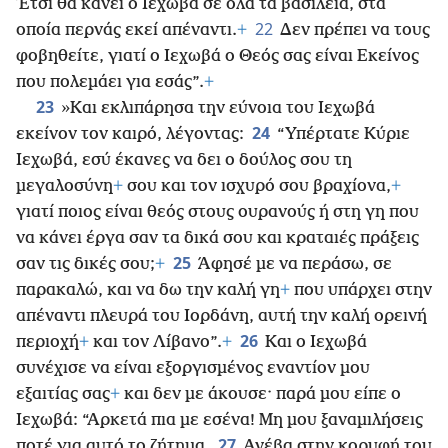
Έτσι θα κάνει ο Ιεχωβά σε όλα τα βασίλεια, στα
22
οποία περνάς εκεί απέναντι.
+
Δεν πρέπει να τους
φοβηθείτε, γιατί ο Ιεχωβά ο Θεός σας είναι Εκείνος
που πολεμάει για εσάς”.
+
23
»Και εκλιπάρησα την εύνοια του Ιεχωβά
24
εκείνον τον καιρό, λέγοντας:
“Υπέρτατε Κύριε
Ιεχωβά, εσύ έκανες να δει ο δούλος σου τη
μεγαλοσύνη
+
σου και τον ισχυρό σου βραχίονα,
+
γιατί ποιος είναι θεός στους ουρανούς ή στη γη που
να κάνει έργα σαν τα δικά σου και κραταιές πράξεις
25
σαν τις δικές σου;
+
Άφησέ με να περάσω, σε
παρακαλώ, και να δω την καλή γη
+
που υπάρχει στην
απέναντι πλευρά του Ιορδάνη, αυτή την καλή ορεινή
26
περιοχή
+
και τον Λίβανο”.
+
Και ο Ιεχωβά
συνέχισε να είναι εξοργισμένος εναντίον μου
εξαιτίας σας
+
και δεν με άκουσε· παρά μου είπε ο
Ιεχωβά: “Αρκετά πια με εσένα! Μη μου ξαναμιλήσεις
27
ποτέ για αυτό το ζήτημα.
Ανέβα στην κορυφή του