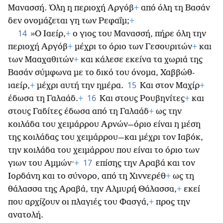
Μανασσή. Όλη η περιοχή Αργόβ
+
από όλη τη Βασάν
δεν ονομάζεται γη των Ρεφαΐμ;
+
14
»Ο Ιαείρ,
+
ο γιος του Μανασσή, πήρε όλη την
περιοχή Αργόβ
+
μέχρι το όριο των Γεσουριτών
+
και
των Μααχαθιτών
+
και κάλεσε εκείνα τα χωριά της
Βασάν σύμφωνα με το δικό του όνομα, Χαββώθ-
15
ιαείρ,
+
μέχρι αυτή την ημέρα.
Και στον Μαχίρ
+
16
έδωσα τη Γαλαάδ.
+
Και στους Ρουβηνίτες
+
και
στους Γαδίτες έδωσα από τη Γαλαάδ
+
ως την
κοιλάδα του χειμάρρου Αρνών—όριο είναι η μέση
της κοιλάδας του χειμάρρου—και μέχρι τον Ιαβόκ,
την κοιλάδα του χειμάρρου που είναι το όριο των
17
γιων του Αμμών·
+
επίσης την Αραβά και τον
Ιορδάνη και το σύνορο, από τη Χιννερέθ
+
ως τη
θάλασσα της Αραβά, την Αλμυρή Θάλασσα,
+
εκεί
που αρχίζουν οι πλαγιές του Φασγά,
+
προς την
ανατολή.