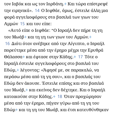
τον Ιαβόκ και ως τον Ιορδάνη.
+
Και τώρα επίστρεψέ
14
την ειρηνικά».
Ο Ιεφθάε, όμως, έστειλε άλλη μια
φορά αγγελιοφόρους στο βασιλιά των γιων του
15
Αμμών
και του είπε:
«Αυτό είπε ο Ιεφθάε: “Ο Ισραήλ δεν πήρε τη γη
του Μωάβ
+
και τη γη των γιων του Αμμών.
+
16
Διότι όταν ανέβηκε από την Αίγυπτο, ο Ισραήλ
πορεύτηκε μέσα από την έρημο μέχρι την Ερυθρά
17
Θάλασσα
+
και έφτασε στην Κάδης.
+
Τότε ο
Ισραήλ έστειλε αγγελιοφόρους στο βασιλιά του
Εδώμ,
+
λέγοντας: «Άφησέ με, σε παρακαλώ, να
περάσω μέσα από τη γη σου», και ο βασιλιάς του
Εδώμ δεν άκουσε. Έστειλε επίσης και στο βασιλιά
του Μωάβ,
+
και εκείνος δεν δέχτηκε. Και ο Ισραήλ
18
κατοικούσε στην Κάδης.
+
Όταν προχώρησαν
μέσα από την έρημο, πήγαν γύρω από τη γη του
Εδώμ
+
και τη γη του Μωάβ, και έτσι κατευθύνθηκαν