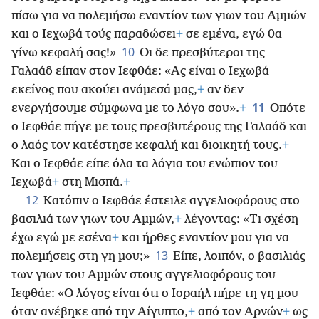
πίσω για να πολεμήσω εναντίον των γιων του Αμμών
και ο Ιεχωβά τούς παραδώσει
+
σε εμένα, εγώ θα
10
γίνω κεφαλή σας!»
Οι δε πρεσβύτεροι της
Γαλαάδ είπαν στον Ιεφθάε: «Ας είναι ο Ιεχωβά
εκείνος
που ακούει ανάμεσά μας,
+
αν δεν
11
ενεργήσουμε σύμφωνα με το λόγο σου».
+
Οπότε
ο Ιεφθάε πήγε με τους πρεσβυτέρους της Γαλαάδ και
ο λαός τον κατέστησε κεφαλή και διοικητή τους.
+
Και ο Ιεφθάε είπε όλα τα λόγια του ενώπιον του
Ιεχωβά
+
στη Μισπά.
+
12
Κατόπιν ο Ιεφθάε έστειλε αγγελιοφόρους στο
βασιλιά των γιων του Αμμών,
+
λέγοντας: «Τι σχέση
έχω εγώ με εσένα
+
και ήρθες εναντίον μου για να
13
πολεμήσεις στη γη μου;»
Είπε, λοιπόν, ο βασιλιάς
των γιων του Αμμών στους αγγελιοφόρους του
Ιεφθάε: «Ο λόγος είναι ότι ο Ισραήλ πήρε τη γη μου
όταν ανέβηκε από την Αίγυπτο,
+
από τον Αρνών
+
ως