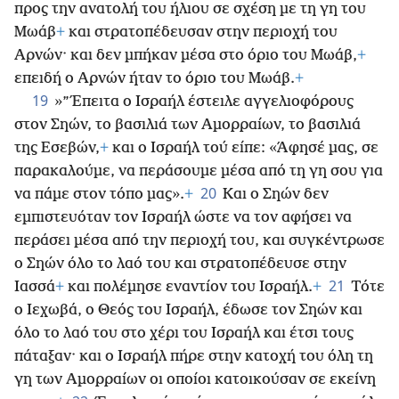
προς την ανατολή του ήλιου σε σχέση με τη γη του
Μωάβ
+
και στρατοπέδευσαν στην περιοχή του
Αρνών· και δεν μπήκαν μέσα στο όριο του Μωάβ,
+
επειδή ο Αρνών ήταν το όριο του Μωάβ.
+
19
»”Έπειτα ο Ισραήλ έστειλε αγγελιοφόρους
στον Σηών, το βασιλιά των Αμορραίων, το βασιλιά
της Εσεβών,
+
και ο Ισραήλ τού είπε: «Άφησέ μας, σε
παρακαλούμε, να περάσουμε μέσα από τη γη σου για
20
να πάμε στον τόπο μας».
+
Και ο Σηών δεν
εμπιστευόταν τον Ισραήλ ώστε να τον αφήσει να
περάσει μέσα από την περιοχή του, και συγκέντρωσε
ο Σηών όλο το λαό του και στρατοπέδευσε στην
21
Ιασσά
+
και πολέμησε εναντίον του Ισραήλ.
+
Τότε
ο Ιεχωβά, ο Θεός του Ισραήλ, έδωσε τον Σηών και
όλο το λαό του στο χέρι του Ισραήλ και έτσι τους
πάταξαν· και ο Ισραήλ πήρε στην κατοχή του όλη τη
γη των Αμορραίων οι οποίοι κατοικούσαν σε εκείνη