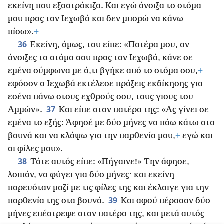
εκείνη που εξοστράκιζα. Και εγώ άνοιξα το στόμα
μου προς τον Ιεχωβά και δεν μπορώ να κάνω
πίσω».
+
36
Εκείνη, όμως, του είπε: «Πατέρα μου, αν
άνοιξες το στόμα σου προς τον Ιεχωβά, κάνε σε
εμένα σύμφωνα με ό,τι βγήκε από το στόμα σου,
+
εφόσον ο Ιεχωβά εκτέλεσε πράξεις εκδίκησης για
εσένα πάνω στους εχθρούς σου, τους γιους του
37
Αμμών».
Και είπε στον πατέρα της: «Ας γίνει σε
εμένα το εξής: Άφησέ με δύο μήνες να πάω κάτω στα
βουνά και να κλάψω για την παρθενία μου,
+
εγώ και
οι φίλες μου».
38
Τότε αυτός είπε: «Πήγαινε!» Την άφησε,
λοιπόν, να φύγει για δύο μήνες· και εκείνη
πορευόταν μαζί με τις φίλες της και έκλαιγε για την
39
παρθενία της στα βουνά.
Και αφού πέρασαν δύο
μήνες επέστρεψε στον πατέρα της, και μετά αυτός