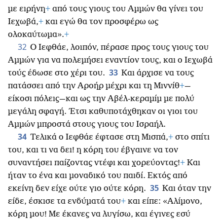
με ειρήνη
+
από τους γιους του Αμμών θα γίνει του
Ιεχωβά,
+
και εγώ θα τον προσφέρω ως
ολοκαύτωμα».
+
32
Ο Ιεφθάε, λοιπόν, πέρασε προς τους γιους του
Αμμών για να πολεμήσει εναντίον τους, και ο Ιεχωβά
33
τούς έδωσε στο χέρι του.
Και άρχισε να τους
πατάσσει από την Αροήρ μέχρι και τη Μιννίθ
+
—
είκοσι πόλεις—και ως την Αβέλ-κεραμίμ με πολύ
μεγάλη σφαγή. Έτσι καθυποτάχθηκαν οι γιοι του
Αμμών μπροστά στους γιους του Ισραήλ.
34
Τελικά ο Ιεφθάε έφτασε στη Μισπά,
+
στο σπίτι
του, και τι να δει! η κόρη του έβγαινε να τον
συναντήσει παίζοντας ντέφι και χορεύοντας!
+
Και
ήταν το ένα και μοναδικό του παιδί. Εκτός από
35
εκείνη δεν είχε ούτε γιο ούτε κόρη.
Και όταν την
είδε, έσκισε τα ενδύματά του
+
και είπε: «Αλίμονο,
κόρη μου! Με έκανες να λυγίσω, και έγινες εσύ