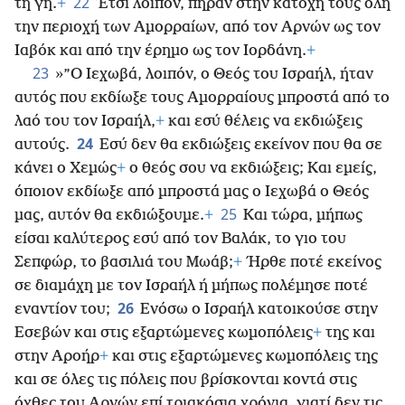
22
τη γη.
+
Έτσι λοιπόν, πήραν στην κατοχή τους όλη
την περιοχή των Αμορραίων, από τον Αρνών ως τον
Ιαβόκ και από την έρημο ως τον Ιορδάνη.
+
23
»”Ο Ιεχωβά, λοιπόν, ο Θεός του Ισραήλ, ήταν
αυτός που εκδίωξε τους Αμορραίους μπροστά από το
λαό του τον Ισραήλ,
+
και εσύ θέλεις να εκδιώξεις
24
αυτούς.
Εσύ δεν θα εκδιώξεις εκείνον που θα σε
κάνει ο Χεμώς
+
ο θεός σου να εκδιώξεις; Και εμείς,
όποιον εκδίωξε από μπροστά μας ο Ιεχωβά ο Θεός
25
μας, αυτόν θα εκδιώξουμε.
+
Και τώρα, μήπως
είσαι καλύτερος εσύ από τον Βαλάκ, το γιο του
Σεπφώρ, το βασιλιά του Μωάβ;
+
Ήρθε ποτέ εκείνος
σε διαμάχη με τον Ισραήλ ή μήπως πολέμησε ποτέ
26
εναντίον του;
Ενόσω ο Ισραήλ κατοικούσε στην
Εσεβών και στις εξαρτώμενες κωμοπόλεις
+
της και
στην Αροήρ
+
και στις εξαρτώμενες κωμοπόλεις της
και σε όλες τις πόλεις που βρίσκονται κοντά στις
όχθες του Αρνών επί τριακόσια χρόνια, γιατί δεν τις