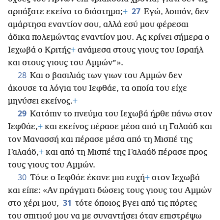
27
αρπάξατε εκείνο το διάστημα;
+
Εγώ, λοιπόν, δεν
αμάρτησα εναντίον σου, αλλά εσύ μου φέρεσαι
άδικα πολεμώντας εναντίον μου. Ας κρίνει σήμερα ο
Ιεχωβά ο Κριτής
+
ανάμεσα στους γιους του Ισραήλ
και στους γιους του Αμμών”».
28
Και ο βασιλιάς των γιων του Αμμών δεν
άκουσε τα λόγια του
Ιεφθάε, τα οποία του είχε
μηνύσει εκείνος.
+
29
Κατόπιν το πνεύμα του Ιεχωβά ήρθε πάνω στον
Ιεφθάε,
+
και εκείνος πέρασε μέσα από τη Γαλαάδ και
τον Μανασσή και πέρασε μέσα από τη Μισπέ της
Γαλαάδ,
+
και από τη Μισπέ της Γαλαάδ πέρασε προς
τους γιους του Αμμών.
30
Τότε ο Ιεφθάε έκανε μια ευχή
+
στον Ιεχωβά
και είπε: «Αν πράγματι δώσεις τους γιους του Αμμών
31
στο χέρι μου,
τότε όποιος βγει από τις πόρτες
του σπιτιού μου να με συναντήσει όταν επιστρέψω