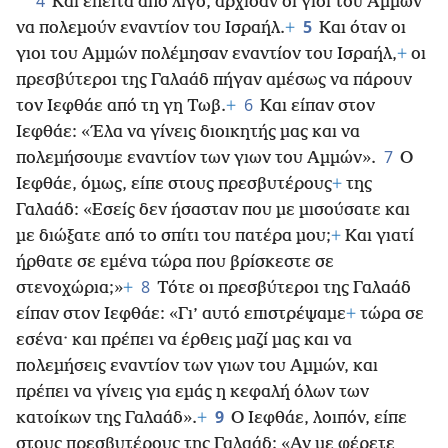
4
Και έπειτα από λίγο, άρχισαν οι γιοι του Αμμών
5
να πολεμούν εναντίον του Ισραήλ.
+
Και όταν οι
γιοι του Αμμών πολέμησαν εναντίον του Ισραήλ,
+
οι
πρεσβύτεροι της Γαλαάδ πήγαν αμέσως να πάρουν
6
τον Ιεφθάε από τη γη Τωβ.
+
Και είπαν στον
Ιεφθάε: «Έλα να γίνεις διοικητής μας και να
7
πολεμήσουμε εναντίον των γιων του Αμμών».
Ο
Ιεφθάε, όμως, είπε στους πρεσβυτέρους
+
της
Γαλαάδ: «Εσείς δεν ήσασταν που με μισούσατε και
με διώξατε από το σπίτι του πατέρα μου;
+
Και γιατί
ήρθατε σε εμένα τώρα που βρίσκεστε σε
8
στενοχώρια;»
+
Τότε οι πρεσβύτεροι της Γαλαάδ
είπαν στον Ιεφθάε: «Γι’ αυτό επιστρέψαμε
+
τώρα σε
εσένα· και πρέπει να έρθεις μαζί μας και να
πολεμήσεις εναντίον των γιων του Αμμών, και
πρέπει να γίνεις για εμάς η κεφαλή όλων των
9
κατοίκων της Γαλαάδ».
+
Ο Ιεφθάε, λοιπόν, είπε
στους πρεσβυτέρους της Γαλαάδ: «Αν με φέρετε