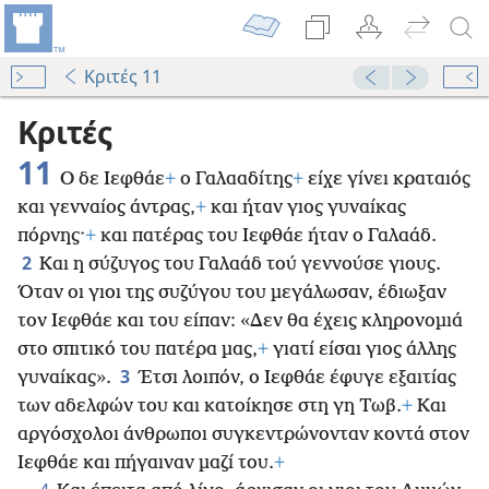
Κριτές 11
Κριτές
11
Ο δε Ιεφθάε
+
ο Γαλααδίτης
+
είχε γίνει κραταιός
και γενναίος άντρας,
+
και ήταν γιος γυναίκας
πόρνης·
+
και πατέρας του Ιεφθάε ήταν ο Γαλαάδ.
2
Και η σύζυγος του Γαλαάδ τού γεννούσε γιους.
Όταν οι γιοι της συζύγου του μεγάλωσαν, έδιωξαν
τον Ιεφθάε και του είπαν: «Δεν θα έχεις κληρονομιά
στο σπιτικό του πατέρα μας,
+
γιατί είσαι γιος άλλης
3
γυναίκας».
Έτσι λοιπόν, ο Ιεφθάε έφυγε εξαιτίας
των αδελφών του και κατοίκησε στη γη Τωβ.
+
Και
αργόσχολοι άνθρωποι συγκεντρώνονταν κοντά στον
Ιεφθάε και πήγαιναν μαζί του.
+