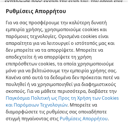
εκπλήρωσε προς εκείνη την ευχή του, την οποία είχε
κάνει.
+
Και εκείνη δεν είχε ποτέ σχέσεις με άντρα.
Ρυθμίσεις Απορρήτου
40
Και έγινε διάταξη στον Ισραήλ:
Κάθε χρόνο οι
Για να σας προσφέρουμε την καλύτερη δυνατή
κόρες του Ισραήλ πήγαιναν να δώσουν έπαινο στην
εμπειρία χρήσης, χρησιμοποιούμε cookies και
κόρη του Ιεφθάε του Γαλααδίτη, τέσσερις ημέρες το
παρόμοιες τεχνολογίες. Ορισμένα cookies είναι
χρόνο.
+
απαραίτητα για να λειτουργεί ο ιστότοπός μας και
δεν μπορείτε να τα απορρίψετε. Μπορείτε να
αποδεχτείτε ή να απορρίψετε τη χρήση
επιπρόσθετων cookies, τα οποία χρησιμοποιούμε
Ελληνική
Κοινή Χρήση
Προτιμήσεις
μόνο για να βελτιώσουμε την εμπειρία χρήσης σας.
Κανένα από αυτά τα δεδομένα δεν πρόκειται ποτέ να
Copyright
© 2026 Watch Tower Bible and Tract Society of Pennsylvania
Όροι Χρήσης
Πολιτική Απορρήτου
Ρυθμίσεις Απορρήτου
πουληθεί ή να χρησιμοποιηθεί για διαφημιστικούς
Σύνδεση
JW.ORG
σκοπούς. Για να μάθετε περισσότερα, διαβάστε την
Παγκόσμια Πολιτική ως Προς τη Χρήση των Cookies
και Παρόμοιων Τεχνολογιών
. Μπορείτε να
διαμορφώσετε τις ρυθμίσεις σας οποιαδήποτε
στιγμή πηγαίνοντας στις
Ρυθμίσεις Απορρήτου
.