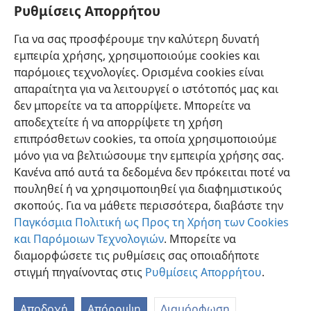
Ρυθμίσεις Απορρήτου
Ισραήλ στη Θερσά και βασίλεψε 24 χρόνια.
+
34
Αλλά έκανε το κακό στα μάτια του Ιεχωβά
+
και
Για να σας προσφέρουμε την καλύτερη δυνατή
βάδισε στα χνάρια του Ιεροβοάμ και διέπραξε την
εμπειρία χρήσης, χρησιμοποιούμε cookies και
αμαρτία την οποία εκείνος είχε ωθήσει τον Ισραήλ
παρόμοιες τεχνολογίες. Ορισμένα cookies είναι
να διαπράξει.
+
απαραίτητα για να λειτουργεί ο ιστότοπός μας και
δεν μπορείτε να τα απορρίψετε. Μπορείτε να
αποδεχτείτε ή να απορρίψετε τη χρήση
επιπρόσθετων cookies, τα οποία χρησιμοποιούμε
μόνο για να βελτιώσουμε την εμπειρία χρήσης σας.
Ελληνική
Κοινή Χρήση
Προτιμήσεις
Κανένα από αυτά τα δεδομένα δεν πρόκειται ποτέ να
Copyright
© 2026 Watch Tower Bible and Tract Society of Pennsylvania
πουληθεί ή να χρησιμοποιηθεί για διαφημιστικούς
Όροι Χρήσης
Πολιτική Απορρήτου
Ρυθμίσεις Απορρήτου
σκοπούς. Για να μάθετε περισσότερα, διαβάστε την
Σύνδεση
JW.ORG
Παγκόσμια Πολιτική ως Προς τη Χρήση των Cookies
και Παρόμοιων Τεχνολογιών
. Μπορείτε να
διαμορφώσετε τις ρυθμίσεις σας οποιαδήποτε
στιγμή πηγαίνοντας στις
Ρυθμίσεις Απορρήτου
.
Αποδοχή
Απόρριψη
Διαμόρφωση