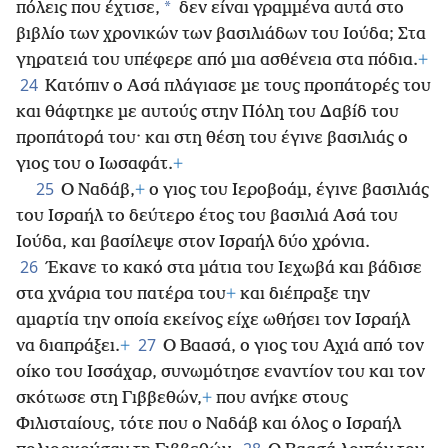
*
πόλεις που έχτισε,
δεν είναι γραμμένα αυτά στο
βιβλίο των χρονικών των βασιλιάδων του Ιούδα; Στα
γηρατειά του υπέφερε από μια ασθένεια στα πόδια.
+
24
Κατόπιν ο Ασά πλάγιασε με τους προπάτορές του
και θάφτηκε με αυτούς στην Πόλη του Δαβίδ του
προπάτορά του· και στη θέση του έγινε βασιλιάς ο
γιος του ο Ιωσαφάτ.
+
25
Ο Ναδάβ,
+
ο γιος του Ιεροβοάμ, έγινε βασιλιάς
του Ισραήλ το δεύτερο έτος του βασιλιά Ασά του
Ιούδα, και βασίλεψε στον Ισραήλ δύο χρόνια.
26
Έκανε το κακό στα μάτια του Ιεχωβά και βάδισε
στα χνάρια του πατέρα του
+
και διέπραξε την
αμαρτία την οποία εκείνος είχε ωθήσει τον Ισραήλ
27
να διαπράξει.
+
Ο Βαασά, ο γιος του Αχιά από τον
οίκο του Ισσάχαρ, συνωμότησε εναντίον του και τον
σκότωσε στη Γιββεθών,
+
που ανήκε στους
Φιλισταίους, τότε που ο Ναδάβ και όλος ο Ισραήλ