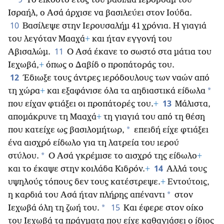
Το εικοστό έτος του βασιλιά Ιεροβοάμ του
Ισραήλ, ο Ασά άρχισε να βασιλεύει στον Ιούδα.
10
Βασίλεψε στην Ιερουσαλήμ 41 χρόνια. Η γιαγιά
του λεγόταν Μααχά
+
και ήταν εγγονή του
11
Αβισαλώμ.
Ο Ασά έκανε το σωστό στα μάτια του
Ιεχωβά,
+
όπως ο Δαβίδ ο προπάτοράς του.
12
Έδιωξε τους άντρες ιερόδουλους των ναών από
*
τη χώρα
+
και εξαφάνισε όλα τα αηδιαστικά είδωλα
13
που είχαν φτιάξει οι προπάτορές του.
+
Μάλιστα,
απομάκρυνε τη Μααχά
+
τη γιαγιά του από τη θέση
*
που
κατείχε ως βασιλομήτωρ,
επειδή είχε φτιάξει
ένα αισχρό είδωλο για τη λατρεία του ιερού
*
στύλου.
Ο Ασά γκρέμισε το αισχρό της είδωλο
+
14
και το έκαψε στην κοιλάδα Κιδρόν.
+
Αλλά τους
υψηλούς τόπους δεν τους κατέστρεψε.
+
Εντούτοις,
*
η καρδιά του Ασά ήταν πλήρης απέναντι
στον
15
*
Ιεχωβά όλη τη ζωή του.
Και έφερε στον οίκο
του Ιεχωβά τα πράγματα που είχε καθαγιάσει ο ίδιος