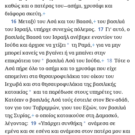
καθώς και ο πατέρας του—ασήμι, χρυσάφι και
διάφορα σκεύη.
+
16
Μεταξύ του Ασά και του Βαασά,
+
του βασιλιά
17
του Ισραήλ, υπήρχε συνεχώς πόλεμος.
Γι’ αυτό, ο
βασιλιάς Βαασά του Ισραήλ ανέβηκε εναντίον του
*
Ιούδα και άρχισε να χτίζει
τη Ραμά,
+
για να μην
μπορεί κανείς να βγαίνει ή να μπαίνει στην
18
*
επικράτεια του
βασιλιά Ασά του Ιούδα.
+
Τότε ο
Ασά πήρε όλο το ασήμι και το χρυσάφι που είχε
απομείνει στα θησαυροφυλάκια του οίκου του
Ιεχωβά και στα θησαυροφυλάκια της βασιλικής
*
κατοικίας
και τα παρέδωσε στους υπηρέτες του.
Κατόπιν ο βασιλιάς Ασά τούς έστειλε στον Βεν-αδάδ,
τον γιο του Ταβριμμών, γιου του Εζιών, τον βασιλιά
της Συρίας,
+
ο οποίος κατοικούσε στη Δαμασκό,
19
*
λέγοντας:
«Υπάρχει συνθήκη
ανάμεσα σε
εμένα και σε εσένα και ανάμεσα στον πατέρα μου και