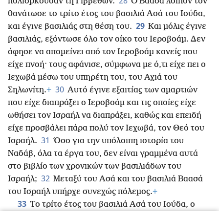
28
πολιορκούσαν τη Γιββεθών.
Ο Βαασά λοιπόν τον
θανάτωσε το τρίτο έτος του βασιλιά Ασά του Ιούδα,
29
και έγινε βασιλιάς στη θέση του.
Και
μόλις έγινε
βασιλιάς, εξόντωσε όλο τον οίκο του Ιεροβοάμ. Δεν
άφησε να απομείνει από τον Ιεροβοάμ κανείς που
είχε πνοή· τους αφάνισε, σύμφωνα με ό,τι είχε πει ο
Ιεχωβά μέσω του υπηρέτη του, του Αχιά του
30
Σηλωνίτη.
+
Αυτό έγινε εξαιτίας των αμαρτιών
που είχε διαπράξει ο Ιεροβοάμ και τις οποίες είχε
ωθήσει τον Ισραήλ να διαπράξει, καθώς και επειδή
είχε προσβάλει πάρα πολύ τον Ιεχωβά, τον Θεό του
31
Ισραήλ.
Όσο για την υπόλοιπη ιστορία του
Ναδάβ, όλα τα έργα του, δεν είναι γραμμένα αυτά
στο βιβλίο των χρονικών των βασιλιάδων του
32
Ισραήλ;
Μεταξύ του Ασά και του βασιλιά Βαασά
του Ισραήλ υπήρχε συνεχώς πόλεμος.
+
33
Το τρίτο έτος του βασιλιά Ασά του Ιούδα, ο
Βαασά ο γιος του Αχιά έγινε βασιλιάς όλου του