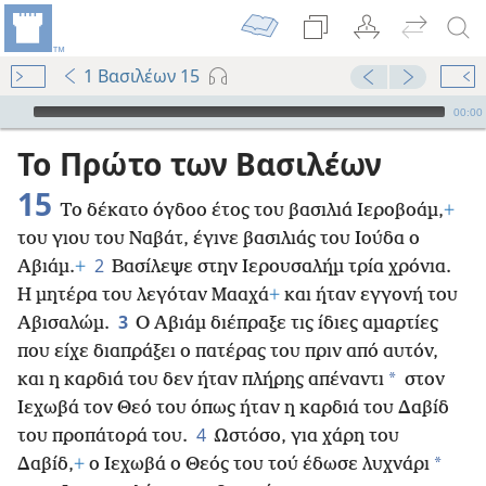
1 Βασιλέων 15
Audio Player
00:00
Το Πρώτο των Βασιλέων
15
Το δέκατο όγδοο έτος του βασιλιά Ιεροβοάμ,
+
του γιου του Ναβάτ, έγινε βασιλιάς του Ιούδα ο
2
Αβιάμ.
+
Βασίλεψε στην Ιερουσαλήμ τρία χρόνια.
Η μητέρα του λεγόταν Μααχά
+
και ήταν εγγονή του
3
Αβισαλώμ.
Ο Αβιάμ διέπραξε τις ίδιες αμαρτίες
που είχε διαπράξει ο πατέρας του πριν από αυτόν,
*
και η καρδιά του δεν ήταν πλήρης απέναντι
στον
Ιεχωβά τον Θεό του όπως ήταν η καρδιά του Δαβίδ
4
του προπάτορά του.
Ωστόσο, για χάρη του
*
Δαβίδ,
+
ο Ιεχωβά ο Θεός του τού έδωσε λυχνάρι