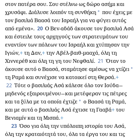
στον πατέρα σου. Σου στέλνω ως δώρο ασήμι και
*
χρυσάφι. Διάλυσε λοιπόν τη συνθήκη
που έχεις με
τον βασιλιά Βαασά του Ισραήλ για να φύγει αυτός
20
από εμένα».
Ο Βεν-αδάδ άκουσε τον βασιλιά Ασά
και έστειλε τους αρχηγούς των στρατευμάτων του
εναντίον των πόλεων του Ισραήλ και χτύπησαν την
Ιγιών,
+
τη Δαν,
+
την Αβέλ-βαιθ-μααχά, όλη τη
21
Χιννερέθ και όλη τη γη του Νεφθαλί.
Όταν το
*
άκουσε αυτό ο Βαασά, σταμάτησε αμέσως να χτίζει
τη Ραμά και συνέχισε να κατοικεί στη Θερσά.
+
22
Τότε ο βασιλιάς Ασά κάλεσε όλο τον Ιούδα—
μηδενός εξαιρουμένου—και μετέφεραν τις πέτρες
*
και τα ξύλα με τα οποία έχτιζε
ο Βαασά τη Ραμά,
και με αυτά ο βασιλιάς Ασά έχτισε τη Γααβά
+
του
Βενιαμίν και τη Μισπά.
+
23
Όσο για όλη την υπόλοιπη ιστορία του Ασά,
όλη την κραταιότητά του, όλα τα έργα του και τις