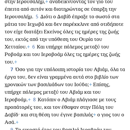
στην Ιερουσαλήμ,
+
αναδεικνύοντας τον γιο του
έπειτα από αυτόν και διατηρώντας σε ύπαρξη την
5
Ιερουσαλήμ.
Διότι ο Δαβίδ έπραξε το σωστό στα
μάτια του Ιεχωβά και δεν παρέκκλινε από οτιδήποτε
τον είχε διατάξει Εκείνος όλες τις ημέρες της ζωής
του, εκτός από την υπόθεση του Ουρία του
6
Χετταίου.
+
Και υπήρχε πόλεμος μεταξύ του
Ροβοάμ και του Ιεροβοάμ όλες τις ημέρες της ζωής
του.
+
7
Όσο για την υπόλοιπη ιστορία του Αβιάμ, όλα τα
έργα του, δεν είναι γραμμένα αυτά στο βιβλίο των
χρονικών των βασιλιάδων του Ιούδα;
+
Επίσης,
υπήρχε πόλεμος μεταξύ του Αβιάμ και του
8
Ιεροβοάμ.
+
Κατόπιν ο Αβιάμ πλάγιασε με τους
προπάτορές του, και τον έθαψαν στην Πόλη του
Δαβίδ· και στη θέση του έγινε βασιλιάς
+
ο γιος του ο
Ασά.
+
9