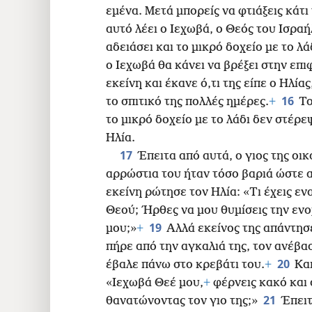
εμένα. Μετά μπορείς να φτιάξεις κάτι 
αυτό λέει ο Ιεχωβά, ο Θεός του Ισραή
αδειάσει και το μικρό δοχείο με το λ
ο Ιεχωβά θα κάνει να βρέξει στην επι
εκείνη και έκανε ό,τι της είπε ο Ηλίας
16
το σπιτικό της πολλές ημέρες.
+
Το
το μικρό δοχείο με το λάδι δεν στέρε
Ηλία.
17
Έπειτα από αυτά, ο γιος της οι
αρρώστια του ήταν τόσο βαριά ώστε 
εκείνη ρώτησε τον Ηλία: «Τι έχεις εν
Θεού; Ήρθες να μου θυμίσεις την ενο
19
μου;»
+
Αλλά εκείνος της απάντησε
πήρε από την αγκαλιά της, τον ανέβα
20
έβαλε πάνω στο κρεβάτι του.
+
Κα
«Ιεχωβά Θεέ μου,
+
φέρνεις κακό και 
21
θανατώνοντας τον γιο της;»
Έπειτ