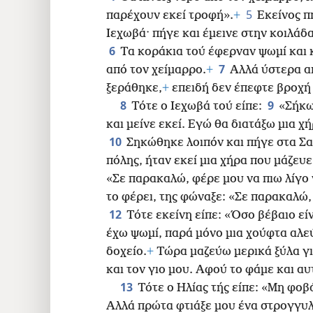
24
5
παρέχουν εκεί τροφή».
+
Εκείνος π
Ιεχωβά· πήγε και έμεινε στην κοιλάδ
6
Τα κοράκια τού έφερναν ψωμί και κ
7
από τον χείμαρρο.
+
Αλλά ύστερα απ
ξεράθηκε,
+
επειδή δεν έπεφτε βροχή 
8
9
Τότε ο Ιεχωβά τού είπε:
«Σήκω
και μείνε εκεί. Εγώ θα διατάξω μια χ
10
Σηκώθηκε λοιπόν και πήγε στα Σα
πόλης, ήταν εκεί μια χήρα που μάζευε
«Σε παρακαλώ, φέρε μου να πιω λίγο 
το φέρει, της φώναξε: «Σε παρακαλώ,
12
Τότε εκείνη είπε: «Όσο βέβαιο είν
έχω ψωμί, παρά μόνο μια χούφτα αλεύρ
δοχείο.
+
Τώρα μαζεύω μερικά ξύλα για
και τον γιο μου. Αφού το φάμε και α
13
Τότε ο Ηλίας τής είπε: «Μη φοβ
Αλλά πρώτα φτιάξε μου ένα στρογγυλό