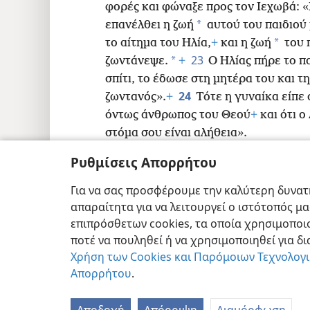
φορές και φώναξε προς τον Ιεχωβά: 
*
επανέλθει η ζωή
αυτού του παιδιού
*
το αίτημα του Ηλία,
+
και η ζωή
του 
23
*
ζωντάνεψε.
+
Ο Ηλίας πήρε το π
σπίτι, το έδωσε στη μητέρα του και τη
24
ζωντανός».
+
Τότε η γυναίκα είπε 
όντως άνθρωπος του Θεού
+
και ότι ο
στόμα σου είναι αλήθεια».
Ρυθμίσεις Απορρήτου
Για να σας προσφέρουμε την καλύτερη δυνατή
απαραίτητα για να λειτουργεί ο ιστότοπός μ
Copyright
© 2026 Watch Tower Bible and T
επιπρόσθετων cookies, τα οποία χρησιμοποιο
ποτέ να πουληθεί ή να χρησιμοποιηθεί για δ
Χρήση των Cookies και Παρόμοιων Τεχνολογ
Απορρήτου
.