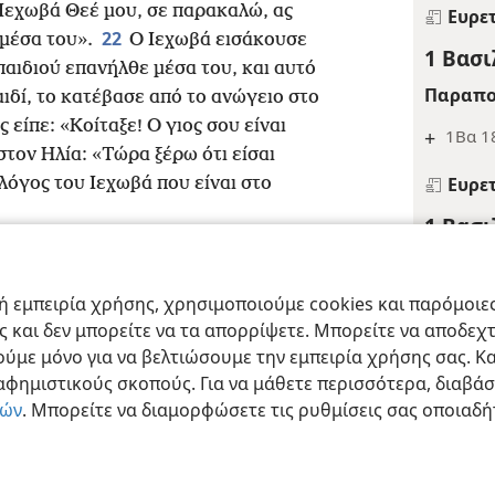
«Ιεχωβά Θεέ μου, σε παρακαλώ, ας
Ευρε
22
 μέσα του».
Ο Ιεχωβά εισάκουσε
1 Βασι
παιδιού επανήλθε μέσα του, και αυτό
Παραπο
αιδί, το κατέβασε από το ανώγειο στο
ς είπε: «Κοίταξε! Ο γιος σου είναι
+
1Βα 1
στον Ηλία: «Τώρα ξέρω ότι είσαι
Ευρε
 λόγος του Ιεχωβά που είναι στο
1 Βασι
Ευρε
1 Βασι
 εμπειρία χρήσης, χρησιμοποιούμε cookies και παρόμοιες 
ας και δεν μπορείτε να τα απορρίψετε. Μπορείτε να αποδεχ
ract Society of Pennsylvania
Όροι Χρήσης
Πολιτική Απορρήτου
Ρυθμίσ
Παραπο
ύμε μόνο για να βελτιώσουμε την εμπειρία χρήσης σας. Κα
+
Λου 4:
ιαφημιστικούς σκοπούς. Για να μάθετε περισσότερα, διαβά
ιών
. Μπορείτε να διαμορφώσετε τις ρυθμίσεις σας οποιαδή
Ευρε
1 Βασι