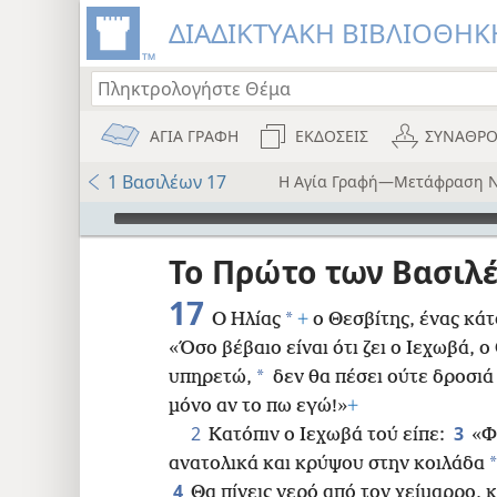
ΔΙΑΔΙΚΤΥΑΚΗ ΒΙΒΛΙΟΘΗΚΗ
ΑΓΙΑ ΓΡΑΦΗ
ΕΚΔΟΣΕΙΣ
ΣΥΝΑΘΡΟ
1 Βασιλέων 17
Η Αγία Γραφή—Μετάφραση Ν
Audio Player
ου
Το Πρώτο των Βασιλ
i12)
17
*
Ο Ηλίας
+
ο Θεσβίτης, ένας κάτ
)
«Όσο βέβαιο είναι ότι ζει ο Ιεχωβά, ο
*
υπηρετώ,
δεν θα πέσει ούτε δροσιά
8
μόνο αν το πω εγώ!»
+
2
3
Κατόπιν ο Ιεχωβά τού είπε:
«Φ
16
*
ανατολικά και κρύψου στην κοιλάδα
4
Θα πίνεις νερό από τον χείμαρρο, 