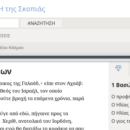
 της Σκοπιάς
ΙΣΕΙΣ
έου Κόσμου
έων
οικος της Γαλαάδ,
+
είπε στον Αχαάβ:
1 Βασ
 Θεός του Ισραήλ, τον οποίο
Ο προφή
 ούτε βροχή τα επόμενα χρόνια, παρά
Ο Ηλίας
Ο Ηλίας
ύγε από εδώ, πήγαινε προς τα
Ο γιος τ
Χερίθ, ανατολικά του Ιορδάνη.
και εγώ θα διατάξω τα κοράκια να σου