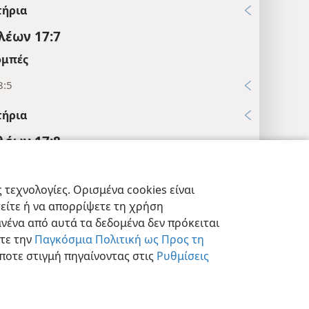
τήρια
λέων 17:7
μπές
8:5
τήρια
λέων 17:8
τήρια
λέων 17:9
τεχνολογίες. Ορισμένα cookies είναι
τείτε ή να απορρίψετε τη χρήση
εις Απορρήτου
Σύνδεση
JW.ORG
μπές
νένα από αυτά τα δεδομένα δεν πρόκειται
25, 26
στε την
Παγκόσμια Πολιτική ως Προς τη
ποτε στιγμή πηγαίνοντας στις
Ρυθμίσεις
τήρια
λέων 17:10