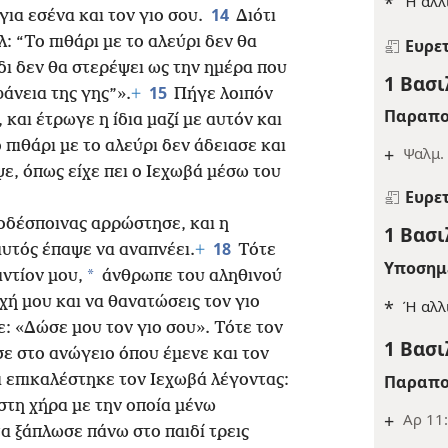
*
Ή αλλ
14
για εσένα και τον γιο σου.
Διότι
λ: “Το πιθάρι με το αλεύρι δεν θα
Ευρε
άδι δεν θα στερέψει ως την ημέρα που
1 Βασι
15
φάνεια της γης”».
+
Πήγε λοιπόν
Παραπο
, και έτρωγε η ίδια μαζί με αυτόν και
 πιθάρι με το αλεύρι δεν άδειασε και
+
Ψαλμ.
ψε, όπως είχε πει ο Ιεχωβά μέσω του
Ευρε
κοδέσποινας αρρώστησε, και η
1 Βασι
18
αυτός έπαψε να αναπνέει.
+
Τότε
Υποσημ
*
αντίον μου,
άνθρωπε του αληθινού
χή μου και να θανατώσεις τον γιο
*
Ή αλλ
: «Δώσε μου τον γιο σου». Τότε τον
1 Βασι
σε στο ανώγειο όπου έμενε και τον
ι επικαλέστηκε τον Ιεχωβά
λέγοντας:
Παραπο
στη χήρα με την οποία μένω
+
Αρ 11:
α ξάπλωσε πάνω στο παιδί τρεις