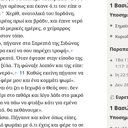
1 Βασι
ήγε αμέσως και έκανε ό,τι του είπε ο
*
α
Χερίθ, ανατολικά του Ιορδάνη.
Υποσημ
ρέας πρωί και βράδυ, και έπινε νερό
*
Σημαίν
ό μερικές ημέρες, ο χείμαρρος
*
Κυριο
στον τόπο.
, πήγαινε στα Σαρεπτά της Σιδώνας
Παραπο
ήρα εκεί να σου παρέχει τροφή».
+
ρεπτά. Όταν έφτασε στην είσοδο της
+
1Βα 17
1:17· 
 ξύλα. Τη φώναξε λοιπόν και της είπε:
11
νερό».
+
Καθώς εκείνη πήγαινε να
+
Ιη 22:
 φέρε μου και ένα κομμάτι ψωμί».
+
Δευ 28
αι ότι ζει ο Ιεχωβά ο Θεός σου, δεν
ι στο πιθάρι και λίγο λάδι στο μικρό
Ευρε
 να πάω να φτιάξω κάτι για εμένα
1 Βασι
υτό, θα πεθάνουμε».
Υποσημ
άσαι. Πήγαινε και κάνε όπως είπες.
 ψωμάκι με ό,τι έχεις και φέρε το σε