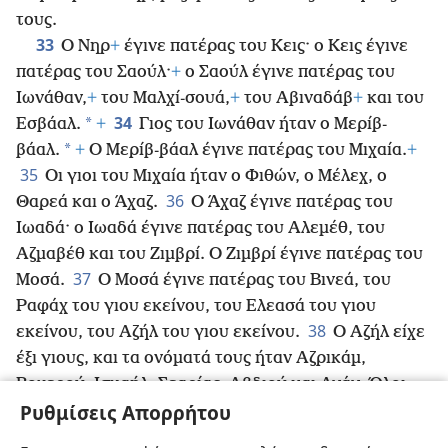
τους.
33
Ο Νηρ
+
έγινε πατέρας του Κεις· ο Κεις έγινε
πατέρας του Σαούλ·
+
ο Σαούλ έγινε πατέρας του
Ιωνάθαν,
+
του Μαλχί-σουά,
+
του Αβιναδάβ
+
και του
34
*
Εσβάαλ.
+
Γιος του Ιωνάθαν ήταν ο Μερίβ-
*
βάαλ.
+
Ο Μερίβ-βάαλ έγινε πατέρας του Μιχαία.
+
35
Οι γιοι του Μιχαία ήταν ο Φιθών, ο Μέλεχ, ο
36
Θαρεά και ο Άχαζ.
Ο Άχαζ έγινε πατέρας του
Ιωαδά· ο Ιωαδά έγινε πατέρας του Αλεμέθ, του
Αζμαβέθ και του Ζιμβρί. Ο Ζιμβρί έγινε πατέρας του
37
Μοσά.
Ο Μοσά έγινε πατέρας του Βινεά, του
Ραφάχ του γιου εκείνου, του Ελεασά του γιου
38
εκείνου, του Αζήλ του γιου εκείνου.
Ο Αζήλ είχε
έξι γιους, και τα ονόματά τους ήταν Αζρικάμ,
Βοχερού, Ισμαήλ, Σεαρίας, Αβδιού και Ανάν. Όλοι
39
Ρυθμίσεις Απορρήτου
αυτοί ήταν οι γιοι του Αζήλ.
Οι γιοι του αδελφού
του τού Ησέκ ήταν ο Ουλάμ ο πρωτότοκός του,
ο