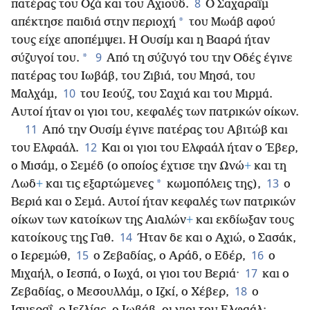
8
πατέρας του Οζά και του Αχιούδ.
Ο Σαχαραΐμ
*
απέκτησε παιδιά στην περιοχή
του Μωάβ αφού
τους είχε αποπέμψει. Η Ουσίμ και η Βααρά ήταν
9
*
σύζυγοί του.
Από τη σύζυγό του την Οδές έγινε
πατέρας του Ιωβάβ, του Ζιβιά, του Μησά, του
10
Μαλχάμ,
του Ιεούζ, του Σαχιά και του Μιρμά.
Αυτοί ήταν οι γιοι του, κεφαλές των πατρικών οίκων.
11
Από την Ουσίμ έγινε πατέρας του Αβιτώβ και
12
του Ελφαάλ.
Και οι γιοι του Ελφαάλ ήταν ο Έβερ,
ο Μισάμ, ο Σεμέδ (ο οποίος έχτισε την Ωνώ
+
και τη
13
*
Λωδ
+
και τις εξαρτώμενες
κωμοπόλεις της),
ο
Βεριά και ο Σεμά. Αυτοί ήταν κεφαλές των πατρικών
οίκων των κατοίκων της Αιαλών
+
και εκδίωξαν τους
14
κατοίκους της Γαθ.
Ήταν δε και ο Αχιώ, ο Σασάκ,
15
16
ο Ιερεμώθ,
ο Ζεβαδίας, ο Αράδ, ο Εδέρ,
ο
17
Μιχαήλ, ο Ιεσπά, ο Ιωχά, οι γιοι του Βεριά·
και ο
18
Ζεβαδίας, ο Μεσουλλάμ, ο Ιζκί, ο Χέβερ,
ο