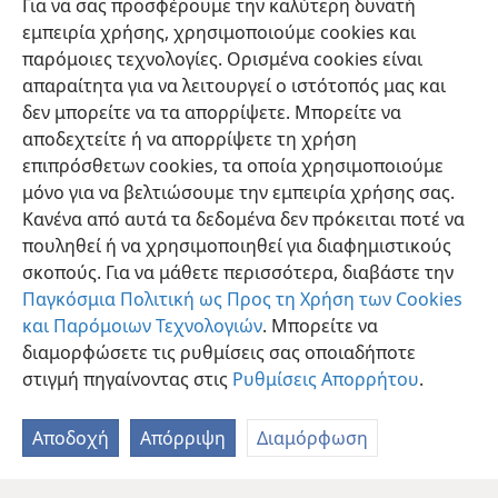
Για να σας προσφέρουμε την καλύτερη δυνατή
40
Ιεούς δεύτερος και ο Ελιφελέτ τρίτος.
Οι γιοι του
εμπειρία χρήσης, χρησιμοποιούμε cookies και
*
Ουλάμ ήταν κραταιοί πολεμιστές που χειρίζονταν
παρόμοιες τεχνολογίες. Ορισμένα cookies είναι
το τόξο και είχαν πολλούς γιους και εγγονούς, 150
απαραίτητα για να λειτουργεί ο ιστότοπός μας και
τον αριθμό. Όλοι αυτοί ήταν απόγονοι του Βενιαμίν.
δεν μπορείτε να τα απορρίψετε. Μπορείτε να
αποδεχτείτε ή να απορρίψετε τη χρήση
επιπρόσθετων cookies, τα οποία χρησιμοποιούμε
μόνο για να βελτιώσουμε την εμπειρία χρήσης σας.
Κανένα από αυτά τα δεδομένα δεν πρόκειται ποτέ να
Ελληνική
Κοινή Χρήση
Προτιμήσεις
πουληθεί ή να χρησιμοποιηθεί για διαφημιστικούς
Copyright
© 2026 Watch Tower Bible and Tract Society of Pennsylvania
σκοπούς. Για να μάθετε περισσότερα, διαβάστε την
Όροι Χρήσης
Πολιτική Απορρήτου
Ρυθμίσεις Απορρήτου
Σύνδεση
JW.ORG
Παγκόσμια Πολιτική ως Προς τη Χρήση των Cookies
και Παρόμοιων Τεχνολογιών
. Μπορείτε να
διαμορφώσετε τις ρυθμίσεις σας οποιαδήποτε
στιγμή πηγαίνοντας στις
Ρυθμίσεις Απορρήτου
.
Αποδοχή
Απόρριψη
Διαμόρφωση