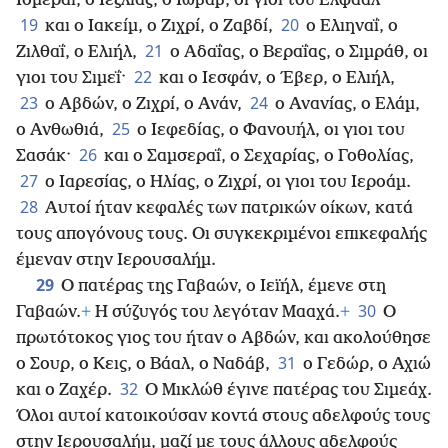
Ισμεραΐ, ο Ιεζλίας, ο Ιωβάβ, οι γιοι του Ελφαάλ·
19
20
και ο Ιακείμ, ο Ζιχρί, ο Ζαβδί,
ο Ελιηναΐ, ο
21
Ζιλθαΐ, ο Ελιήλ,
ο Αδαΐας, ο Βεραΐας, ο Σιμράθ, οι
22
γιοι του Σιμεΐ·
και ο Ιεσφάν, ο Έβερ, ο Ελιήλ,
23
24
ο Αβδών, ο Ζιχρί, ο Ανάν,
ο Ανανίας, ο Ελάμ,
25
ο Ανθωθιά,
ο Ιεφεδίας, ο Φανουήλ, οι γιοι του
26
Σασάκ·
και ο Σαμσεραΐ, ο Σεχαρίας, ο Γοθολίας,
27
ο Ιαρεσίας, ο Ηλίας, ο Ζιχρί, οι γιοι του Ιεροάμ.
28
Αυτοί ήταν κεφαλές των πατρικών οίκων, κατά
τους απογόνους τους. Οι συγκεκριμένοι επικεφαλής
έμεναν στην Ιερουσαλήμ.
29
Ο πατέρας της Γαβαών, ο Ιεϊήλ, έμενε στη
30
Γαβαών.
+
Η σύζυγός του λεγόταν Μααχά.
+
Ο
πρωτότοκος γιος του ήταν ο Αβδών, και ακολούθησε
31
ο Σουρ, ο Κεις, ο Βάαλ, ο Ναδάβ,
ο Γεδώρ, ο Αχιώ
32
και ο Ζαχέρ.
Ο Μικλώθ έγινε πατέρας του Σιμεάχ.
Όλοι αυτοί κατοικούσαν κοντά στους αδελφούς τους
στην Ιερουσαλήμ, μαζί με τους άλλους αδελφούς