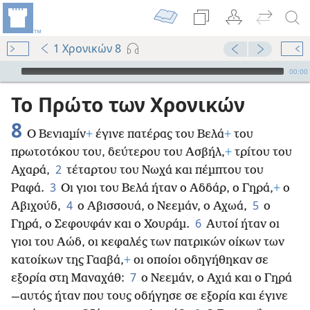
1 Χρονικών 8
Audio Player
00:00
Το Πρώτο των Χρονικών
8
Ο Βενιαμίν
+
έγινε πατέρας του Βελά
+
του
πρωτοτόκου του, δεύτερου του Ασβήλ,
+
τρίτου του
2
Αχαρά,
τέταρτου του Νωχά και πέμπτου του
3
Ραφά.
Οι γιοι του Βελά ήταν ο Αδδάρ, ο Γηρά,
+
ο
4
5
Αβιχούδ,
ο Αβισσουά, ο Νεεμάν, ο Αχωά,
ο
6
Γηρά, ο Σεφουφάν και ο Χουράμ.
Αυτοί ήταν οι
γιοι του Αώδ, οι κεφαλές των πατρικών οίκων των
κατοίκων της Γααβά,
+
οι οποίοι οδηγήθηκαν σε
7
εξορία στη Μαναχάθ:
ο Νεεμάν, ο Αχιά και ο Γηρά
—αυτός ήταν που τους οδήγησε σε εξορία και έγινε