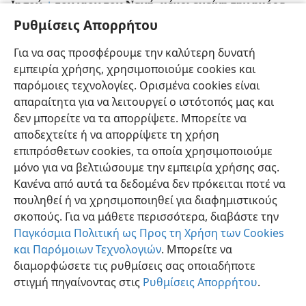
Ιησού,
+
του γιου του Ναυή, μέχρι εκείνη την ημέρα,
18
Ρυθμίσεις Απορρήτου
και έτσι η χαρά τους ήταν πολύ μεγάλη.
+
Και
κάθε ημέρα γινόταν ανάγνωση του βιβλίου του
Για να σας προσφέρουμε την καλύτερη δυνατή
Νόμου του αληθινού Θεού,
+
από την πρώτη ημέρα
εμπειρία χρήσης, χρησιμοποιούμε cookies και
μέχρι την τελευταία. Και τέλεσαν τη γιορτή επί εφτά
παρόμοιες τεχνολογίες. Ορισμένα cookies είναι
ημέρες, ενώ την όγδοη ημέρα έγινε επίσημη σύναξη,
απαραίτητα για να λειτουργεί ο ιστότοπός μας και
όπως όριζε ο Νόμος.
+
δεν μπορείτε να τα απορρίψετε. Μπορείτε να
αποδεχτείτε ή να απορρίψετε τη χρήση
επιπρόσθετων cookies, τα οποία χρησιμοποιούμε
μόνο για να βελτιώσουμε την εμπειρία χρήσης σας.
Κανένα από αυτά τα δεδομένα δεν πρόκειται ποτέ να
Ελληνική
Κοινή Χρήση
Προτιμήσεις
πουληθεί ή να χρησιμοποιηθεί για διαφημιστικούς
Copyright
© 2026 Watch Tower Bible and Tract Society of Pennsylvania
σκοπούς. Για να μάθετε περισσότερα, διαβάστε την
Όροι Χρήσης
Πολιτική Απορρήτου
Ρυθμίσεις Απορρήτου
Σύνδεση
JW.ORG
Παγκόσμια Πολιτική ως Προς τη Χρήση των Cookies
και Παρόμοιων Τεχνολογιών
. Μπορείτε να
διαμορφώσετε τις ρυθμίσεις σας οποιαδήποτε
στιγμή πηγαίνοντας στις
Ρυθμίσεις Απορρήτου
.