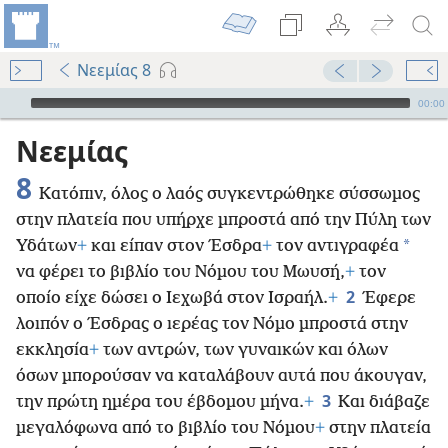
Νεεμίας 8
Audio Player
00:00
Νεεμίας
8
Κατόπιν, όλος ο λαός συγκεντρώθηκε σύσσωμος
στην πλατεία που υπήρχε μπροστά από την Πύλη των
*
Υδάτων
+
και είπαν στον Έσδρα
+
τον αντιγραφέα
να φέρει το βιβλίο του Νόμου του Μωυσή,
+
τον
2
οποίο είχε δώσει ο Ιεχωβά στον Ισραήλ.
+
Έφερε
λοιπόν ο Έσδρας ο ιερέας τον Νόμο μπροστά στην
εκκλησία
+
των αντρών, των γυναικών και όλων
όσων μπορούσαν να καταλάβουν αυτά που άκουγαν,
3
την πρώτη ημέρα του έβδομου μήνα.
+
Και διάβαζε
μεγαλόφωνα από το βιβλίο του Νόμου
+
στην πλατεία