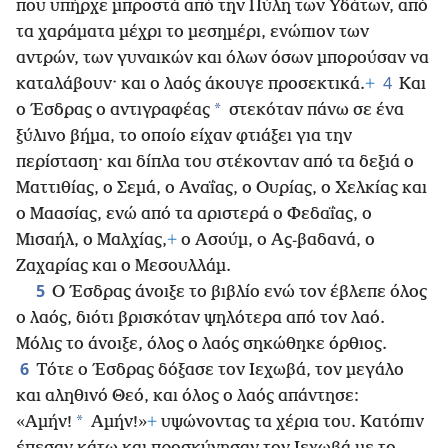
που υπήρχε μπροστά από την Πύλη των Υδάτων, από
τα χαράματα μέχρι το μεσημέρι, ενώπιον των
αντρών, των γυναικών και όλων όσων μπορούσαν να
4
καταλάβουν· και ο λαός άκουγε προσεκτικά.
+
Και
*
ο Έσδρας ο αντιγραφέας
στεκόταν πάνω σε ένα
ξύλινο βήμα, το οποίο είχαν φτιάξει για την
περίσταση· και δίπλα του στέκονταν από τα δεξιά ο
Ματτιθίας, ο Σεμά, ο Αναΐας, ο Ουρίας, ο Χελκίας και
ο Μαασίας, ενώ από τα αριστερά ο Φεδαΐας, ο
Μισαήλ, ο Μαλχίας,
+
ο Ασούμ, ο Ας-βαδανά, ο
Ζαχαρίας και ο Μεσουλλάμ.
5
Ο Έσδρας άνοιξε το βιβλίο ενώ τον έβλεπε όλος
ο λαός, διότι βρισκόταν ψηλότερα από τον λαό.
Μόλις το άνοιξε, όλος ο λαός σηκώθηκε όρθιος.
6
Τότε ο Έσδρας δόξασε τον Ιεχωβά, τον μεγάλο
και αληθινό Θεό, και όλος ο λαός απάντησε:
*
«Αμήν!
Αμήν!»
+
υψώνοντας τα χέρια του. Κατόπιν