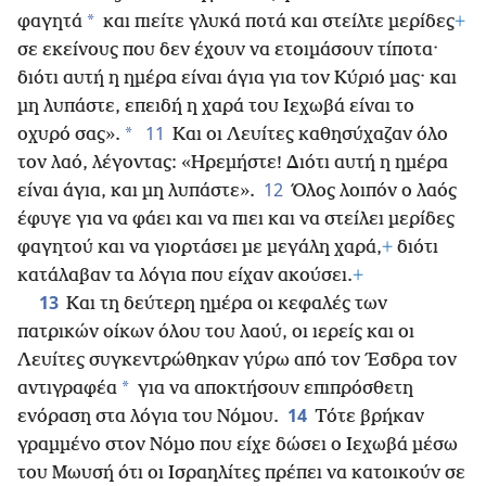
*
φαγητά
και πιείτε γλυκά ποτά και στείλτε μερίδες
+
σε εκείνους που δεν έχουν να ετοιμάσουν τίποτα·
διότι αυτή η ημέρα είναι άγια για τον Κύριό μας· και
μη λυπάστε, επειδή η χαρά του Ιεχωβά είναι το
11
*
οχυρό σας».
Και οι Λευίτες καθησύχαζαν όλο
τον λαό, λέγοντας: «Ηρεμήστε! Διότι αυτή η ημέρα
12
είναι άγια, και μη λυπάστε».
Όλος λοιπόν ο λαός
έφυγε για να φάει και να πιει και να στείλει μερίδες
φαγητού και να γιορτάσει με μεγάλη χαρά,
+
διότι
κατάλαβαν τα λόγια που είχαν ακούσει.
+
13
Και τη δεύτερη ημέρα οι κεφαλές των
πατρικών οίκων όλου του λαού, οι ιερείς και οι
Λευίτες συγκεντρώθηκαν γύρω από τον Έσδρα τον
*
αντιγραφέα
για να αποκτήσουν επιπρόσθετη
14
ενόραση στα λόγια του Νόμου.
Τότε βρήκαν
γραμμένο στον Νόμο που είχε δώσει ο Ιεχωβά μέσω
του Μωυσή ότι οι Ισραηλίτες πρέπει να κατοικούν σε