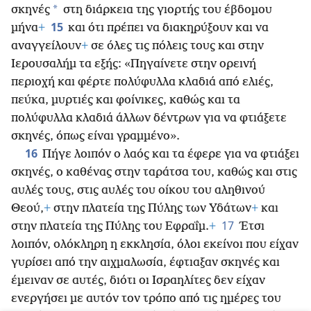
*
σκηνές
στη διάρκεια της γιορτής του έβδομου
15
μήνα
+
και ότι πρέπει να διακηρύξουν και να
αναγγείλουν
+
σε όλες τις πόλεις τους και στην
Ιερουσαλήμ τα εξής: «Πηγαίνετε στην ορεινή
περιοχή και φέρτε πολύφυλλα κλαδιά από ελιές,
πεύκα, μυρτιές και φοίνικες, καθώς και τα
πολύφυλλα κλαδιά άλλων δέντρων για να φτιάξετε
σκηνές, όπως είναι γραμμένο».
16
Πήγε λοιπόν ο λαός και τα έφερε για να φτιάξει
σκηνές, ο καθένας στην ταράτσα του, καθώς και στις
αυλές τους, στις αυλές του οίκου του αληθινού
Θεού,
+
στην πλατεία της Πύλης των Υδάτων
+
και
17
στην πλατεία της Πύλης του Εφραΐμ.
+
Έτσι
λοιπόν, ολόκληρη η εκκλησία, όλοι εκείνοι που είχαν
γυρίσει από την αιχμαλωσία, έφτιαξαν σκηνές και
έμειναν σε αυτές, διότι οι Ισραηλίτες δεν είχαν
ενεργήσει με αυτόν τον τρόπο από τις ημέρες του