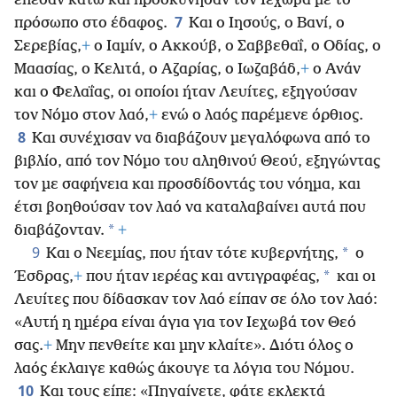
έπεσαν κάτω και προσκύνησαν τον Ιεχωβά με το
7
πρόσωπο στο έδαφος.
Και ο Ιησούς, ο Βανί, ο
Σερεβίας,
+
ο Ιαμίν, ο Ακκούβ, ο Σαββεθαΐ, ο Οδίας, ο
Μαασίας, ο Κελιτά, ο Αζαρίας, ο Ιωζαβάδ,
+
ο Ανάν
και ο Φελαΐας, οι οποίοι ήταν Λευίτες, εξηγούσαν
τον Νόμο στον λαό,
+
ενώ ο λαός παρέμενε όρθιος.
8
Και συνέχισαν να διαβάζουν μεγαλόφωνα από το
βιβλίο, από τον Νόμο του αληθινού Θεού, εξηγώντας
τον με σαφήνεια και προσδίδοντάς του νόημα, και
έτσι βοηθούσαν τον λαό να καταλαβαίνει αυτά που
*
διαβάζονταν.
+
9
*
Και ο Νεεμίας, που ήταν τότε κυβερνήτης,
ο
*
Έσδρας,
+
που ήταν ιερέας και αντιγραφέας,
και οι
Λευίτες που δίδασκαν τον λαό είπαν σε όλο τον λαό:
«Αυτή η ημέρα είναι άγια για τον Ιεχωβά τον Θεό
σας.
+
Μην πενθείτε και μην κλαίτε». Διότι όλος ο
λαός έκλαιγε καθώς άκουγε τα λόγια του Νόμου.
10
Και τους είπε: «Πηγαίνετε, φάτε εκλεκτά