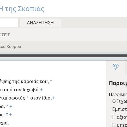
 της Σκοπιάς
ΙΣΕΙΣ
έου Κόσμου
*
ψεις της καρδιάς του,
Παροι
αι από τον Ιεχωβά.
+
Π
ΑΡΟΙΜΙΕ
*
νται σωστές
στον ίδιο,
+
Ο Ιεχω
*
ρα.
+
Εμπιστ
*
ις,
+
Η αξιό
χία.
Η υπερ