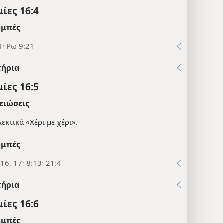
ίες 16:4
μπές
4· Ρω 9:21
τήρια
ίες 16:5
ειώσεις
εκτικά «Χέρι με χέρι».
μπές
16, 17· 8:13· 21:4
τήρια
ίες 16:6
μπές