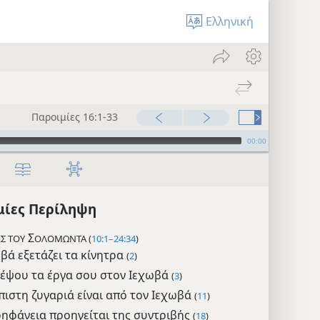
Ελληνική
Παροιμίες 16:1-33
00:00
μίες Περίληψη
Σ
Σ ΤΟΥ
ΟΛΟΜΩΝΤΑ (
10:1–24:34
)
βά εξετάζει τα κίνητρα
(
2
)
έψου τα έργα σου στον Ιεχωβά
(
3
)
πιστη ζυγαριά είναι από τον Ιεχωβά
(
11
)
ηφάνεια προηγείται της συντριβής
(
18
)