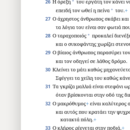
26
*
Η όρεξη
του εργάτη τον κάνει ν
*
επειδή τον ωθεί η πείνα
του.
+
27
Ο άχρηστος άνθρωπος σκάβει και 
τα λόγια του είναι σαν φωτιά πο
28
*
Ο ταραχοποιός
προκαλεί διενέξε
και ο συκοφάντης χωρίζει στενο
29
Ο βίαιος άνθρωπος παρασύρει τον
και τον οδηγεί σε λάθος δρόμο.
30
Κλείνει το μάτι καθώς μηχανεύετ
Σφίγγει τα χείλη του καθώς κάνε
31
Τα γκρίζα μαλλιά είναι στεφάνι ω
όταν βρίσκονται στην οδό της δ
32
Ο μακρόθυμος
+
είναι καλύτερος α
και αυτός που κρατάει την ψυχρ
κατακτά πόλη.
+
33
Ο κλήρος ρίχνεται στην ποδιά,
+