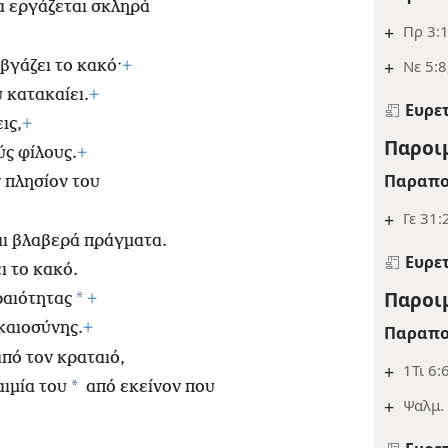
α εργάζεται σκληρά
+
Πρ 3:
+
Νε 5:8
βγάζει το κακό·
+
υ κατακαίει.
+
Ευρε
ις,
+
Παροιμ
ύς φίλους.
+
Παραπο
 πλησίον του
+
Γε 31:
αι βλαβερά πράγματα.
Ευρε
ι το κακό.
Παροιμ
*
ραιότητας
+
ικαιοσύνης.
+
Παραπο
πό τον κραταιό,
+
1Τι 6:
*
αιμία του
από εκείνον που
+
Ψαλμ. 