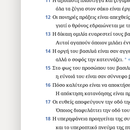
11
Η αξιόπιστη πλάστιγγα και ζυγαρι
όλα τα ζύγια στον σάκο είναι έργ
12
Οι πονηρές πράξεις είναι απεχθείς
γιατί ο θρόνος εδραιώνεται με τ
13
Η δίκαιη ομιλία ευαρεστεί τους βα
Αυτοί αγαπούν όποιον μιλάει έντ
14
Η οργή του βασιλιά είναι σαν αγ
*
αλλά ο σοφός την κατευνάζει.
15
Στο φως του προσώπου του βασιλι
η εύνοιά του είναι σαν σύννεφο 
16
Πόσο καλύτερο είναι να αποκτήσε
Η απόκτηση κατανόησης είναι πρ
17
Οι ευθείς αποφεύγουν την οδό τη
Όποιος διαφυλάττει την οδό του
18
Η υπερηφάνεια προηγείται της συ
και το υπεροπτικό πνεύμα της π