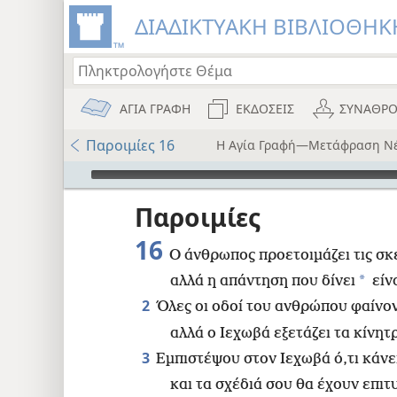
ΔΙΑΔΙΚΤΥΑΚΗ ΒΙΒΛΙΟΘΗΚΗ
ΑΓΙΑ ΓΡΑΦΗ
ΕΚΔΟΣΕΙΣ
ΣΥΝΑΘΡΟ
Παροιμίες 16
Η Αγία Γραφή—Μετάφραση Ν
Audio Player
ου
Παροιμίες
i12)
16
Ο άνθρωπος προετοιμάζει τις σκέ
)
*
αλλά η απάντηση που δίνει
είν
2
Όλες οι οδοί του ανθρώπου φαίνο
8
αλλά ο Ιεχωβά εξετάζει τα κίνητ
16
3
Εμπιστέψου στον Ιεχωβά ό,τι κάνε
και τα σχέδιά σου θα έχουν επιτυ