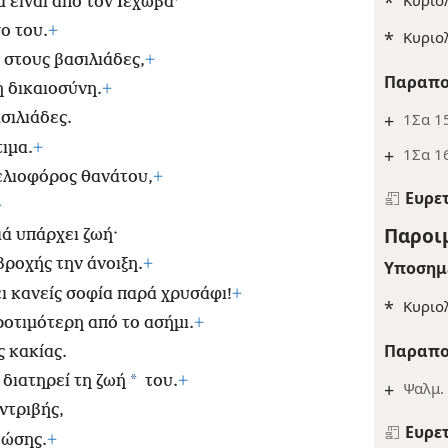
*
ά είναι από τον Ιεχωβά·
ο του.
+
*
Κυριο
 στους βασιλιάδες,
+
Παραπο
η δικαιοσύνη.
+
+
1Σα 15
σιλιάδες.
ιμα.
+
+
1Σα 16
γελιοφόρος θανάτου,
+
Ευρε
+
Παροιμ
ά υπάρχει ζωή·
βροχής την άνοιξη.
+
Υποσημ
ι κανείς σοφία παρά χρυσάφι!
+
*
Κυριο
οτιμότερη από το ασήμι.
+
Παραπο
ς κακίας.
*
 διατηρεί τη ζωή
του.
+
+
Ψαλμ. 
ντριβής,
Ευρε
τώσης.
+