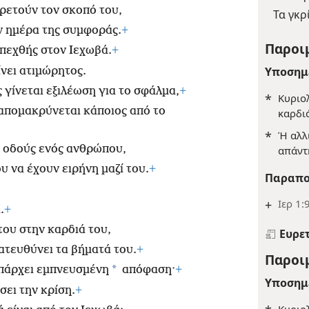
ρετούν τον σκοπό του,
Τα γκρ
ν ημέρα της συμφοράς.
+
Παροιμ
απεχθής στον Ιεχωβά.
+
Υποσημ
ίνει ατιμώρητος.
 γίνεται εξιλέωση για το σφάλμα,
+
*
Κυριο
 απομακρύνεται κάποιος από το
καρδι
*
Ή αλλ
ς οδούς ενός ανθρώπου,
απάντ
υ να έχουν ειρήνη μαζί του.
+
Παραπο
+
Ιερ 1:
.
+
του στην καρδιά του,
Ευρε
ατευθύνει τα βήματά του.
+
Παροιμ
*
υπάρχει εμπνευσμένη
απόφαση·
+
Υποσημ
σει την κρίση.
+
Κυριολ