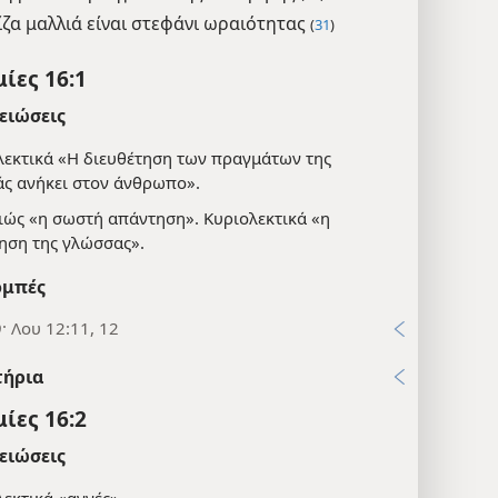
ίζα μαλλιά είναι στεφάνι ωραιότητας
(
31
)
ίες 16:1
ειώσεις
λεκτικά «Η διευθέτηση των πραγμάτων της
άς ανήκει στον άνθρωπο».
ιώς «η σωστή απάντηση». Κυριολεκτικά «η
ηση της γλώσσας».
μπές
9· Λου 12:11, 12
τήρια
ίες 16:2
ειώσεις
εκτικά «αγνές».