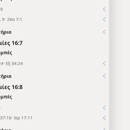
19
, 9· 2Κο 7:1
τήρια
ίες 16:7
μπές
24· Εξ 34:24
τήρια
ίες 16:8
μπές
6
37:16· Ιερ 17:11