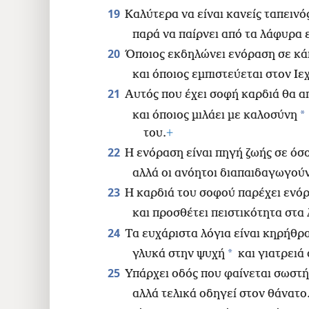
19
Καλύτερα να είναι κανείς ταπειν
παρά να παίρνει από τα λάφυρα 
20
Όποιος εκδηλώνει ενόραση σε κάπ
και όποιος εμπιστεύεται στον Ιε
21
Αυτός που έχει σοφή καρδιά θα α
*
και όποιος μιλάει με καλοσύνη
του.
+
22
Η ενόραση είναι πηγή ζωής σε όσο
αλλά οι ανόητοι διαπαιδαγωγούντ
23
Η καρδιά του σοφού παρέχει ενό
και προσθέτει πειστικότητα στα 
24
Τα ευχάριστα λόγια είναι κηρήθρα
*
γλυκά στην ψυχή
και γιατρειά
25
Υπάρχει οδός που φαίνεται σωστ
αλλά τελικά οδηγεί στον θάνατο