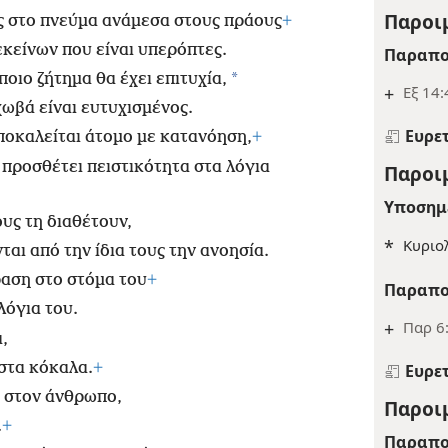
Παροιμ
ός στο πνεύμα ανάμεσα στους πράους
+
εκείνων που είναι υπερόπτες.
Παραπο
*
οιο ζήτημα θα έχει επιτυχία,
+
Εξ 14:
χωβά είναι ευτυχισμένος.
Ευρε
ποκαλείται άτομο με κατανόηση,
+
προσθέτει πειστικότητα στα λόγια
Παροιμ
Υποσημ
υς τη διαθέτουν,
*
Κυριολ
αι από την ίδια τους την ανοησία.
ραση στο στόμα του
+
Παραπο
λόγια του.
+
Παρ 6:
,
 στα κόκαλα.
+
Ευρε
ή στον άνθρωπο,
Παροιμ
.
+
Παραπο