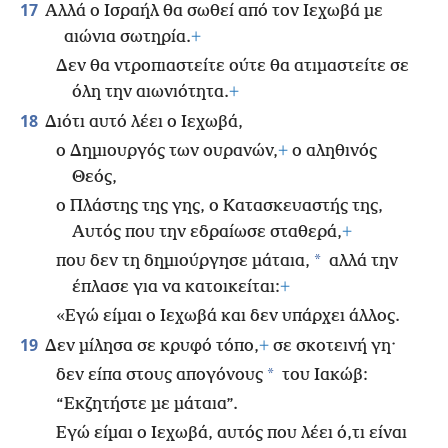
17
Αλλά ο Ισραήλ θα σωθεί από τον Ιεχωβά με
αιώνια σωτηρία.
+
Δεν θα ντροπιαστείτε ούτε θα ατιμαστείτε σε
όλη την αιωνιότητα.
+
18
Διότι αυτό λέει ο Ιεχωβά,
ο Δημιουργός των ουρανών,
+
ο αληθινός
Θεός,
ο Πλάστης της γης, ο Κατασκευαστής της,
Αυτός που την εδραίωσε σταθερά,
+
*
που δεν τη δημιούργησε μάταια,
αλλά την
έπλασε για να κατοικείται:
+
«Εγώ είμαι ο Ιεχωβά και δεν υπάρχει άλλος.
19
Δεν μίλησα σε κρυφό τόπο,
+
σε σκοτεινή γη·
*
δεν είπα στους απογόνους
του Ιακώβ:
“Εκζητήστε με μάταια”.
Εγώ είμαι ο Ιεχωβά, αυτός που λέει ό,τι είναι