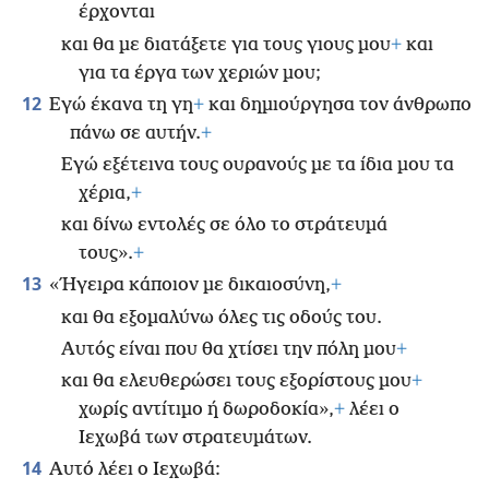
έρχονται
και θα με διατάξετε για τους γιους μου
+
και
για τα έργα των χεριών μου;
12
Εγώ έκανα τη γη
+
και δημιούργησα τον άνθρωπο
πάνω σε αυτήν.
+
Εγώ εξέτεινα τους ουρανούς με τα ίδια μου τα
χέρια,
+
και δίνω εντολές σε όλο το στράτευμά
τους».
+
13
«Ήγειρα κάποιον με δικαιοσύνη,
+
και θα εξομαλύνω όλες τις οδούς του.
Αυτός είναι που θα χτίσει την πόλη μου
+
και θα ελευθερώσει τους εξορίστους μου
+
χωρίς αντίτιμο ή δωροδοκία»,
+
λέει ο
Ιεχωβά των στρατευμάτων.
14
Αυτό λέει ο Ιεχωβά: