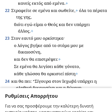
κανείς εκτός από εμένα.
+
22
Στραφείτε σε εμένα και σωθείτε,
+
όλα τα πέρατα
της γης,
διότι εγώ είμαι ο Θεός και δεν υπάρχει
άλλος.
+
23
Στον εαυτό μου ορκίστηκα·
ο λόγος βγήκε από το στόμα μου με
δικαιοσύνη,
και δεν θα επιστρέψει:
+
Σε εμένα θα λυγίσει κάθε γόνατο,
κάθε γλώσσα θα ορκιστεί πίστη
+
24
και θα πει: “Σίγουρα στον Ιεχωβά υπάρχει η
αληθινή δικαιοσύνη και η δύναμη.
Ρυθμίσεις Απορρήτου
Όλοι όσοι εξοργίζονται εναντίον του θα
έρθουν μπροστά του ντροπιασμένοι.
Για να σας προσφέρουμε την καλύτερη δυνατή
25
*
Χάρη στον Ιεχωβά όλοι οι απόγονοι
του Ισραήλ