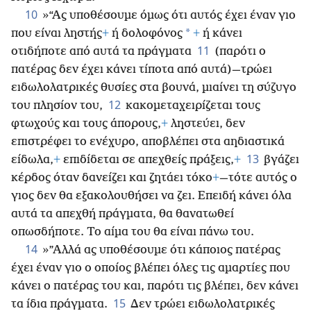
10
»“Ας υποθέσουμε όμως ότι αυτός έχει έναν γιο
*
που είναι
ληστής
+
ή δολοφόνος
+
ή κάνει
11
οτιδήποτε από αυτά τα πράγματα
(παρότι ο
πατέρας δεν έχει κάνει τίποτα από αυτά)—τρώει
ειδωλολατρικές θυσίες στα βουνά, μιαίνει τη σύζυγο
12
του πλησίον του,
κακομεταχειρίζεται τους
φτωχούς και τους άπορους,
+
ληστεύει, δεν
επιστρέφει το ενέχυρο, αποβλέπει στα αηδιαστικά
13
είδωλα,
+
επιδίδεται σε απεχθείς πράξεις,
+
βγάζει
κέρδος όταν δανείζει και ζητάει τόκο
+
—τότε αυτός ο
γιος δεν θα εξακολουθήσει να ζει. Επειδή κάνει όλα
αυτά τα απεχθή πράγματα, θα θανατωθεί
οπωσδήποτε. Το αίμα του θα είναι πάνω του.
14
»”Αλλά ας υποθέσουμε ότι κάποιος πατέρας
έχει έναν γιο ο οποίος βλέπει όλες τις αμαρτίες που
κάνει ο πατέρας του και, παρότι τις βλέπει, δεν κάνει
15
τα ίδια πράγματα.
Δεν τρώει ειδωλολατρικές