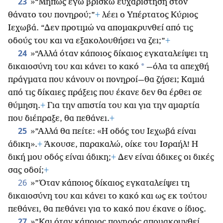
23
»“Μήπως εγώ βρίσκω ευχαρίστηση στον
θάνατο του πονηρού;”
+
λέει ο Υπέρτατος Κύριος
Ιεχωβά. “Δεν προτιμώ να απομακρυνθεί από τις
οδούς του και να εξακολουθήσει να ζει;”
+
24
»“Αλλά όταν κάποιος δίκαιος εγκαταλείψει τη
*
δικαιοσύνη του και κάνει το κακό
—όλα τα απεχθή
πράγματα που κάνουν οι πονηροί—θα ζήσει; Καμιά
από τις δίκαιες πράξεις που έκανε δεν θα έρθει σε
θύμηση.
+
Για την απιστία του και για την αμαρτία
που διέπραξε, θα πεθάνει.
+
25
»”Αλλά θα πείτε: «Η οδός του Ιεχωβά είναι
άδικη».
+
Άκουσε, παρακαλώ, οίκε του Ισραήλ! Η
δική μου οδός είναι άδικη;
+
Δεν είναι άδικες οι δικές
σας οδοί;
+
26
»”Όταν κάποιος δίκαιος εγκαταλείψει τη
δικαιοσύνη του και κάνει το κακό και ως εκ τούτου
πεθάνει, θα πεθάνει για το κακό που έκανε ο ίδιος.
27
»”Και όταν κάποιος πονηρός απομακρυνθεί