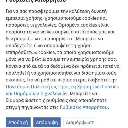
πνεύμα·
+
γιατί να πεθάνετε,
+
οίκε του Ισραήλ;”
Για να σας προσφέρουμε την καλύτερη δυνατή
32
»“Δεν βρίσκω ευχαρίστηση στον θάνατο
εμπειρία χρήσης, χρησιμοποιούμε cookies και
κανενός”,
+
δηλώνει ο Υπέρτατος Κύριος Ιεχωβά.
παρόμοιες τεχνολογίες. Ορισμένα cookies είναι
“Επιστρέψτε, λοιπόν, για να ζήσετε”».
+
απαραίτητα για να λειτουργεί ο ιστότοπός μας και
δεν μπορείτε να τα απορρίψετε. Μπορείτε να
αποδεχτείτε ή να απορρίψετε τη χρήση
επιπρόσθετων cookies, τα οποία χρησιμοποιούμε
Ελληνική
Κοινή Χρήση
Προτιμήσεις
μόνο για να βελτιώσουμε την εμπειρία χρήσης σας.
Κανένα από αυτά τα δεδομένα δεν πρόκειται ποτέ να
Copyright
© 2026 Watch Tower Bible and Tract Society of Pennsylvania
Όροι Χρήσης
Πολιτική Απορρήτου
Ρυθμίσεις Απορρήτου
πουληθεί ή να χρησιμοποιηθεί για διαφημιστικούς
Σύνδεση
JW.ORG
σκοπούς. Για να μάθετε περισσότερα, διαβάστε την
Παγκόσμια Πολιτική ως Προς τη Χρήση των Cookies
και Παρόμοιων Τεχνολογιών
. Μπορείτε να
διαμορφώσετε τις ρυθμίσεις σας οποιαδήποτε
στιγμή πηγαίνοντας στις
Ρυθμίσεις Απορρήτου
.
Αποδοχή
Απόρριψη
Διαμόρφωση