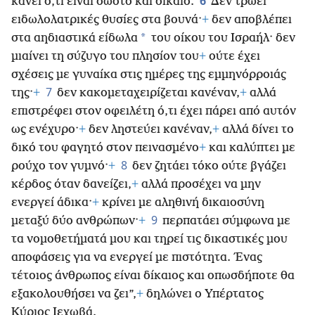
6
κάνει ό,τι είναι σωστό και δίκαιο.
Δεν τρώει
ειδωλολατρικές θυσίες στα βουνά·
+
δεν αποβλέπει
*
στα αηδιαστικά είδωλα
του οίκου του Ισραήλ· δεν
μιαίνει τη σύζυγο του πλησίον του
+
ούτε έχει
σχέσεις με γυναίκα στις ημέρες της εμμηνόρροιάς
7
της·
+
δεν κακομεταχειρίζεται κανέναν,
+
αλλά
επιστρέφει στον οφειλέτη ό,τι έχει πάρει από αυτόν
ως ενέχυρο·
+
δεν ληστεύει κανέναν,
+
αλλά δίνει το
δικό του φαγητό στον πεινασμένο
+
και καλύπτει με
8
ρούχο τον γυμνό·
+
δεν ζητάει τόκο ούτε βγάζει
κέρδος όταν δανείζει,
+
αλλά προσέχει να μην
ενεργεί άδικα·
+
κρίνει με αληθινή δικαιοσύνη
9
μεταξύ δύο ανθρώπων·
+
περπατάει σύμφωνα με
τα νομοθετήματά μου και τηρεί τις δικαστικές μου
αποφάσεις για να ενεργεί με πιστότητα. Ένας
τέτοιος άνθρωπος είναι δίκαιος και οπωσδήποτε θα
εξακολουθήσει να ζει”,
+
δηλώνει ο Υπέρτατος
Κύριος Ιεχωβά.