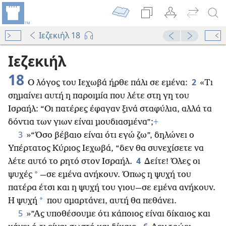
Ιεζεκιήλ 18
Ιεζεκιήλ
18
2
Ο λόγος του Ιεχωβά ήρθε πάλι σε εμένα:
«Τι
σημαίνει αυτή η παροιμία που λέτε στη γη του
Ισραήλ: “Οι πατέρες έφαγαν ξινά σταφύλια, αλλά τα
δόντια των γιων είναι μουδιασμένα”;
+
3
»“Όσο βέβαιο είναι ότι εγώ ζω”, δηλώνει ο
Υπέρτατος Κύριος Ιεχωβά, “δεν θα συνεχίσετε να
4
λέτε αυτό το ρητό στον Ισραήλ.
Δείτε! Όλες οι
*
ψυχές
—σε εμένα ανήκουν. Όπως η ψυχή του
πατέρα έτσι και η ψυχή του γιου—σε εμένα ανήκουν.
*
Η ψυχή
που αμαρτάνει, αυτή θα πεθάνει.
5
»”Ας υποθέσουμε ότι κάποιος είναι δίκαιος και