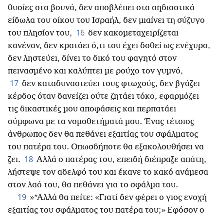
θυσίες στα βουνά, δεν αποβλέπει στα αηδιαστικά
είδωλα του οίκου του Ισραήλ, δεν μιαίνει τη σύζυγο
16
του πλησίον του,
δεν κακομεταχειρίζεται
κανέναν, δεν κρατάει ό,τι του έχει δοθεί ως ενέχυρο,
δεν ληστεύει, δίνει το δικό του φαγητό στον
πεινασμένο και καλύπτει με ρούχο τον γυμνό,
17
δεν καταδυναστεύει τους φτωχούς, δεν βγάζει
κέρδος όταν δανείζει ούτε ζητάει τόκο, εφαρμόζει
τις δικαστικές μου αποφάσεις και περπατάει
σύμφωνα με τα νομοθετήματά μου. Ένας τέτοιος
άνθρωπος δεν θα πεθάνει εξαιτίας του σφάλματος
του πατέρα του. Οπωσδήποτε θα εξακολουθήσει να
18
ζει.
Αλλά ο πατέρας του, επειδή διέπραξε απάτη,
λήστεψε τον αδελφό του και έκανε το κακό ανάμεσα
στον λαό του, θα πεθάνει για το σφάλμα του.
19
»”Αλλά θα πείτε: «Γιατί δεν φέρει ο γιος ενοχή
εξαιτίας του σφάλματος του πατέρα του;» Εφόσον ο