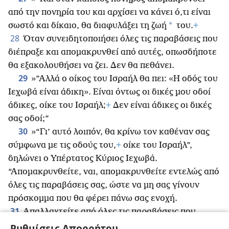
από την πονηρία του και αρχίσει να κάνει ό,τι είναι
*
σωστό και δίκαιο, θα διαφυλάξει τη ζωή
του.
+
28
Όταν συνειδητοποιήσει όλες τις παραβάσεις που
διέπραξε και απομακρυνθεί από αυτές, οπωσδήποτε
θα εξακολουθήσει να ζει. Δεν θα πεθάνει.
29
»”Αλλά ο οίκος του Ισραήλ θα πει: «Η οδός του
Ιεχωβά είναι άδικη». Είναι όντως οι δικές μου οδοί
άδικες, οίκε του Ισραήλ;
+
Δεν είναι άδικες οι δικές
σας οδοί;”
30
»“Γι’ αυτό λοιπόν, θα κρίνω τον καθέναν σας
σύμφωνα με τις οδούς του,
+
οίκε του Ισραήλ”,
δηλώνει ο Υπέρτατος Κύριος Ιεχωβά.
“Απομακρυνθείτε, ναι, απομακρυνθείτε εντελώς από
όλες τις παραβάσεις σας, ώστε να μη σας γίνουν
πρόσκομμα που θα φέρει πάνω σας ενοχή.
31
Απαλλαχτείτε από όλες τις παραβάσεις που
*
διαπράξατε
+
και αποκτήστε
νέα καρδιά και νέο
Ρυθμίσεις Απορρήτου