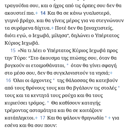
τραγούδια σου, και ο ήχος από τις άρπες σου δεν θα
14
ακουστεί πια.
+
Και θα σε κάνω γυαλιστερό,
γυμνό βράχο, και θα γίνεις μέρος για να στεγνώνουν
τα συρόμενα δίχτυα.
+
Ποτέ δεν θα ξαναχτιστείς,
διότι εγώ, ο Ιεχωβά, μίλησα”, δηλώνει ο Υπέρτατος
Κύριος Ιεχωβά.
15
»Να τι λέει ο Υπέρτατος Κύριος Ιεχωβά προς
την Τύρο: “Στο άκουσμα της πτώσης σου, όταν θα
*
βογκούν οι ετοιμοθάνατοι,
όταν θα γίνει σφαγή
στο μέσο σου, δεν θα συγκλονιστούν τα νησιά;
+
16
*
Όλοι οι άρχοντες
της θάλασσας θα κατεβούν
*
από τους θρόνους τους και θα βγάλουν τις στολές
τους και τα κεντητά τους ρούχα και θα τους
*
κυριεύσει τρόμος.
Θα καθίσουν καταγής
τρέμοντας ασταμάτητα και θα σε κοιτάζουν
17
*
κατάπληκτοι.
+
Και θα ψάλουν θρηνωδία
+
για
εσένα και θα σου πουν: