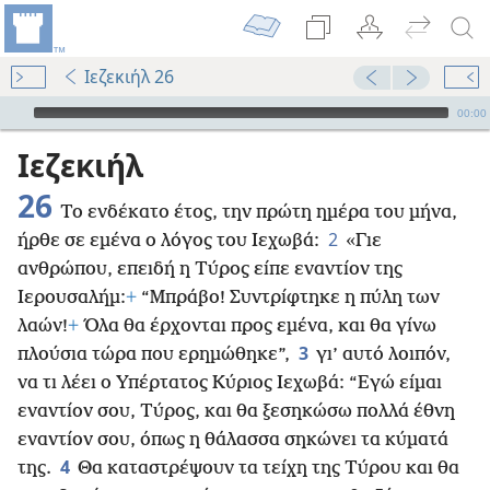
Ιεζεκιήλ 26
Audio Player
00:00
Ιεζεκιήλ
26
Το ενδέκατο έτος, την πρώτη ημέρα του μήνα,
2
ήρθε σε εμένα ο λόγος του Ιεχωβά:
«Γιε
ανθρώπου, επειδή η Τύρος
είπε εναντίον της
Ιερουσαλήμ:
+
“Μπράβο! Συντρίφτηκε η πύλη των
λαών!
+
Όλα θα έρχονται προς εμένα, και θα γίνω
3
πλούσια τώρα που ερημώθηκε”,
γι’ αυτό λοιπόν,
να τι λέει ο Υπέρτατος Κύριος Ιεχωβά: “Εγώ είμαι
εναντίον σου, Τύρος, και θα ξεσηκώσω πολλά έθνη
εναντίον σου, όπως η θάλασσα σηκώνει τα κύματά
4
της.
Θα καταστρέψουν τα τείχη της Τύρου και θα