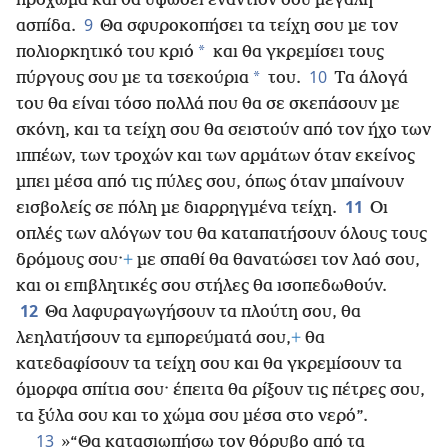
πρόχωμα και θα υψώσει εναντίον σου μεγάλη
9
ασπίδα.
Θα σφυροκοπήσει τα τείχη σου με τον
*
πολιορκητικό του κριό
και θα γκρεμίσει τους
10
*
πύργους σου με τα τσεκούρια
του.
Τα άλογά
του θα είναι τόσο πολλά που θα σε σκεπάσουν με
σκόνη, και τα τείχη σου θα σειστούν από τον ήχο των
ιππέων, των τροχών και των αρμάτων όταν εκείνος
μπει μέσα από τις πύλες σου, όπως όταν μπαίνουν
11
εισβολείς σε πόλη με διαρρηγμένα τείχη.
Οι
οπλές των αλόγων του θα καταπατήσουν όλους τους
δρόμους σου·
+
με σπαθί θα θανατώσει τον λαό σου,
και οι επιβλητικές σου στήλες θα ισοπεδωθούν.
12
Θα λαφυραγωγήσουν τα πλούτη σου, θα
λεηλατήσουν τα εμπορεύματά σου,
+
θα
κατεδαφίσουν τα τείχη σου και θα γκρεμίσουν τα
όμορφα σπίτια σου· έπειτα θα ρίξουν τις πέτρες σου,
τα ξύλα σου και το χώμα σου μέσα στο νερό”.
13
»“Θα κατασιωπήσω τον θόρυβο από τα