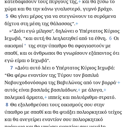
κατεδαφίσουν τους πύργους της,
+
και θα ξύσω το
χώμα και θα την κάνω γυαλιστερό, γυμνό βράχο.
5
Θα γίνει μέρος για να στεγνώνουν τα συρόμενα
δίχτυα στη μέση της θάλασσας”.
+
»“Διότι εγώ μίλησα”, δηλώνει ο Υπέρτατος Κύριος
6
Ιεχωβά, “και αυτή θα λεηλατηθεί από τα έθνη.
Οι
*
οικισμοί
της στην ύπαιθρο θα σφαγιαστούν με
σπαθί, και οι άνθρωποι θα γνωρίσουν εξάπαντος ότι
εγώ είμαι ο Ιεχωβά”.
7
»Διότι αυτό λέει ο Υπέρτατος Κύριος Ιεχωβά:
“Θα φέρω εναντίον της Τύρου τον βασιλιά
Ναβουχοδονόσορα της Βαβυλώνας από τον βορρά·
+
αυτός είναι βασιλιάς βασιλιάδων,
+
με άλογα,
+
πολεμικά άρματα,
+
ιππείς και πολυάριθμο στρατό.
8
Θα εξολοθρεύσει τους οικισμούς σου στην
ύπαιθρο με σπαθί και θα φτιάξει πολιορκητικό τείχος
και θα ανεγείρει εναντίον σου πολιορκητικό