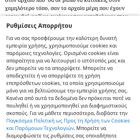
στον αρχαίο λαό· θα σε βάλω να κατοικείς στον
χαμηλότερο τόπο, σαν τα αρχαία μέρη που έχουν
ερημωθεί, μαζί με εκείνους που κατεβαίνουν στον
Ρυθμίσεις Απορρήτου
λάκκο,
+
ώστε να μην κατοικείσαι. Έπειτα θα
*
δοξάσω
τη γη των ζωντανών.
Για να σας προσφέρουμε την καλύτερη δυνατή
21
»”Θα φέρω πάνω σου ξαφνικό τρόμο, και δεν
εμπειρία χρήσης, χρησιμοποιούμε cookies και
θα υπάρχεις πια.
+
Θα σε αναζητήσουν αλλά δεν θα
παρόμοιες τεχνολογίες. Ορισμένα cookies είναι
σε βρουν ποτέ ξανά”, δηλώνει ο Υπέρτατος Κύριος
απαραίτητα για να λειτουργεί ο ιστότοπός μας και
Ιεχωβά».
δεν μπορείτε να τα απορρίψετε. Μπορείτε να
αποδεχτείτε ή να απορρίψετε τη χρήση
επιπρόσθετων cookies, τα οποία χρησιμοποιούμε
μόνο για να βελτιώσουμε την εμπειρία χρήσης σας.
Κανένα από αυτά τα δεδομένα δεν πρόκειται ποτέ να
Ελληνική
Κοινή Χρήση
Προτιμήσεις
πουληθεί ή να χρησιμοποιηθεί για διαφημιστικούς
Copyright
© 2026 Watch Tower Bible and Tract Society of Pennsylvania
σκοπούς. Για να μάθετε περισσότερα, διαβάστε την
Όροι Χρήσης
Πολιτική Απορρήτου
Ρυθμίσεις Απορρήτου
Σύνδεση
JW.ORG
Παγκόσμια Πολιτική ως Προς τη Χρήση των Cookies
και Παρόμοιων Τεχνολογιών
. Μπορείτε να
διαμορφώσετε τις ρυθμίσεις σας οποιαδήποτε