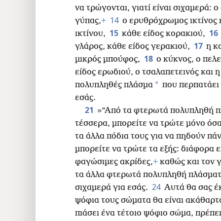
να τρώγονται, γιατί είναι σιχαμερά: ο
14
γύπας,
+
ο ερυθρόχρωμος ικτίνος 
15
16
ικτίνου,
κάθε είδος κορακιού,
17
γλάρος, κάθε είδος γερακιού,
η κ
18
μικρός μπούφος,
ο κύκνος, ο πελ
είδος ερωδιού, ο τσαλαπετεινός και 
*
πολυπληθές πλάσμα
που περπατάει 
εσάς.
21
»”Από τα φτερωτά πολυπληθή πλ
τέσσερα, μπορείτε να τρώτε μόνο όσ
τα άλλα πόδια τους για να πηδούν πά
μπορείτε να τρώτε τα εξής: διάφορα 
φαγώσιμες
ακρίδες,
+
καθώς και τον γ
τα άλλα φτερωτά πολυπληθή πλάσματα
24
σιχαμερά για εσάς.
Αυτά θα σας έ
ψόφια τους σώματα θα είναι ακάθαρτο
πιάσει ένα τέτοιο ψόφιο σώμα, πρέπει