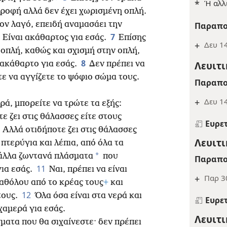
*
Ή αλλ
ροφή αλλά δεν έχει χωρισμένη οπλή.
ον λαγό, επειδή αναμασάει την
Παραπο
7
 Είναι ακάθαρτος για εσάς.
Επίσης
+
Δευ 14
οπλή, καθώς και σχισμή στην οπλή,
8
Λευιτι
 ακάθαρτο για εσάς.
Δεν πρέπει να
ε να αγγίζετε το ψόφιο σώμα τους.
Παραπο
+
Δευ 14
ρά, μπορείτε να τρώτε τα εξής:
τε ζει στις θάλασσες είτε στους
Ευρε
0
Αλλά οτιδήποτε ζει στις θάλασσες
Λευιτι
 πτερύγια και λέπια, από όλα τα
*
 άλλα ζωντανά πλάσματα
που
Παραπο
11
για εσάς.
Ναι, πρέπει να είναι
+
Παρ 3
καθόλου από το κρέας τους
+
και
12
τους.
Όλα όσα είναι στα νερά και
Ευρε
ιχαμερά για εσάς.
Λευιτι
ματα που θα σιχαίνεστε· δεν πρέπει