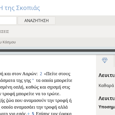
 της Σκοπιάς
ΙΣΕΙΣ
υ Κόσμου
2
σή και στον Ααρών:
«Πείτε στους
Λευιτ
*
λάσματα της γης
τα οποία μπορείτε
Καθαρά 
σμένη οπλή, καθώς και σχισμή στις
ν τροφή μπορείτε να το τρώτε.
Λευιτι
εξής ζώα που αναμασούν την τροφή ή
Υποσημ
η οποία αναμασάει την τροφή αλλά
5
ρτη για εσάς.
+
Επίσης τον ύρακα