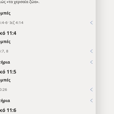
ιώς «τα χερσαία ζώα».
μπές
:4-6· Ιεζ 4:14
κό 11:4
μπές
:7, 8
τήρια
κό 11:5
μπές
0:26
τήρια
κό 11:6