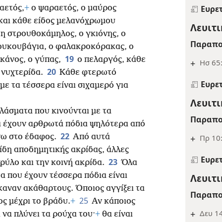
 αετός,
+
ο ψαραετός, ο μαύρος
Ευρε
και κάθε είδος μελανόχρωμου
Λευιτι
η στρουθοκάμηλος, ο γκιόνης, ο
Παραπο
ουκουβάγια, ο φαλακροκόρακας, ο
19
εκάνος, ο γύπας,
ο πελαργός, κάθε
+
Ησ 65:
20
η νυχτερίδα.
Κάθε φτερωτό
Ευρε
με τα τέσσερα είναι σιχαμερό για
Λευιτι
άσματα που κινούνται με τα
Παραπο
α έχουν αρθρωτά πόδια ψηλότερα από
22
νω στο έδαφος.
Από αυτά
+
Πρ 10
είδη αποδημητικής ακρίδας, άλλες
Ευρε
23
ρύλο και την κοινή ακρίδα.
Όλα
 που έχουν τέσσερα πόδια είναι
Λευιτι
καναν ακάθαρτους. Όποιος αγγίξει τα
Παραπο
25
ς μέχρι το βράδυ.
+
Αν κάποιος
+
Δευ 14
 να πλύνει τα ρούχα του·
+
θα είναι