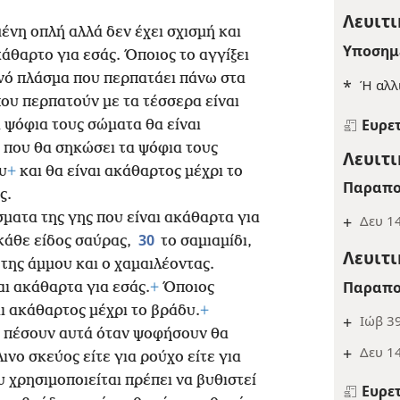
Λευιτι
ένη οπλή αλλά δεν έχει σχισμή και
Υποσημ
άθαρτο για εσάς. Όποιος το αγγίξει
νό πλάσμα που περπατάει πάνω στα
*
Ή αλλι
ου περπατούν με τα τέσσερα είναι
Ευρε
α ψόφια τους σώματα θα είναι
 που θα σηκώσει τα ψόφια τους
Λευιτι
υ
+
και θα είναι ακάθαρτος μέχρι το
Παραπο
ς.
ματα της γης που είναι ακάθαρτα για
+
Δευ 1
30
άθε είδος σαύρας,
το σαμιαμίδι,
Λευιτι
 της άμμου και ο χαμαιλέοντας.
Παραπο
ι ακάθαρτα για εσάς.
+
Όποιος
αι ακάθαρτος μέχρι το βράδυ.
+
+
Ιώβ 39
α πέσουν αυτά όταν ψοφήσουν θα
+
Δευ 1
λινο σκεύος είτε για ρούχο είτε για
 χρησιμοποιείται πρέπει να βυθιστεί
Ευρε