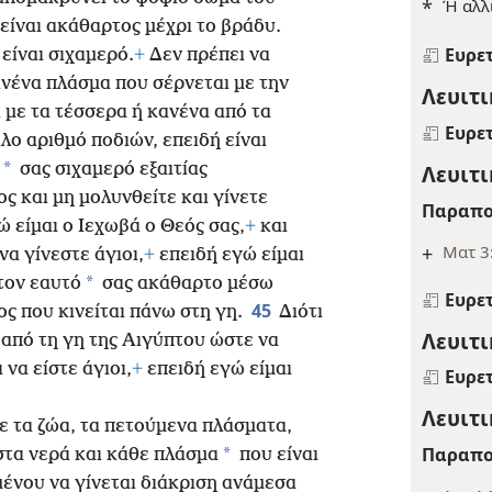
*
Ή αλλ
 είναι ακάθαρτος μέχρι το βράδυ.
Ευρε
είναι σιχαμερό.
+
Δεν πρέπει να
ανένα πλάσμα που σέρνεται με την
Λευιτι
 με τα τέσσερα ή κανένα από τα
Ευρε
ο αριθμό ποδιών, επειδή είναι
*
Λευιτι
σας σιχαμερό εξαιτίας
 και μη μολυνθείτε και γίνετε
Παραπο
ώ είμαι ο Ιεχωβά ο Θεός σας,
+
και
+
Ματ 3
να γίνεστε άγιοι,
+
επειδή εγώ είμαι
*
τον εαυτό
σας ακάθαρτο μέσω
Ευρε
45
 που κινείται πάνω στη γη.
Διότι
Λευιτι
 από τη γη της Αιγύπτου ώστε να
 να είστε άγιοι,
+
επειδή εγώ είμαι
Ευρε
Λευιτι
με τα ζώα, τα πετούμενα πλάσματα,
Παραπο
*
στα νερά και κάθε πλάσμα
που είναι
ένου να γίνεται διάκριση ανάμεσα