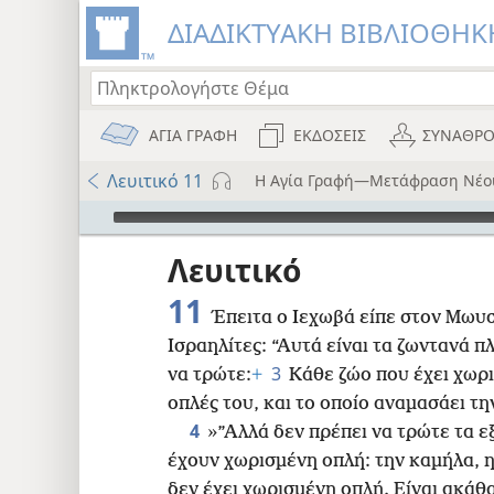
ΔΙΑΔΙΚΤΥΑΚΗ ΒΙΒΛΙΟΘΗΚΗ
ΑΓΙΑ ΓΡΑΦΗ
ΕΚΔΟΣΕΙΣ
ΣΥΝΑΘΡΟ
Λευιτικό 11
Η Αγία Γραφή—Μετάφραση Νέο
Audio Player
ου
Λευιτικό
i12)
11
Έπειτα ο Ιεχωβά είπε στον Μωυ
)
Ισραηλίτες: “Αυτά είναι τα ζωντανά π
3
να τρώτε:
+
Κάθε ζώο που έχει χωρι
8
οπλές του, και το οποίο αναμασάει τη
4
»”Αλλά δεν πρέπει να τρώτε τα 
16
έχουν χωρισμένη οπλή: την καμήλα, 
δεν έχει χωρισμένη οπλή. Είναι ακάθα