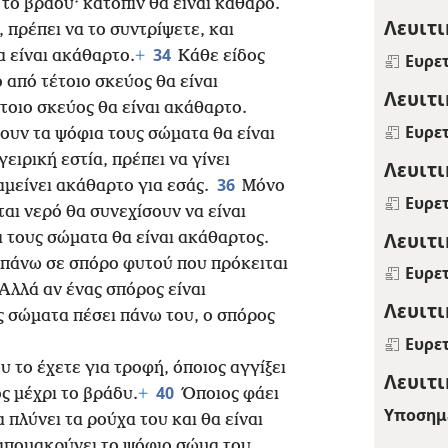
 το βράδυ· κατόπιν θα είναι καθαρό.
Λευιτι
 πρέπει να το συντρίψετε, και
34
 είναι ακάθαρτο.
+
Κάθε είδος
Ευρε
 από τέτοιο σκεύος θα είναι
Λευιτι
τοιο σκεύος θα είναι ακάθαρτο.
Ευρε
ουν τα ψόφια τους σώματα θα είναι
ειρική εστία, πρέπει να γίνει
Λευιτι
36
αμείνει ακάθαρτο για εσάς.
Μόνο
Ευρε
αι νερό θα συνεχίσουν να είναι
Λευιτι
α τους σώματα θα είναι ακάθαρτος.
 πάνω σε σπόρο φυτού που πρόκειται
Ευρε
Αλλά αν ένας σπόρος είναι
Λευιτι
ς σώματα πέσει πάνω του, ο σπόρος
Ευρε
υ το έχετε για τροφή, όποιος αγγίξει
Λευιτι
40
ς μέχρι το βράδυ.
+
Όποιος φάει
Υποσημ
 πλύνει τα ρούχα του και θα είναι
πομακρύνει το ψόφιο σώμα του