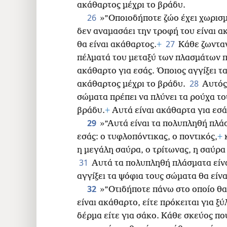
ακάθαρτος μέχρι το βράδυ.
26
»”Οποιοδήποτε ζώο έχει χωρισμ
δεν αναμασάει την τροφή του είναι ακ
27
θα είναι ακάθαρτος.
+
Κάθε ζωντα
πέλματά του μεταξύ των πλασμάτων π
ακάθαρτο για εσάς. Όποιος αγγίξει τ
28
ακάθαρτος μέχρι το βράδυ.
Αυτός
σώματα πρέπει να πλύνει τα ρούχα το
βράδυ.
+
Αυτά είναι ακάθαρτα για εσά
29
»”Αυτά είναι τα πολυπληθή πλάσ
εσάς: ο τυφλοπόντικας, ο ποντικός,
+
κ
η μεγάλη σαύρα, ο τρίτωνας, η σαύρα
31
Αυτά τα πολυπληθή πλάσματα είνα
αγγίξει τα ψόφια τους σώματα θα είν
32
»”Οτιδήποτε πάνω στο οποίο θ
είναι ακάθαρτο, είτε πρόκειται για ξύ
δέρμα είτε για σάκο. Κάθε σκεύος που