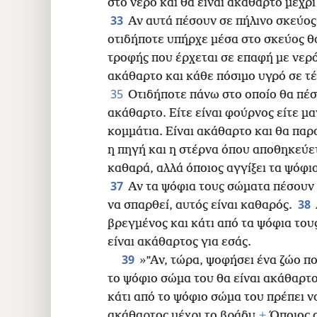
στο νερό και θα είναι ακάθαρτο μέχρι
33
Αν αυτά πέσουν σε πήλινο σκεύος,
οτιδήποτε υπήρχε μέσα στο σκεύος θα
τροφής που έρχεται σε επαφή με νερό
ακάθαρτο και κάθε πόσιμο υγρό σε τέ
35
Οτιδήποτε πάνω στο οποίο θα πέσ
ακάθαρτο. Είτε είναι φούρνος είτε μαγ
κομμάτια. Είναι ακάθαρτο και θα παρ
η πηγή και η στέρνα όπου αποθηκεύετ
καθαρά, αλλά όποιος αγγίξει τα ψόφι
37
Αν τα ψόφια τους σώματα πέσουν
38
να σπαρθεί, αυτός είναι καθαρός.
βρεγμένος και κάτι από τα ψόφια του
είναι ακάθαρτος για εσάς.
39
»”Αν, τώρα, ψοφήσει ένα ζώο πο
το ψόφιο σώμα του θα είναι ακάθαρτο
κάτι από το ψόφιο σώμα του πρέπει να
ακάθαρτος μέχρι το βράδυ.
+
Όποιος α