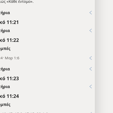
ιώς «Κάθε έντομο».
τήρια
κό 11:21
τήρια
κό 11:22
μπές
:4· Μαρ 1:6
τήρια
κό 11:23
τήρια
κό 11:24
μπές