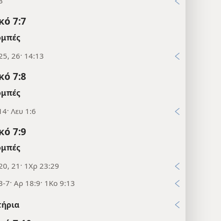
3
κό 7:7
μπές
25, 26· 14:13
κό 7:8
μπές
14· Λευ 1:6
κό 7:9
μπές
20, 21· 1Χρ 23:29
3-7· Αρ 18:9· 1Κο 9:13
τήρια