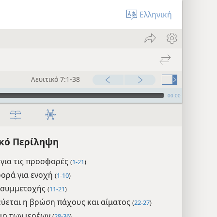
Ελληνική
Λευιτικό 7:1-38
00:00
ικό Περίληψη
 για τις προσφορές
(
1-21
)
ορά για ενοχή
(
1-10
)
 συμμετοχής
(
11-21
)
ύεται η βρώση πάχους και αίματος
(
22-27
)
διο των ιερέων
(
28-36
)