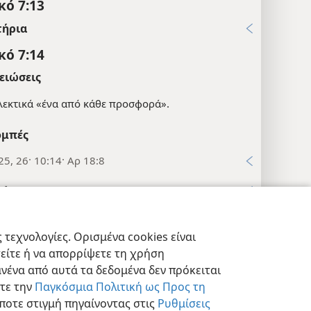
κό 7:13
τήρια
κό 7:14
ειώσεις
λεκτικά «ένα από κάθε προσφορά».
μπές
25, 26· 10:14· Αρ 18:8
τήρια
κό 7:15
τεχνολογίες. Ορισμένα cookies είναι
μπές
τείτε ή να απορρίψετε τη χρήση
εις Απορρήτου
Σύνδεση
JW.ORG
:29, 30
νένα από αυτά τα δεδομένα δεν πρόκειται
στε την
Παγκόσμια Πολιτική ως Προς τη
τήρια
ποτε στιγμή πηγαίνοντας στις
Ρυθμίσεις