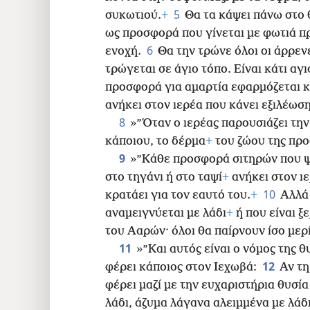
24
5
συκωτιού.
+
Θα τα κάψει πάνω στο
ως προσφορά που γίνεται με φωτιά π
32
6
ενοχή.
Θα την τρώνε όλοι οι άρρενε
τρώγεται σε άγιο τόπο. Είναι κάτι αγι
προσφορά για αμαρτία εφαρμόζεται κ
ανήκει στον ιερέα που κάνει εξιλέωση
8
»”Όταν ο ιερέας παρουσιάζει τ
κάποιου, το δέρμα
+
του ζώου της προ
9
»”Κάθε προσφορά σιτηρών που ψ
στο τηγάνι ή στο ταψί
+
ανήκει στον ιε
10
κρατάει για τον εαυτό του.
+
Αλλά
αναμειγνύεται με λάδι
+
ή που είναι ξ
του Ααρών· όλοι θα παίρνουν ίσο μερί
11
»”Και αυτός είναι ο νόμος της 
12
φέρει κάποιος στον Ιεχωβά:
Αν τη
φέρει μαζί με την ευχαριστήρια θυσί
λάδι, άζυμα λάγανα αλειμμένα με λάδ