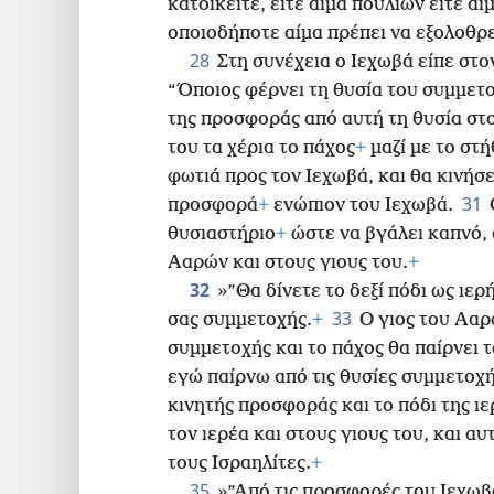
κατοικείτε, είτε αίμα πουλιών είτε α
οποιοδήποτε αίμα πρέπει να εξολοθρ
28
Στη συνέχεια ο Ιεχωβά είπε στ
“Όποιος φέρνει τη θυσία του συμμετ
της προσφοράς από αυτή τη θυσία στ
του τα χέρια το πάχος
+
μαζί με το στ
φωτιά προς τον Ιεχωβά, και θα κινήσ
31
προσφορά
+
ενώπιον του Ιεχωβά.
θυσιαστήριο
+
ώστε να βγάλει καπνό, 
Ααρών και στους γιους του.
+
32
»”Θα δίνετε το δεξί πόδι ως ιερ
33
σας συμμετοχής.
+
Ο γιος του Ααρ
συμμετοχής και το πάχος θα παίρνει τ
εγώ παίρνω από τις θυσίες συμμετοχή
κινητής προσφοράς και το πόδι της ι
τον ιερέα και στους γιους του, και αυ
τους Ισραηλίτες.
+
35
»”Από τις προσφορές του Ιεχωβά