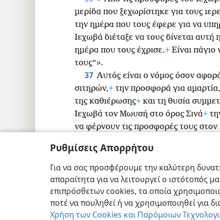
μερίδα που ξεχωρίστηκε για τους ιερε
την ημέρα που τους έφερε για να υπη
Ιεχωβά διέταξε να τους δίνεται αυτή 
ημέρα που τους έχρισε.
+
Είναι πάγιο 
τους”».
37
Αυτός είναι ο νόμος όσον αφορ
σιτηρών,
+
την προσφορά για αμαρτία
της καθιέρωσης
+
και τη θυσία συμμετ
Ιεχωβά τον Μωυσή στο όρος Σινά
+
τη
να φέρνουν τις προσφορές τους στον 
Ρυθμίσεις Απορρήτου
Για να σας προσφέρουμε την καλύτερη δυνατή
απαραίτητα για να λειτουργεί ο ιστότοπός μ
Copyright
© 2026 Watch Tower Bible and T
επιπρόσθετων cookies, τα οποία χρησιμοποιο
ποτέ να πουληθεί ή να χρησιμοποιηθεί για δ
Χρήση των Cookies και Παρόμοιων Τεχνολογ