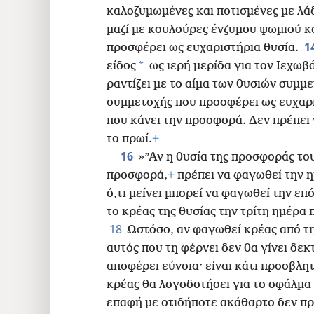
καλοζυμωμένες και ποτισμένες με λά
μαζί με κουλούρες ένζυμου ψωμιού κα
1
προσφέρει ως ευχαριστήρια θυσία.
*
είδος
ως ιερή μερίδα για τον Ιεχωβά
ραντίζει με το αίμα των θυσιών συμμε
συμμετοχής που προσφέρει ως ευχαρι
που κάνει την προσφορά. Δεν πρέπει
το πρωί.
+
16
»”Αν η θυσία της προσφοράς του
προσφορά,
+
πρέπει να φαγωθεί την η
ό,τι μείνει μπορεί να φαγωθεί την ε
το κρέας της θυσίας την τρίτη ημέρα 
18
Ωστόσο, αν φαγωθεί κρέας από τη
αυτός που τη φέρνει δεν θα γίνει δεκ
αποφέρει εύνοια· είναι κάτι προσβλητ
κρέας θα λογοδοτήσει για το σφάλμα 
επαφή με οτιδήποτε ακάθαρτο δεν πρέ