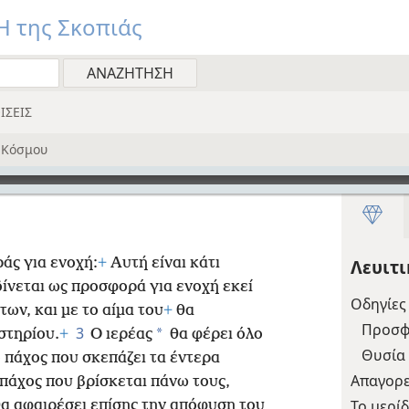
 της Σκοπιάς
ΙΣΕΙΣ
 Κόσμου
άς για ενοχή:
+
Αυτή είναι κάτι
Λευιτ
ίνεται ως προσφορά για ενοχή εκεί
Οδηγίες
ων, και με το αίμα του
+
θα
Προσφ
3
*
στηρίου.
+
Ο ιερέας
θα φέρει όλο
Θυσία
 πάχος που σκεπάζει τα έντερα
Απαγορε
 πάχος που βρίσκεται πάνω τους,
Το μερί
θα αφαιρέσει επίσης την απόφυση του