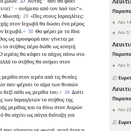
Λευιτι
27
*
ίμα ζώων.
Αυτός
που θα φάει
*
ευτεί
+
ανάμεσα από τον λαό του”».
Παραπο
29
ον Μωυσή:
«Πες στους Ισραηλίτες:
+
Λευ 1
οχής στον Ιεχωβά θα δώσει ένα μέρος
30
ον Ιεχωβά.
+
Θα φέρει με τα ίδια
+
Λευ 5:
ήθος ως προσφορά που γίνεται με
Λευιτι
ει το στήθος πέρα δώθε ως κινητή
Παραπο
Ο ιερέας θα κάψει το πάχος πάνω στο
αλλά το στήθος θα ανήκει στον
+
Λευ 3:
Ευρε
ή μερίδα στον ιερέα από τις θυσίες
ών που φέρνει το αίμα των θυσιών
Λευιτι
34
ο δεξί πόδι ως μερίδα του.
+
Διότι
Παραπο
ς των Ισραηλιτών το στήθος της
ερής μερίδας και τα δίνω στον Ααρών
+
Λευ 22
τό θα ισχύει ως πάγια διάταξη για
Ευρε
 που γίνονται με φωτιά, αυτή ήταν η