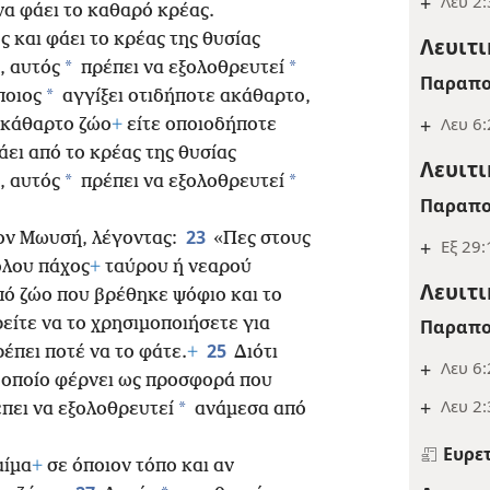
+
Λευ 2:
να φάει το καθαρό κρέας.
ς και φάει το κρέας της θυσίας
Λευιτι
*
*
, αυτός
πρέπει να εξολοθρευτεί
Παραπο
*
ποιος
αγγίξει οτιδήποτε ακάθαρτο,
+
Λευ 6:
ακάθαρτο ζώο
+
είτε οποιοδήποτε
άει από το κρέας της θυσίας
Λευιτι
*
*
, αυτός
πρέπει να εξολοθρευτεί
Παραπο
23
τον Μωυσή, λέγοντας:
«Πες στους
+
Εξ 29:
όλου πάχος
+
ταύρου ή νεαρού
Λευιτι
πό ζώο που βρέθηκε ψόφιο και το
ίτε να το χρησιμοποιήσετε για
Παραπο
25
έπει ποτέ να το φάτε.
+
Διότι
+
Λευ 6:
 οποίο φέρνει ως προσφορά που
+
Λευ 2:
*
έπει να εξολοθρευτεί
ανάμεσα από
Ευρε
αίμα
+
σε όποιον τόπο και αν