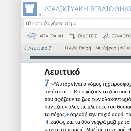
ΔΙΑΔΙΚΤΥΑΚΗ ΒΙΒΛΙΟΘΗΚΗ
ΑΓΙΑ ΓΡΑΦΗ
ΕΚΔΟΣΕΙΣ
ΣΥΝΑΘΡΟ
Λευιτικό 7
Η Αγία Γραφή—Μετάφραση Νέου
Audio Player
ου
Λευιτικό
i12)
7
»”Αυτός είναι ο νόμος της προσφορ
)
2
αγιότατο.
Θα σφάζουν το ζώο που δ
που σφάζουν τα ζώα των ολοκαυτωμάτ
8
ραντίζουν όλες τις πλευρές του θυσια
το πάχος,
+
δηλαδή την παχιά ουρά, το
16
4
καθώς και τα δύο νεφρά μαζί με το
κοντά στην οσφύ. Μαζί με τα νεφρά, 