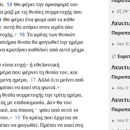
Παραπο
13
δι.
Θα φέρει την προσφορά του
+
Εξ 29:
ι μαζί με τις θυσίες συμμετοχής που
4
Θα φέρει ένα ψωμί από το κάθε
Λευιτι
· αυτή θα ανήκει στον ιερέα που
Παραπο
15
τοχής.
+
Το κρέας των θυσιών
στήρια θυσία θα φαγωθεί την ημέρα
+
Λευ 3:
 να κρατήσει καθόλου από αυτό μέχρι
Ευρε
 είναι ευχή
+
ή εθελοντική
Λευιτι
μέρα που φέρνει τη θυσία του, και
Παραπο
17
πόμενη ημέρα.
Αλλά ό,τι μείνει από
+
Λευ 3
πρέπει να καεί στη φωτιά.
+
 θυσία συμμετοχής την τρίτη ημέρα,
Λευιτι
τός με επιδοκιμασία. Δεν θα του
Παραπο
*
ικό, και όποιος
φάει από αυτό το
19
του.
+
Το κρέας που έρχεται σε
+
Λευ 5:
πει να φαγωθεί. Πρέπει να καεί στη