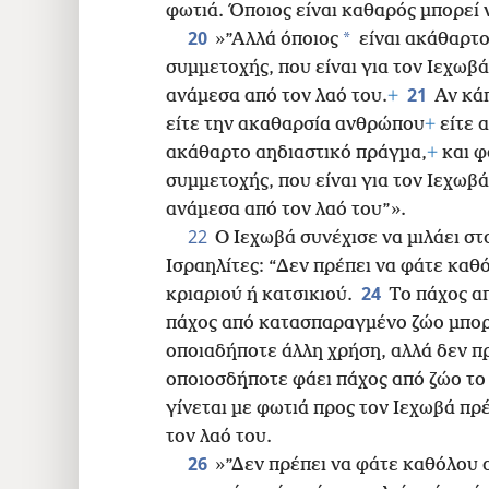
φωτιά. Όποιος είναι καθαρός μπορεί 
20
*
»”Αλλά όποιος
είναι ακάθαρτο
συμμετοχής, που είναι για τον Ιεχωβά
21
ανάμεσα από τον λαό του.
+
Αν κά
είτε την ακαθαρσία ανθρώπου
+
είτε 
ακάθαρτο αηδιαστικό πράγμα,
+
και φ
συμμετοχής, που είναι για τον Ιεχωβά
ανάμεσα από τον λαό του”».
22
Ο Ιεχωβά συνέχισε να μιλάει σ
Ισραηλίτες: “Δεν πρέπει να φάτε καθ
24
κριαριού ή κατσικιού.
Το πάχος α
πάχος από κατασπαραγμένο ζώο μπορε
οποιαδήποτε άλλη χρήση, αλλά δεν πρ
οποιοσδήποτε φάει πάχος από ζώο το
γίνεται με φωτιά προς τον Ιεχωβά πρ
τον λαό του.
26
»”Δεν πρέπει να φάτε καθόλου 