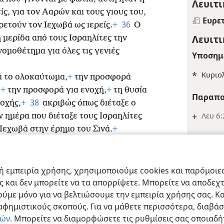
Λευιτι
ίς, για τον Ααρών και τους γιους του,
Ευρε
36
ρετούν τον Ιεχωβά ως ιερείς.
+
Ο
Λευιτι
η μερίδα από τους Ισραηλίτες την
νομοθέτημα για όλες τις γενιές
Υποσημ
*
Κυριο
ά το ολοκαύτωμα,
+
την προσφορά
,
+
την προσφορά για ενοχή,
+
τη θυσία
Παραπο
38
οχής,
+
ακριβώς όπως διέταξε ο
+
Λευ 6:
ν ημέρα που διέταξε τους Ισραηλίτες
Ιεχωβά στην έρημο του Σινά.
+
Ευρε
Λευιτι
 εμπειρία χρήσης, χρησιμοποιούμε cookies και παρόμοιες 
Παραπο
ας και δεν μπορείτε να τα απορρίψετε. Μπορείτε να αποδεχ
ract Society of Pennsylvania
Όροι Χρήσης
Πολιτική Απορρήτου
Ρυθμίσ
+
Λευ 22
ύμε μόνο για να βελτιώσουμε την εμπειρία χρήσης σας. Κα
ιαφημιστικούς σκοπούς. Για να μάθετε περισσότερα, διαβά
Ευρε
ιών
. Μπορείτε να διαμορφώσετε τις ρυθμίσεις σας οποιαδή