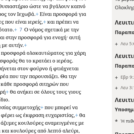
 θυσιαστήριο ώστε να βγάλουν καπνό
Ολοκληρ
ρος τον Ιεχωβά.
+
Είναι προσφορά για
Λευιτι
ς που είναι ιερείς,
+
και πρέπει να
7
ότατο.
+
Ο νόμος σχετικά με την
Παραπο
αι στην προσφορά για ενοχή· αυτή
+
Λευ 5:
 με αυτήν.
+
ην προσφορά ολοκαυτώματος για χάρη
Λευιτι
σφοράς θα το κρατάει ο ιερέας.
Παραπο
ήνεται στον φούρνο ή φτιάχνεται
+
Εβρ 9
ρέα που την παρουσιάζει. Θα την
 κάθε προσφορά σιτηρών που
+
Λευ 3:
ερή
+
θα ανήκει σε όλους τους γιους
Λευιτι
διο.
θυσίας συμμετοχής
+
που μπορεί να
Υποσημ
 φέρει ως έκφραση ευχαριστίας,
+
θα
*
Ή πιθ
α άζυμες κουλούρες αναμειγμένες με
ι και κουλούρες από λεπτό αλεύρι,