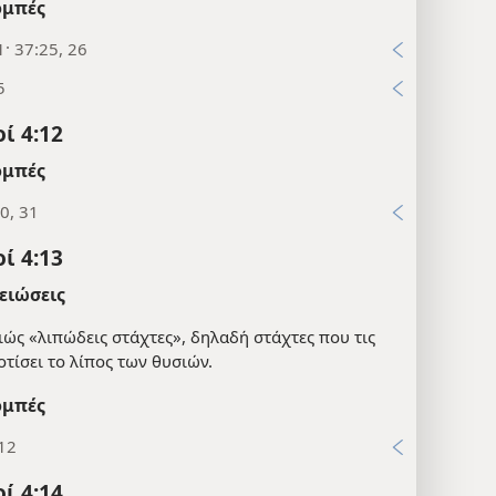
μπές
1· 37:25, 26
5
ί 4:12
μπές
0, 31
ί 4:13
ειώσεις
ιώς «λιπώδεις στάχτες», δηλαδή στάχτες που τις
οτίσει το λίπος των θυσιών.
μπές
:12
ί 4:14