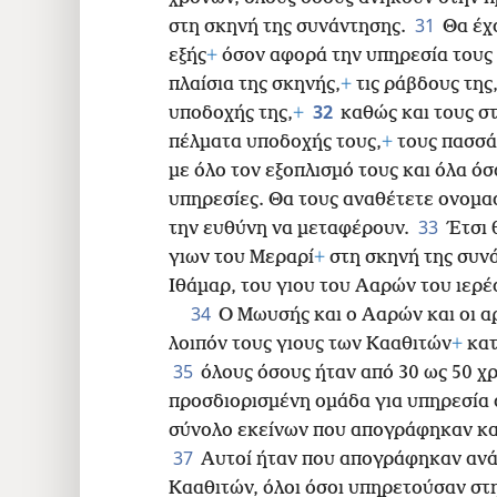
31
στη σκηνή της συνάντησης.
Θα έχ
εξής
+
όσον αφορά την υπηρεσία τους 
πλαίσια της σκηνής,
+
τις ράβδους της
32
υποδοχής της,
+
καθώς και τους σ
πέλματα υποδοχής τους,
+
τους πασσά
με όλο τον
εξοπλισμό τους και όλα όσ
υπηρεσίες. Θα τους αναθέτετε ονομασ
33
την ευθύνη να μεταφέρουν.
Έτσι 
γιων του Μεραρί
+
στη σκηνή της συν
Ιθάμαρ, του γιου του Ααρών του ιερέ
34
Ο Μωυσής και ο Ααρών και οι α
λοιπόν τους γιους των Κααθιτών
+
κατ
35
όλους όσους ήταν από 30 ως 50 χρ
προσδιορισμένη ομάδα για υπηρεσία 
σύνολο εκείνων που απογράφηκαν κατ
37
Αυτοί ήταν που απογράφηκαν ανάμ
Κααθιτών, όλοι όσοι υπηρετούσαν στ