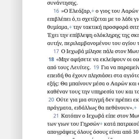
συνάντησης.
16
»Ο Ελεάζαρ,
+
ο γιος του Ααρών 
επιβλέπει ό,τι σχετίζεται με το λάδι γ
θυμίαμα,
+
την τακτική προσφορά σιτη
Έχει την επίβλεψη ολόκληρης της σκ
αυτήν, περιλαμβανομένου του αγίου 
17
Ο Ιεχωβά μίλησε πάλι στον Μωυ
18
«Μην αφήσετε να εκλείψουν οι οι
19
από τους Λευίτες.
Για να παραμεί
επειδή θα έχουν πλησιάσει στα αγιότ
εξής: Θα μπαίνουν μέσα ο Ααρών και ο
καθέναν τους την υπηρεσία του και τ
20
Ούτε για μια στιγμή δεν πρέπει εκ
πράγματα, ειδάλλως θα πεθάνουν».
+
21
Κατόπιν ο Ιεχωβά είπε στον Μ
των γιων του Γηρσών
+
κατά πατρικού
απογράψεις όλους όσους είναι από 30