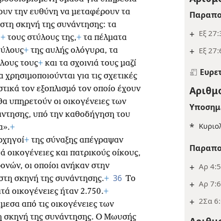
ουν την ευθύνη να μεταφέρουν τα
Παραπο
στη σκηνή της συνάντησης: τα
+
Εξ 27:
,
+
τους στύλους της,
+
τα πέλματα
+
Εξ 27:
τύλους
+
της αυλής ολόγυρα, τα
λους τους
+
και τα σχοινιά τους μαζί
Ευρε
α χρησιμοποιούνται για τις σχετικές
Αριθμο
τικά τον εξοπλισμό τον οποίο έχουν
θα υπηρετούν οι οικογένειες των
Υποσημ
άντησης, υπό την καθοδήγηση του
*
Κυριο
α».
+
ρχηγοί
+
της σύναξης απέγραψαν
Παραπο
ά οικογένειες και πατρικούς οίκους,
+
Αρ 4:
ονών, οι οποίοι ανήκαν στην
36
στη σκηνή της συνάντησης.
+
Το
+
Αρ 7:6
ά οικογένειες ήταν 2.750.
+
+
2Σα 6:
εσα από τις οικογένειες των
η σκηνή της συνάντησης. Ο Μωυσής