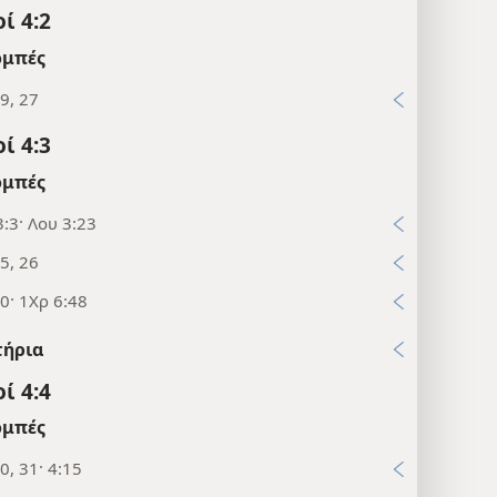
ί 4:2
μπές
9, 27
ί 4:3
μπές
:3· Λου 3:23
5, 26
0· 1Χρ 6:48
τήρια
ί 4:4
μπές
0, 31· 4:15