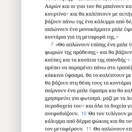
24
Ααρών και οι γιοι του θα μπαίνουν κ
κουρτίνα
+
και θα καλύπτουν με αυτήν
32
βάζουν πάνω της ένα κάλυμμα από δέ
απλώνουν ένα μονοκόμματο μπλε ύφασ
40
κοντάρια για τη μεταφορά της.
+
7
»Θα απλώνουν επίσης ένα μπλε ύ
48
ψωμιών της πρόθεσης
+
και θα βάζουν 
κούπες και τα κανάτια της σπονδής·
+
πρέπει να παραμένει πάνω στο τραπέζ
κόκκινο ύφασμα, θα το καλύπτουν με
θα βάζουν στη θέση τους τα κοντάρια
παίρνουν ένα μπλε ύφασμα και θα κα
χρησιμεύει για φωτισμό, μαζί με τα λ
πυροδοχεία του
+
και όλα τα δοχεία γι
10
ανεφοδιάζουν.
Θα τον τυλίγουν μα
κάλυμμα από δέρμα φώκιας και θα τον
11
τον μεταφέρουν.
Θα απλώνουν επ