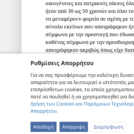
οικογένειες και πατρικούς οίκους όλ
ήταν από 30 ως 50 χρονών και όλοι το
να μεταφέρουν φορτία σε σχέση με τ
σύνολο εκείνων που απογράφηκαν ήτ
σύμφωνα με την προσταγή που έδωσε
καθένας σύμφωνα με την προσδιορισμ
απογράφηκαν ακριβώς όπως είχε διατ
Ρυθμίσεις Απορρήτου
Για να σας προσφέρουμε την καλύτερη δυνατή
απαραίτητα για να λειτουργεί ο ιστότοπός μ
Copyright
© 2026 Watch Tower Bible and T
επιπρόσθετων cookies, τα οποία χρησιμοποιο
ποτέ να πουληθεί ή να χρησιμοποιηθεί για δ
Χρήση των Cookies και Παρόμοιων Τεχνολογ
Απορρήτου
.
Αποδοχή
Απόρριψη
Διαμόρφωση