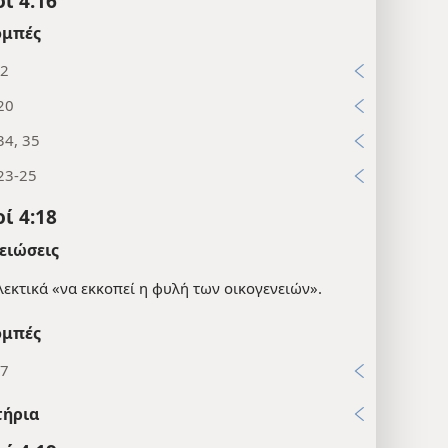
ί 4:16
μπές
32
20
34, 35
23-25
ί 4:18
ειώσεις
λεκτικά «να εκκοπεί η φυλή των οικογενειών».
μπές
27
τήρια