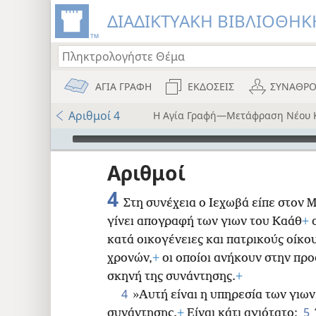
ΔΙΑΔΙΚΤΥΑΚΗ ΒΙΒΛΙΟΘΗΚΗ
ΑΓΙΑ ΓΡΑΦΗ
ΕΚΔΟΣΕΙΣ
ΣΥΝΑΘΡΟ
Αριθμοί 4
Η Αγία Γραφή—Μετάφραση Νέου 
Audio Player
ου
Αριθμοί
i12)
4
Στη συνέχεια ο Ιεχωβά είπε στον
)
γίνει απογραφή των γιων του Καάθ
+
α
κατά οικογένειες και πατρικούς οίκο
8
χρονών,
+
οι οποίοι ανήκουν στην προ
σκηνή της συνάντησης.
+
16
4
»Αυτή είναι η υπηρεσία των γιων
5
συνάντησης.
+
Είναι κάτι αγιότατο: