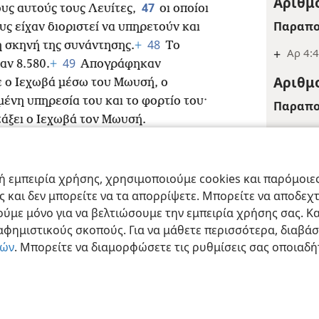
Αριθμο
47
ους αυτούς τους Λευίτες,
οι οποίοι
Παραπο
υς είχαν διοριστεί να υπηρετούν και
48
η σκηνή της συνάντησης.
+
Το
+
Αρ 4:
49
αν 8.580.
+
Απογράφηκαν
Αριθμο
 ο Ιεχωβά μέσω του Μωυσή, ο
ένη υπηρεσία του και το φορτίο του·
Παραπο
άξει ο Ιεχωβά τον Μωυσή.
+
Εξ 19:
Αριθμο
 εμπειρία χρήσης, χρησιμοποιούμε cookies και παρόμοιες 
Παραπο
ας και δεν μπορείτε να τα απορρίψετε. Μπορείτε να αποδεχ
ract Society of Pennsylvania
Όροι Χρήσης
Πολιτική Απορρήτου
Ρυθμίσ
+
Αρ 3:
ύμε μόνο για να βελτιώσουμε την εμπειρία χρήσης σας. Κα
ιαφημιστικούς σκοπούς. Για να μάθετε περισσότερα, διαβά
Αριθμο
ιών
. Μπορείτε να διαμορφώσετε τις ρυθμίσεις σας οποιαδή
Παραπο
+
Αρ 3:2