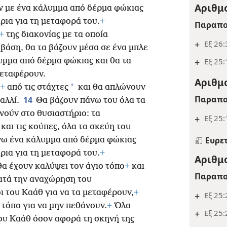
Αριθμο
ν με ένα κάλυμμα από δέρμα φώκιας
ρια για τη μεταφορά του.
+
Παραπο
+
της διακονίας με τα οποία
+
Εξ 26:
 βάση, θα τα βάζουν μέσα σε ένα μπλε
υμμα από δέρμα φώκιας και θα τα
+
Εξ 25:
μεταφέρουν.
Αριθμο
*
+
από τις στάχτες
και θα απλώνουν
Παραπο
14
αλλί.
Θα βάζουν πάνω του όλα τα
νούν στο θυσιαστήριο: τα
+
Εξ 25:
και τις
κούπες, όλα τα σκεύη του
Ευρε
ω ένα κάλυμμα από δέρμα φώκιας
ρια για τη μεταφορά του.
+
Αριθμο
θα έχουν καλύψει τον άγιο τόπο
+
και
Παραπο
κατά την αναχώρηση του
οι του Καάθ για να τα μεταφέρουν,
+
+
Εξ 25:
 τόπο για να μην πεθάνουν.
+
Όλα
+
Εξ 25:
ου Καάθ όσον αφορά τη σκηνή της