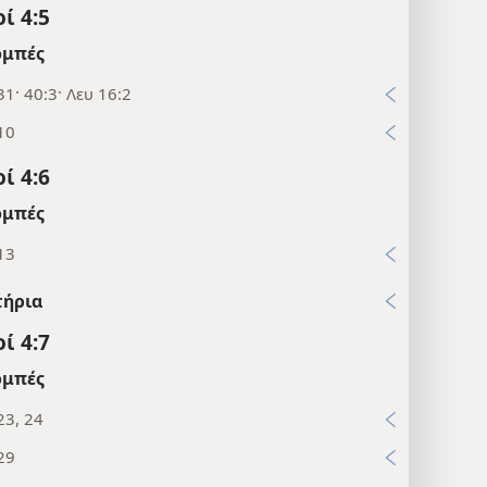
ί 4:5
μπές
31· 40:3· Λευ 16:2
10
ί 4:6
μπές
13
τήρια
ί 4:7
μπές
23, 24
29