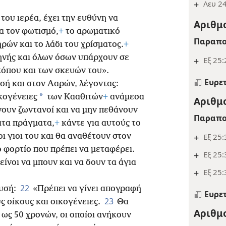
+
Λευ 24
του ιερέα, έχει την ευθύνη να
Αριθμο
ια τον φωτισμό,
+
το αρωματικό
Παραπο
ρών και το λάδι του χρίσματος.
+
ηνής και όλων όσων υπάρχουν σε
+
Εξ 25:
τόπου και των σκευών του».
Ευρε
σή και στον Ααρών, λέγοντας:
*
κογένειες
των Κααθιτών
+
ανάμεσα
Αριθμο
νουν ζωντανοί και να μην πεθάνουν
Παραπο
ατα πράγματα,
+
κάντε για αυτούς το
+
Εξ 25:
ι γιοι του και θα αναθέτουν στον
ο φορτίο που πρέπει να μεταφέρει.
+
Εξ 25:
είνοι να μπουν και να δουν τα άγια
+
Εξ 25:
22
ωυσή:
«Πρέπει να γίνει απογραφή
Ευρε
23
ς οίκους και οικογένειες.
Θα
Αριθμο
 ως 50 χρονών, οι οποίοι ανήκουν