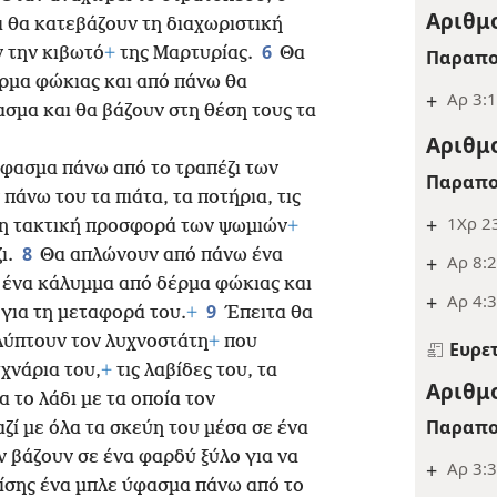
Αριθμο
αι θα κατεβάζουν τη διαχωριστική
6
 την κιβωτό
+
της Μαρτυρίας.
Θα
Παραπο
ρμα φώκιας και από πάνω θα
+
Αρ 3:1
μα και θα βάζουν στη θέση τους τα
Αριθμο
φασμα πάνω από το τραπέζι των
Παραπο
πάνω του τα πιάτα, τα ποτήρια, τις
+
1Χρ 23
η τακτική προσφορά των ψωμιών
+
8
ι.
Θα απλώνουν από πάνω ένα
+
Αρ 8:2
 ένα κάλυμμα από δέρμα φώκιας και
+
Αρ 4:3
9
 για τη μεταφορά του.
+
Έπειτα θα
λύπτουν τον λυχνοστάτη
+
που
Ευρε
υχνάρια του,
+
τις λαβίδες του, τα
Αριθμο
α το λάδι με τα οποία τον
Παραπο
ζί με όλα τα σκεύη του μέσα σε ένα
 βάζουν σε ένα φαρδύ ξύλο για να
+
Αρ 3:3
ίσης ένα μπλε ύφασμα πάνω από το