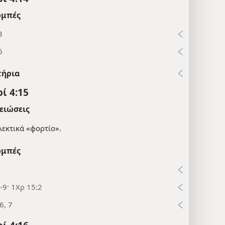
μπές
3
6
τήρια
ί 4:15
ειώσεις
λεκτικά «φορτίο».
μπές
5
-9· 1Χρ 15:2
6, 7