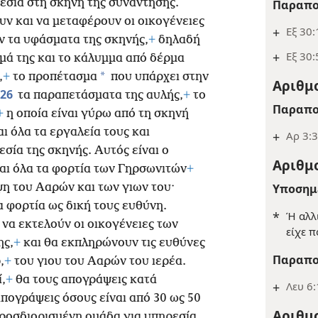
εσία στη σκηνή της συνάντησης.
Παραπο
υν και να μεταφέρουν οι οικογένειες
+
Εξ 30:
 τα υφάσματα της σκηνής,
+
δηλαδή
+
Εξ 30:
μά της και το κάλυμμα από δέρμα
*
,
+
το προπέτασμα
που υπάρχει στην
Αριθμο
26
τα παραπετάσματα της αυλής,
+
το
Παραπο
+
η οποία είναι γύρω από τη σκηνή
αι όλα τα εργαλεία τους και
+
Αρ 3:3
σία της σκηνής. Αυτός είναι ο
Αριθμο
αι όλα τα φορτία των Γηρσωνιτών
+
Υποσημ
ψη του Ααρών και των γιων του·
α φορτία ως δική τους ευθύνη.
*
Ή αλλ
 να εκτελούν οι οικογένειες των
είχε π
ης,
+
και θα εκπληρώνουν τις ευθύνες
Παραπο
,
+
του γιου του Ααρών του ιερέα.
,
+
θα τους απογράψεις κατά
+
Λευ 6
πογράψεις όσους είναι από 30 ως 50
Αριθμο
ροσδιορισμένη ομάδα για υπηρεσία