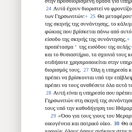
στην προσδιορισμένη ομάδα για υπηρ
24
Αυτά έχουν διοριστεί να φροντίζο
25
των Γηρσωνιτών:
+
Θα μεταφέρουν
της σκηνής της συνάντησης, το κάλυμ
φώκιας που βρίσκεται πάνω από αυτό
είσοδο της σκηνής της συνάντησης,
+
*
προπέτασμα
της εισόδου της αυλής
και το θυσιαστήριο, τα σχοινιά τους κ
οτιδήποτε χρησιμοποιείται στην υπηρε
27
διορισμός τους.
Όλη η υπηρεσία κ
πρέπει να βρίσκονται υπό την επίβλε
πρέπει να τους αναθέσετε όλα αυτά τ
28
Αυτή είναι η υπηρεσία που πρέπει
Γηρσωνιτών στη σκηνή της συνάντησ
τους υπό την καθοδήγηση του Ιθάμαρ
29
»Όσο για τους γιους του Μεραρί
30
οικογένεια και πατρικό οίκο.
Θα α
χρονών, όλους όσους ανήκουν στην π