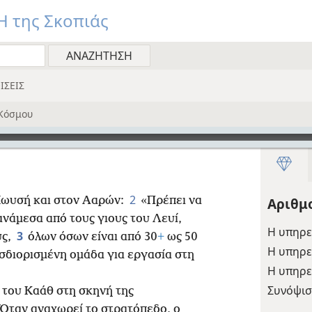
 της Σκοπιάς
ΙΣΕΙΣ
Κόσμου
2
 Μωυσή και στον Ααρών:
«Πρέπει να
Αριθμ
νάμεσα από τους γιους του Λευί,
Η υπηρε
3
υς,
όλων όσων είναι από 30
+
ως 50
Η υπηρε
σδιορισμένη ομάδα για εργασία στη
Η υπηρε
Συνόψισ
 του Καάθ στη σκηνή της
Όταν αναχωρεί το στρατόπεδο, ο