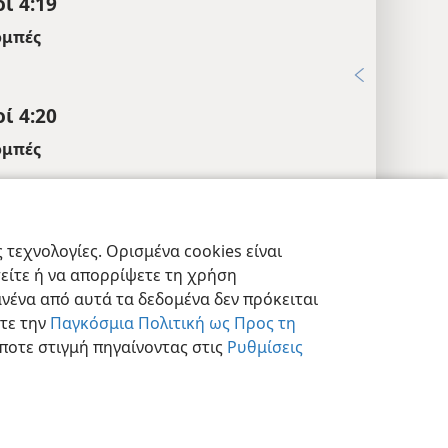
ί 4:19
μπές
4
ί 4:20
μπές
21· 1Σα 6:19
ί 4:22
τεχνολογίες. Ορισμένα cookies είναι
μπές
τείτε ή να απορρίψετε τη χρήση
εις Απορρήτου
Σύνδεση
JW.ORG
21
νένα από αυτά τα δεδομένα δεν πρόκειται
στε την
Παγκόσμια Πολιτική ως Προς τη
ί 4:24
ποτε στιγμή πηγαίνοντας στις
Ρυθμίσεις
μπές
5, 26