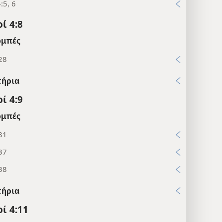
:5, 6
ί 4:8
μπές
28
τήρια
ί 4:9
μπές
31
37
38
τήρια
ί 4:11