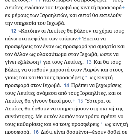
*
σε αυτούς.
+
Και ο Ααρών θα προσφέρει
τους
Λευίτες ενώπιον του Ιεχωβά ως κινητή προσφορά
+
εκ μέρους των Ισραηλιτών, και αυτοί θα εκτελούν
την υπηρεσία του Ιεχωβά.
+
12
»Κατόπιν οι Λευίτες θα βάλουν τα χέρια τους
πάνω στα κεφάλια των ταύρων.
+
Έπειτα να
προσφέρεις τον έναν ως προσφορά
για αμαρτία και
τον άλλον ως ολοκαύτωμα στον Ιεχωβά, ώστε να
13
γίνει εξιλέωση
+
για τους Λευίτες.
Και θα τους
βάλεις να σταθούν μπροστά στον Ααρών και στους
*
γιους του και θα τους προσφέρεις
ως κινητή
14
προσφορά στον Ιεχωβά.
Πρέπει να ξεχωρίσεις
τους Λευίτες ανάμεσα από τους Ισραηλίτες, και οι
15
Λευίτες θα γίνουν δικοί μου.
+
Ύστερα, οι
Λευίτες θα έρθουν να υπηρετήσουν στη σκηνή της
συνάντησης. Με αυτόν λοιπόν τον τρόπο πρέπει να
*
τους καθαρίσεις και να τους προσφέρεις
ως κινητή
16
προσφορά.
Διότι είναι δοσμένοι—έχουν δοθεί σε