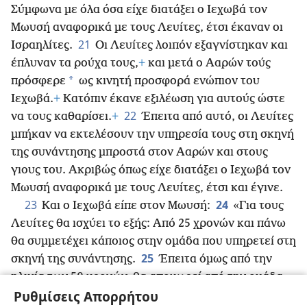
Σύμφωνα με όλα όσα είχε διατάξει ο Ιεχωβά τον
Μωυσή αναφορικά με τους Λευίτες, έτσι έκαναν οι
21
Ισραηλίτες.
Οι Λευίτες λοιπόν εξαγνίστηκαν και
έπλυναν τα ρούχα τους,
+
και μετά ο Ααρών τούς
*
πρόσφερε
ως κινητή προσφορά ενώπιον του
Ιεχωβά.
+
Κατόπιν έκανε εξιλέωση για αυτούς ώστε
22
να τους καθαρίσει.
+
Έπειτα από αυτό, οι Λευίτες
μπήκαν να εκτελέσουν την υπηρεσία τους στη σκηνή
της συνάντησης μπροστά στον Ααρών και στους
γιους του. Ακριβώς όπως είχε διατάξει ο Ιεχωβά τον
Μωυσή αναφορικά με τους Λευίτες, έτσι και έγινε.
23
24
Και ο Ιεχωβά είπε στον Μωυσή:
«Για τους
Λευίτες θα ισχύει το εξής: Από 25 χρονών και πάνω
θα συμμετέχει κάποιος στην ομάδα που υπηρετεί στη
25
σκηνή της συνάντησης.
Έπειτα όμως από την
ηλικία των 50 χρονών, θα αποχωρεί από την ομάδα
26
Ρυθμίσεις Απορρήτου
υπηρεσίας και δεν θα υπηρετεί πια.
Θα μπορεί να