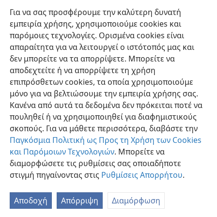
βοηθάει τους αδελφούς του οι οποίοι φροντίζουν για
Για να σας προσφέρουμε την καλύτερη δυνατή
τις ευθύνες που σχετίζονται με τη σκηνή της
εμπειρία χρήσης, χρησιμοποιούμε cookies και
συνάντησης, αλλά αυτός δεν πρέπει να εκτελεί την
παρόμοιες τεχνολογίες. Ορισμένα cookies είναι
υπηρεσία εκεί. Έτσι πρέπει να κάνεις αναφορικά με
απαραίτητα για να λειτουργεί ο ιστότοπός μας και
τους Λευίτες και τις ευθύνες τους».
+
δεν μπορείτε να τα απορρίψετε. Μπορείτε να
αποδεχτείτε ή να απορρίψετε τη χρήση
επιπρόσθετων cookies, τα οποία χρησιμοποιούμε
μόνο για να βελτιώσουμε την εμπειρία χρήσης σας.
Κανένα από αυτά τα δεδομένα δεν πρόκειται ποτέ να
Ελληνική
Κοινή Χρήση
Προτιμήσεις
πουληθεί ή να χρησιμοποιηθεί για διαφημιστικούς
Copyright
© 2026 Watch Tower Bible and Tract Society of Pennsylvania
σκοπούς. Για να μάθετε περισσότερα, διαβάστε την
Όροι Χρήσης
Πολιτική Απορρήτου
Ρυθμίσεις Απορρήτου
Σύνδεση
JW.ORG
Παγκόσμια Πολιτική ως Προς τη Χρήση των Cookies
και Παρόμοιων Τεχνολογιών
. Μπορείτε να
διαμορφώσετε τις ρυθμίσεις σας οποιαδήποτε
στιγμή πηγαίνοντας στις
Ρυθμίσεις Απορρήτου
.
Αποδοχή
Απόρριψη
Διαμόρφωση