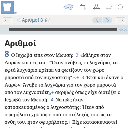
Αριθμοί 8
Audio Player
00:00
Αριθμοί
8
2
Ο Ιεχωβά είπε στον Μωυσή:
«Μίλησε στον
Ααρών και πες του: “Όταν ανάβεις τα λυχνάρια, τα
εφτά λυχνάρια πρέπει να φωτίζουν τον χώρο
3
μπροστά από τον λυχνοστάτη”».
+
Έτσι και έκανε ο
Ααρών: Άναβε τα λυχνάρια για τον χώρο μπροστά
από τον λυχνοστάτη,
+
ακριβώς όπως είχε διατάξει ο
4
Ιεχωβά τον Μωυσή.
Να πώς ήταν
κατασκευασμένος ο λυχνοστάτης: Ήταν από
σφυρήλατο χρυσάφι· από το στέλεχός του ως τα
άνθη του, ήταν σφυρήλατος.
+
Είχε κατασκευαστεί