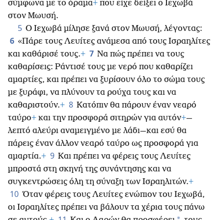
σύμφωνα με το όραμα
+
που είχε δείξει ο Ιεχωβά
στον Μωυσή.
5
Ο Ιεχωβά μίλησε ξανά στον Μωυσή, λέγοντας:
6
«Πάρε τους Λευίτες ανάμεσα από τους Ισραηλίτες
7
και καθάρισέ τους.
+
Να πώς πρέπει να τους
καθαρίσεις: Ράντισέ τους με νερό που καθαρίζει
αμαρτίες, και πρέπει να ξυρίσουν όλο το σώμα τους
με ξυράφι, να πλύνουν τα ρούχα τους και να
8
καθαριστούν.
+
Κατόπιν θα πάρουν έναν νεαρό
ταύρο
+
και την προσφορά σιτηρών για αυτόν
+
—
λεπτό αλεύρι αναμειγμένο με λάδι—και εσύ θα
πάρεις έναν άλλον νεαρό ταύρο ως προσφορά για
9
αμαρτία.
+
Και πρέπει να φέρεις τους Λευίτες
μπροστά στη σκηνή της συνάντησης και να
συγκεντρώσεις όλη τη σύναξη των Ισραηλιτών.
+
10
Όταν φέρεις τους Λευίτες ενώπιον του Ιεχωβά,
οι Ισραηλίτες πρέπει να βάλουν τα χέρια τους πάνω
11