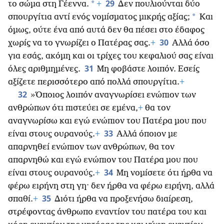
29
*
το σώμα στη Γέεννα.
+
Δεν πουλιούνται δύο
*
σπουργίτια αντί ενός νομίσματος μικρής αξίας;
Και
όμως, ούτε ένα από αυτά δεν θα πέσει στο έδαφος
30
χωρίς να το γνωρίζει ο Πατέρας σας.
+
Αλλά όσο
για εσάς, ακόμη και οι τρίχες του κεφαλιού σας είναι
31
όλες αριθμημένες.
Μη φοβάστε λοιπόν. Εσείς
αξίζετε περισσότερο από πολλά σπουργίτια.
+
32
»Όποιος λοιπόν αναγνωρίσει ενώπιον των
ανθρώπων ότι πιστεύει σε εμένα,
+
θα τον
αναγνωρίσω και εγώ ενώπιον του Πατέρα μου που
33
είναι στους ουρανούς.
+
Αλλά όποιον με
απαρνηθεί ενώπιον των ανθρώπων, θα τον
απαρνηθώ και εγώ ενώπιον του Πατέρα μου που
34
είναι στους ουρανούς.
+
Μη νομίσετε ότι ήρθα
να
φέρω ειρήνη στη γη· δεν ήρθα να φέρω ειρήνη, αλλά
35
σπαθί.
+
Διότι ήρθα να προξενήσω διαίρεση,
στρέφοντας άνθρωπο εναντίον του πατέρα του και