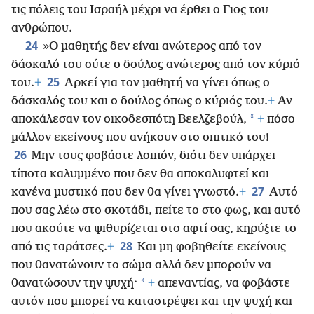
τις πόλεις του Ισραήλ μέχρι να έρθει ο Γιος του
ανθρώπου.
24
»Ο μαθητής δεν είναι ανώτερος από τον
δάσκαλό του ούτε ο δούλος ανώτερος από τον κύριό
25
του.
+
Αρκεί για τον μαθητή να γίνει όπως ο
δάσκαλός του και ο δούλος όπως ο κύριός του.
+
Αν
*
αποκάλεσαν τον οικοδεσπότη Βεελζεβούλ,
+
πόσο
μάλλον εκείνους που ανήκουν στο σπιτικό του!
26
Μην τους φοβάστε λοιπόν, διότι δεν υπάρχει
τίποτα καλυμμένο που δεν θα αποκαλυφτεί και
27
κανένα μυστικό που δεν θα γίνει γνωστό.
+
Αυτό
που σας λέω στο σκοτάδι, πείτε το στο φως, και αυτό
που ακούτε να ψιθυρίζεται στο αφτί σας, κηρύξτε το
28
από τις ταράτσες.
+
Και μη φοβηθείτε εκείνους
που θανατώνουν το σώμα αλλά δεν μπορούν να
*
θανατώσουν την ψυχή·
+
απεναντίας, να φοβάστε
αυτόν που μπορεί να καταστρέψει και την ψυχή και