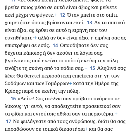
»Σε όποια πόλη ή χωριό μπείτε, ψάξτε να
βρείτε ποιος μέσα
σε αυτά είναι άξιος και μείνετε
12
εκεί μέχρι να φύγετε.
+
Όταν μπείτε στο σπίτι,
13
χαιρετήστε όσους βρίσκονται εκεί.
Αν το σπιτικό
είναι άξιο, ας έρθει σε αυτό η ειρήνη που του
ευχηθήκατε·
+
αλλά αν δεν είναι άξιο, η ειρήνη σας ας
14
επιστρέψει σε εσάς.
Οπουδήποτε δεν σας
δέχεται κάποιος ή δεν ακούει τα λόγια σας,
βγαίνοντας από εκείνο το σπίτι ή εκείνη την πόλη
15
τινάξτε τη σκόνη από τα πόδια σας.
+
Αληθινά σας
λέω: Θα δειχτεί περισσότερη επιείκεια στη γη των
Σοδόμων και των Γομόρρων
+
κατά την Ημέρα της
Κρίσης παρά σε εκείνη την πόλη.
16
»Δείτε! Σας στέλνω σαν πρόβατα ανάμεσα σε
λύκους· γι’ αυτό, να αποδειχτείτε προσεκτικοί σαν
τα φίδια και εντούτοις αθώοι σαν τα περιστέρια.
+
17
Να φυλάγεστε από τους ανθρώπους, διότι θα σας
παραδώσουν σε τοπικά δικαστήρια
+
και θα σας