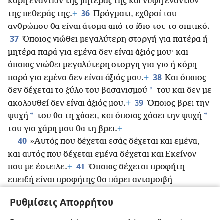
κόρη εναντίον της μητέρας της και νύφη εναντίον
36
της πεθεράς της.
+
Πράγματι, εχθροί του
ανθρώπου θα είναι άτομα από το ίδιο του το σπιτικό.
37
Όποιος νιώθει μεγαλύτερη στοργή για πατέρα ή
μητέρα παρά για εμένα δεν είναι άξιός μου· και
όποιος νιώθει μεγαλύτερη στοργή για γιο ή κόρη
38
παρά για εμένα δεν είναι άξιός μου.
+
Και όποιος
*
δεν δέχεται το ξύλο του βασανισμού
του και δεν με
39
ακολουθεί δεν είναι άξιός μου.
+
Όποιος βρει την
*
*
ψυχή
του θα τη χάσει, και όποιος χάσει την ψυχή
του για χάρη μου θα τη βρει.
+
40
»Αυτός που δέχεται εσάς δέχεται και εμένα,
και αυτός που δέχεται εμένα δέχεται και Εκείνον
41
που με έστειλε.
+
Όποιος δέχεται προφήτη
επειδή είναι προφήτης θα πάρει ανταμοιβή
προφήτη,
+
και όποιος δέχεται δίκαιο επειδή είναι
Ρυθμίσεις Απορρήτου
42
δίκαιος θα πάρει ανταμοιβή δικαίου.
Και όποιος
δώσει σε έναν από αυτούς τους μικρούς απλώς και