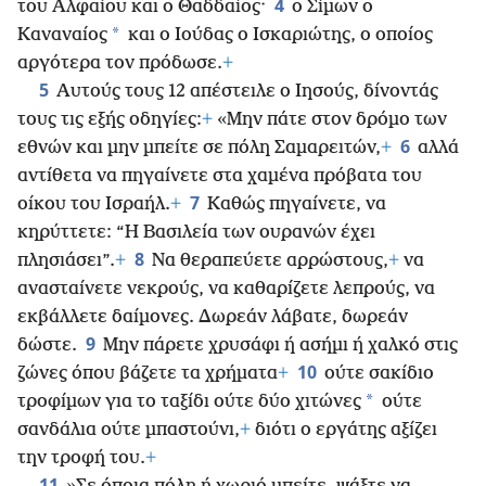
4
του Αλφαίου και ο Θαδδαίος·
ο Σίμων ο
*
Καναναίος
και ο Ιούδας ο Ισκαριώτης, ο οποίος
αργότερα τον πρόδωσε.
+
5
Αυτούς τους 12 απέστειλε ο Ιησούς, δίνοντάς
τους τις εξής οδηγίες:
+
«Μην πάτε στον δρόμο των
6
εθνών και μην μπείτε σε πόλη Σαμαρειτών,
+
αλλά
αντίθετα να πηγαίνετε στα χαμένα πρόβατα του
7
οίκου του Ισραήλ.
+
Καθώς πηγαίνετε, να
κηρύττετε: “Η Βασιλεία των ουρανών έχει
8
πλησιάσει”.
+
Να θεραπεύετε αρρώστους,
+
να
ανασταίνετε νεκρούς, να καθαρίζετε λεπρούς, να
εκβάλλετε δαίμονες. Δωρεάν λάβατε, δωρεάν
9
δώστε.
Μην πάρετε χρυσάφι ή ασήμι ή χαλκό στις
10
ζώνες όπου βάζετε τα χρήματα
+
ούτε σακίδιο
*
τροφίμων για το ταξίδι ούτε δύο χιτώνες
ούτε
σανδάλια ούτε μπαστούνι,
+
διότι ο εργάτης αξίζει
την τροφή του.
+
11