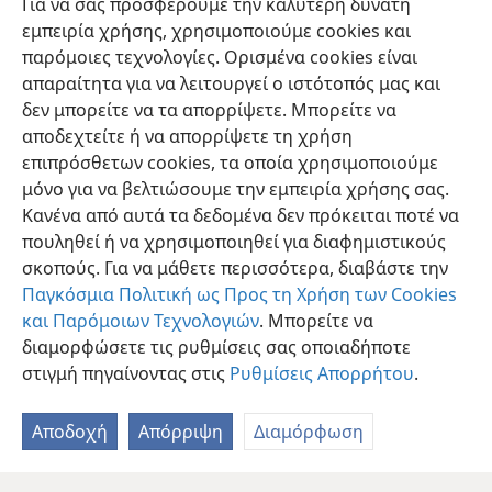
Για να σας προσφέρουμε την καλύτερη δυνατή
μόνο ένα ποτήρι κρύο νερό επειδή είναι μαθητής,
εμπειρία χρήσης, χρησιμοποιούμε cookies και
σας λέω αληθινά, δεν πρόκειται να χάσει την
παρόμοιες τεχνολογίες. Ορισμένα cookies είναι
ανταμοιβή του».
+
απαραίτητα για να λειτουργεί ο ιστότοπός μας και
δεν μπορείτε να τα απορρίψετε. Μπορείτε να
αποδεχτείτε ή να απορρίψετε τη χρήση
επιπρόσθετων cookies, τα οποία χρησιμοποιούμε
μόνο για να βελτιώσουμε την εμπειρία χρήσης σας.
Ελληνική
Κοινή Χρήση
Προτιμήσεις
Κανένα από αυτά τα δεδομένα δεν πρόκειται ποτέ να
Copyright
© 2026 Watch Tower Bible and Tract Society of Pennsylvania
πουληθεί ή να χρησιμοποιηθεί για διαφημιστικούς
Όροι Χρήσης
Πολιτική Απορρήτου
Ρυθμίσεις Απορρήτου
σκοπούς. Για να μάθετε περισσότερα, διαβάστε την
Σύνδεση
JW.ORG
Παγκόσμια Πολιτική ως Προς τη Χρήση των Cookies
και Παρόμοιων Τεχνολογιών
. Μπορείτε να
διαμορφώσετε τις ρυθμίσεις σας οποιαδήποτε
στιγμή πηγαίνοντας στις
Ρυθμίσεις Απορρήτου
.
Αποδοχή
Απόρριψη
Διαμόρφωση