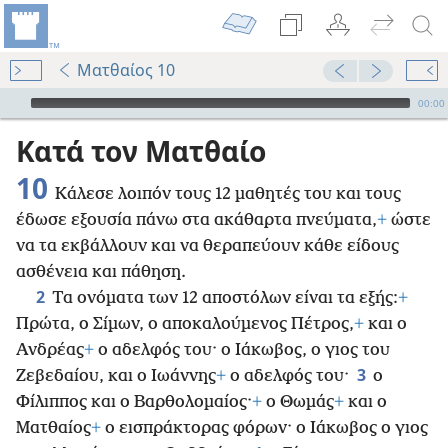
Ματθαίος 10
Audio Player
00:00
Κατά τον Ματθαίο
10
Κάλεσε λοιπόν τους 12 μαθητές του και τους
έδωσε εξουσία πάνω στα ακάθαρτα πνεύματα,
+
ώστε
να τα εκβάλλουν και να θεραπεύουν κάθε είδους
ασθένεια και πάθηση.
2
Τα ονόματα των 12 αποστόλων είναι τα εξής:
+
Πρώτα, ο Σίμων, ο αποκαλούμενος Πέτρος,
+
και ο
Ανδρέας
+
ο αδελφός του· ο Ιάκωβος, ο γιος του
3
Ζεβεδαίου, και ο Ιωάννης
+
ο αδελφός του·
ο
Φίλιππος και ο Βαρθολομαίος·
+
ο Θωμάς
+
και ο
Ματθαίος
+
ο εισπράκτορας φόρων· ο Ιάκωβος ο γιος