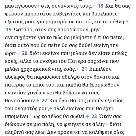
18
μαστιγώσουν
+
στις συναγωγές τους.
+
Και θα σας
φέρουν μπροστά σε κυβερνήτες και βασιλιάδες
+
εξαιτίας μου, για μαρτυρία σε αυτούς και στα έθνη.
+
19
Ωστόσο, όταν σας παραδώσουν, μην
ανησυχήσετε για το πώς θα μιλήσετε ή τι θα πείτε,
διότι αυτό που θα πείτε θα σας δοθεί εκείνη την
20
ώρα·
+
διότι εκείνοι που μιλούν δεν είστε απλώς
εσείς, αλλά το πνεύμα του Πατέρα σας είναι που
21
μιλάει χρησιμοποιώντας εσάς.
+
Επιπλέον,
αδελφός θα παραδώσει αδελφό στον θάνατο και
πατέρας το παιδί του, και παιδιά θα ξεσηκωθούν
εναντίον γονέων και θα βάλουν να τους
22
θανατώσουν.
+
Και όλοι θα σας μισούν εξαιτίας
του ονόματός μου,
+
αλλά εκείνος που θα έχει
23
*
υπομείνει
ως το τέλος θα σωθεί.
+
Όταν σας
διώκουν σε μια πόλη, να φεύγετε σε άλλη·
+
διότι
αληθινά σας λέω: Δεν πρόκειται να καλύψετε όλες