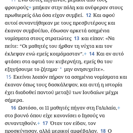
Ενώ αυτές πήγαιναν, μερικοί από τους
φρουρούς
+
μπήκαν στην πόλη και ανέφεραν στους
12
πρωθιερείς όλα όσα είχαν συμβεί.
Και αφού
αυτοί συναντήθηκαν με τους πρεσβυτέρους και
έκαναν συμβούλιο, έδωσαν αρκετά ασημένια
13
νομίσματα στους στρατιώτες
και είπαν: «Να
πείτε: “Οι μαθητές του ήρθαν τη νύχτα και τον
14
έκλεψαν ενώ εμείς κοιμόμασταν”.
+
Και αν αυτό
φτάσει στα αφτιά του κυβερνήτη, εμείς θα του
*
εξηγήσουμε το ζήτημα·
μην ανησυχείτε».
15
Εκείνοι λοιπόν πήραν τα ασημένια νομίσματα και
έκαναν όπως τους δασκάλεψαν, και αυτή η ιστορία
έχει διαδοθεί παντού μεταξύ των Ιουδαίων μέχρι
σήμερα.
16
Ωστόσο, οι 11 μαθητές πήγαν στη Γαλιλαία,
+
στο βουνό όπου είχε κανονίσει ο Ιησούς να
17
συναντηθούν.
+
Όταν τον είδαν, τον
18
προσκύνησαν, αλλά μερικοί αμφέβαλαν.
Ο