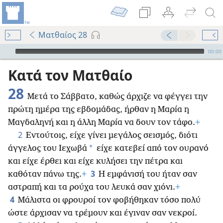
Ματθαίος 28
Audio Player
00:00
Κατά τον Ματθαίο
28
Μετά το Σάββατο, καθώς άρχιζε να φέγγει την
πρώτη ημέρα της εβδομάδας, ήρθαν η Μαρία η
Μαγδαληνή και η άλλη Μαρία να δουν τον τάφο.
+
2
Εντούτοις, είχε γίνει μεγάλος σεισμός, διότι
*
άγγελος του Ιεχωβά
είχε κατεβεί από τον ουρανό
και είχε έρθει και είχε κυλήσει την πέτρα και
3
καθόταν πάνω της.
+
Η εμφάνισή του ήταν σαν
αστραπή και τα ρούχα του λευκά σαν χιόνι.
+
4
Μάλιστα οι φρουροί τον φοβήθηκαν τόσο πολύ
ώστε άρχισαν να τρέμουν και έγιναν σαν νεκροί.