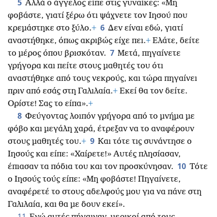
5
Αλλά ο άγγελος είπε στις γυναίκες: «Μη
φοβάστε, γιατί ξέρω ότι ψάχνετε τον Ιησού που
6
κρεμάστηκε στο ξύλο.
+
Δεν είναι εδώ, γιατί
αναστήθηκε, όπως ακριβώς είχε πει.
+
Ελάτε, δείτε
7
το μέρος όπου βρισκόταν.
Μετά, πηγαίνετε
γρήγορα και πείτε στους μαθητές του ότι
αναστήθηκε από τους νεκρούς, και τώρα πηγαίνει
πριν από εσάς στη Γαλιλαία.
+
Εκεί θα τον δείτε.
Ορίστε! Σας το είπα».
+
8
Φεύγοντας λοιπόν γρήγορα από το μνήμα με
φόβο και μεγάλη χαρά, έτρεξαν να το αναφέρουν
9
στους μαθητές του.
+
Και τότε τις συνάντησε ο
Ιησούς και είπε: «Χαίρετε!» Αυτές πλησίασαν,
10
έπιασαν τα πόδια του και τον προσκύνησαν.
Τότε
ο Ιησούς τούς είπε: «Μη φοβάστε! Πηγαίνετε,
αναφέρετέ το στους αδελφούς μου για να πάνε στη
Γαλιλαία, και θα με δουν εκεί».
11