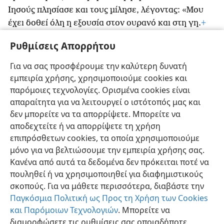
Ιησούς πλησίασε και τους μίλησε, λέγοντας: «Μου
έχει δοθεί όλη η εξουσία στον ουρανό και στη γη.
+
19
Πηγαίνετε, λοιπόν, και κάντε μαθητές από όλα τα
Ρυθμίσεις Απορρήτου
έθνη,
+
βαφτίζοντάς τους
+
στο όνομα του Πατέρα και
20
του Γιου και του αγίου πνεύματος,
διδάσκοντάς
Για να σας προσφέρουμε την καλύτερη δυνατή
τους να τηρούν όλα όσα σας έχω παραγγείλει.
+
Και
εμπειρία χρήσης, χρησιμοποιούμε cookies και
εγώ είμαι μαζί σας όλες τις ημέρες μέχρι την τελική
παρόμοιες τεχνολογίες. Ορισμένα cookies είναι
*
περίοδο του συστήματος πραγμάτων».
+
απαραίτητα για να λειτουργεί ο ιστότοπός μας και
δεν μπορείτε να τα απορρίψετε. Μπορείτε να
αποδεχτείτε ή να απορρίψετε τη χρήση
επιπρόσθετων cookies, τα οποία χρησιμοποιούμε
μόνο για να βελτιώσουμε την εμπειρία χρήσης σας.
Ελληνική
Κοινή Χρήση
Προτιμήσεις
Κανένα από αυτά τα δεδομένα δεν πρόκειται ποτέ να
Copyright
© 2026 Watch Tower Bible and Tract Society of Pennsylvania
πουληθεί ή να χρησιμοποιηθεί για διαφημιστικούς
Όροι Χρήσης
Πολιτική Απορρήτου
Ρυθμίσεις Απορρήτου
σκοπούς. Για να μάθετε περισσότερα, διαβάστε την
Σύνδεση
JW.ORG
Παγκόσμια Πολιτική ως Προς τη Χρήση των Cookies
και Παρόμοιων Τεχνολογιών
. Μπορείτε να
διαμορφώσετε τις ρυθμίσεις σας οποιαδήποτε