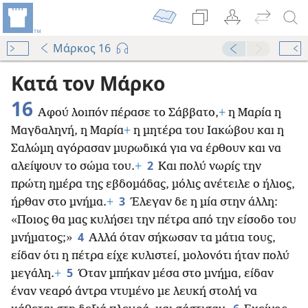
Μάρκος 16
Κατά τον Μάρκο
16
Αφού λοιπόν πέρασε το Σάββατο,
+
η Μαρία η
Μαγδαληνή, η Μαρία
+
η μητέρα του Ιακώβου και η
Σαλώμη αγόρασαν μυρωδικά για να έρθουν και να
2
αλείψουν το σώμα του.
+
Και πολύ νωρίς την
πρώτη ημέρα της εβδομάδας, μόλις ανέτειλε ο ήλιος,
3
ήρθαν στο μνήμα.
+
Έλεγαν δε η μία στην άλλη:
«Ποιος θα μας κυλήσει την πέτρα από την είσοδο του
4
μνήματος;»
Αλλά όταν σήκωσαν τα μάτια τους,
είδαν ότι η πέτρα είχε κυλιστεί, μολονότι ήταν πολύ
5
μεγάλη.
+
Όταν μπήκαν μέσα στο μνήμα, είδαν
έναν νεαρό άντρα ντυμένο με λευκή στολή να