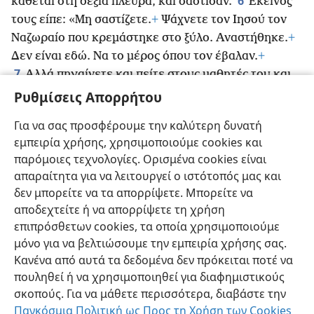
6
κάθεται στη δεξιά πλευρά, και σάστισαν.
Εκείνος
τους είπε: «Μη σαστίζετε.
+
Ψάχνετε τον Ιησού τον
Ναζωραίο που κρεμάστηκε στο ξύλο. Αναστήθηκε.
+
Δεν είναι εδώ. Να το μέρος όπου τον έβαλαν.
+
7
Αλλά πηγαίνετε και πείτε στους μαθητές του και
στον Πέτρο: “Πηγαίνει πριν από εσάς στη Γαλιλαία.
+
Ρυθμίσεις Απορρήτου
8
Εκεί θα τον δείτε, όπως σας είπε”».
+
Αυτές λοιπόν
Για να σας προσφέρουμε την καλύτερη δυνατή
όταν βγήκαν έξω, έφυγαν από το μνήμα γεμάτες
εμπειρία χρήσης, χρησιμοποιούμε cookies και
τρόμο και δέος. Και δεν είπαν τίποτα σε κανέναν,
παρόμοιες τεχνολογίες. Ορισμένα cookies είναι
*
γιατί φοβούνταν.
+
απαραίτητα για να λειτουργεί ο ιστότοπός μας και
δεν μπορείτε να τα απορρίψετε. Μπορείτε να
αποδεχτείτε ή να απορρίψετε τη χρήση
επιπρόσθετων cookies, τα οποία χρησιμοποιούμε
Ελληνική
Κοινή Χρήση
Προτιμήσεις
μόνο για να βελτιώσουμε την εμπειρία χρήσης σας.
Κανένα από αυτά τα δεδομένα δεν πρόκειται ποτέ να
Copyright
© 2026 Watch Tower Bible and Tract Society of Pennsylvania
Όροι Χρήσης
Πολιτική Απορρήτου
Ρυθμίσεις Απορρήτου
πουληθεί ή να χρησιμοποιηθεί για διαφημιστικούς
Σύνδεση
JW.ORG
σκοπούς. Για να μάθετε περισσότερα, διαβάστε την
Παγκόσμια Πολιτική ως Προς τη Χρήση των Cookies