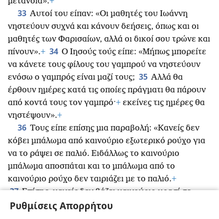
μετάνοια».
+
33
Αυτοί του είπαν: «Οι μαθητές του Ιωάννη
νηστεύουν συχνά και κάνουν δεήσεις, όπως και οι
μαθητές των Φαρισαίων, αλλά οι δικοί σου τρώνε και
34
πίνουν».
+
Ο Ιησούς τούς είπε: «Μήπως μπορείτε
να κάνετε τους φίλους του γαμπρού να νηστεύουν
35
ενόσω ο γαμπρός είναι μαζί τους;
Αλλά θα
έρθουν ημέρες κατά τις οποίες πράγματι θα πάρουν
από κοντά τους τον γαμπρό·
+
εκείνες τις ημέρες θα
νηστέψουν».
+
36
Τους είπε επίσης μια παραβολή: «Κανείς δεν
κόβει μπάλωμα από καινούριο εξωτερικό ρούχο για
να το ράψει σε παλιό. Ειδάλλως το καινούριο
μπάλωμα αποσπάται και το μπάλωμα από το
καινούριο ρούχο δεν ταιριάζει με το παλιό.
+
37
Επίσης, κανείς δεν βάζει καινούριο κρασί σε
Ρυθμίσεις Απορρήτου
παλιά ασκιά. Ειδάλλως το καινούριο κρασί θα σκίσει
τα ασκιά, και αυτό θα χυθεί και τα ασκιά θα