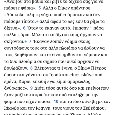
«Ανοίξου στα βαθιά και ρίξτε τα δίχτυα σας για να
5
πιάσετε ψάρια».
Αλλά ο Σίμων απάντησε:
«Δάσκαλε, όλη τη νύχτα παιδευόμασταν και δεν
πιάσαμε τίποτα,
+
αλλά αφού το λες εσύ θα ρίξω τα
6
*
δίχτυα».
Όταν το έκαναν αυτό, έπιασαν
πάρα
πολλά ψάρια. Μάλιστα τα δίχτυα τους άρχισαν να
7
σκίζονται.
+
Έκαναν λοιπόν νόημα στους
συντρόφους τους στο άλλο πλοιάριο να έρθουν να
τους βοηθήσουν· και εκείνοι ήρθαν και γέμισαν και
τα δύο πλοιάρια σε σημείο που αυτά άρχισαν να
8
βουλιάζουν.
Βλέποντας τι έγινε, ο Σίμων Πέτρος
έπεσε στα γόνατα του Ιησού και είπε: «Φύγε από
εμένα, Κύριε, επειδή εγώ είμαι αμαρτωλός
9
άνθρωπος».
Διότι τόσο αυτός όσο και εκείνοι που
ήταν μαζί του κυριεύτηκαν από έκπληξη με την
10
ψαριά που είχαν πιάσει,
και το ίδιο συνέβη με τον
Ιάκωβο και τον Ιωάννη, τους γιους του Ζεβεδαίου,
+