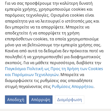
Για να σας προσφέρουμε την καλύτερη δυνατή
38
καταστραφούν.
Αλλά το καινούριο κρασί πρέπει
εμπειρία χρήσης, χρησιμοποιούμε cookies και
39
να το βάζουν σε καινούρια ασκιά.
Κανείς δεν
παρόμοιες τεχνολογίες. Ορισμένα cookies είναι
θέλει καινούριο κρασί αφού πιει παλιό, διότι λέει:
απαραίτητα για να λειτουργεί ο ιστότοπός μας και
“Το παλιό είναι ωραίο”».
δεν μπορείτε να τα απορρίψετε. Μπορείτε να
αποδεχτείτε ή να απορρίψετε τη χρήση
επιπρόσθετων cookies, τα οποία χρησιμοποιούμε
μόνο για να βελτιώσουμε την εμπειρία χρήσης σας.
Κανένα από αυτά τα δεδομένα δεν πρόκειται ποτέ να
Ελληνική
Κοινή Χρήση
Προτιμήσεις
πουληθεί ή να χρησιμοποιηθεί για διαφημιστικούς
Copyright
© 2026 Watch Tower Bible and Tract Society of Pennsylvania
σκοπούς. Για να μάθετε περισσότερα, διαβάστε την
Όροι Χρήσης
Πολιτική Απορρήτου
Ρυθμίσεις Απορρήτου
Σύνδεση
JW.ORG
Παγκόσμια Πολιτική ως Προς τη Χρήση των Cookies
και Παρόμοιων Τεχνολογιών
. Μπορείτε να
διαμορφώσετε τις ρυθμίσεις σας οποιαδήποτε
στιγμή πηγαίνοντας στις
Ρυθμίσεις Απορρήτου
.
Αποδοχή
Απόρριψη
Διαμόρφωση