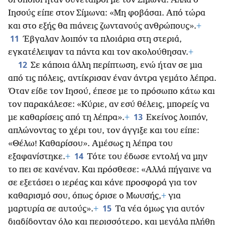
οι οποίοι ήταν συνέταιροι με τον Σίμωνα. Αλλά ο
Ιησούς είπε στον Σίμωνα: «Μη φοβάσαι. Από τώρα
και στο εξής θα πιάνεις ζωντανούς ανθρώπους».
+
11
Έβγαλαν λοιπόν τα πλοιάρια στη στεριά,
εγκατέλειψαν τα πάντα και τον ακολούθησαν.
+
12
Σε κάποια άλλη περίπτωση, ενώ ήταν σε μια
από τις πόλεις, αντίκρισαν έναν άντρα γεμάτο λέπρα.
Όταν είδε τον Ιησού, έπεσε με το πρόσωπο κάτω και
τον παρακάλεσε: «Κύριε, αν εσύ θέλεις, μπορείς να
13
με καθαρίσεις από τη λέπρα».
+
Εκείνος λοιπόν,
απλώνοντας το χέρι του, τον άγγιξε και του είπε:
«Θέλω! Καθαρίσου». Αμέσως η λέπρα του
14
εξαφανίστηκε.
+
Τότε του έδωσε εντολή να μην
το πει σε κανέναν. Και πρόσθεσε: «Αλλά πήγαινε να
σε εξετάσει ο ιερέας και κάνε προσφορά για τον
καθαρισμό σου, όπως όρισε ο Μωυσής,
+
για
15
μαρτυρία σε αυτούς».
+
Τα νέα όμως για αυτόν
διαδίδονταν όλο και περισσότερο, και μεγάλα πλήθη