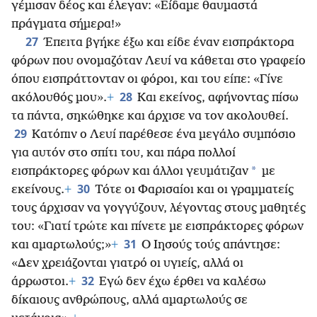
γέμισαν δέος και έλεγαν: «Είδαμε θαυμαστά
πράγματα σήμερα!»
27
Έπειτα βγήκε έξω και είδε έναν εισπράκτορα
φόρων που ονομαζόταν Λευί να κάθεται στο γραφείο
όπου εισπράττονταν οι φόροι, και του είπε: «Γίνε
28
ακόλουθός μου».
+
Και εκείνος, αφήνοντας πίσω
τα πάντα, σηκώθηκε και άρχισε να τον ακολουθεί.
29
Κατόπιν ο Λευί παρέθεσε ένα μεγάλο συμπόσιο
για αυτόν στο σπίτι του, και πάρα πολλοί
*
εισπράκτορες φόρων και άλλοι γευμάτιζαν
με
30
εκείνους.
+
Τότε οι Φαρισαίοι και οι γραμματείς
τους άρχισαν να γογγύζουν, λέγοντας στους μαθητές
του: «Γιατί τρώτε και πίνετε με εισπράκτορες φόρων
31
και αμαρτωλούς;»
+
Ο Ιησούς τούς απάντησε:
«Δεν χρειάζονται γιατρό οι υγιείς, αλλά οι
32
άρρωστοι.
+
Εγώ δεν έχω έρθει να καλέσω
δίκαιους ανθρώπους, αλλά αμαρτωλούς σε