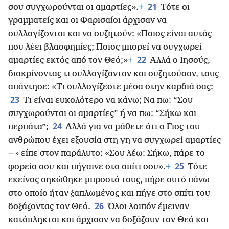
21
σου συγχωρούνται οι αμαρτίες».
+
Τότε οι
γραμματείς και οι Φαρισαίοι άρχισαν να
συλλογίζονται και να συζητούν: «Ποιος είναι αυτός
που
λέει βλασφημίες; Ποιος μπορεί να συγχωρεί
22
αμαρτίες εκτός από τον Θεό;»
+
Αλλά ο Ιησούς,
διακρίνοντας τι συλλογίζονταν και συζητούσαν, τους
απάντησε: «Τι συλλογίζεστε μέσα στην καρδιά σας;
23
Τι είναι ευκολότερο να κάνω; Να πω: “Σου
συγχωρούνται οι αμαρτίες” ή να πω: “Σήκω και
24
περπάτα”;
Αλλά για να μάθετε ότι ο Γιος του
ανθρώπου έχει εξουσία στη γη να συγχωρεί αμαρτίες
—» είπε στον παράλυτο: «Σου λέω: Σήκω, πάρε το
25
φορείο σου και πήγαινε στο σπίτι σου».
+
Τότε
εκείνος σηκώθηκε μπροστά τους, πήρε αυτό πάνω
στο οποίο ήταν ξαπλωμένος και πήγε στο σπίτι του
26
δοξάζοντας τον Θεό.
Όλοι λοιπόν έμειναν
κατάπληκτοι και άρχισαν να δοξάζουν τον Θεό και