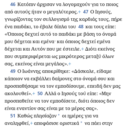
46
Κατόπιν άρχισαν να λογομαχούν για το ποιος
47
από αυτούς ήταν ο μεγαλύτερος.
+
Ο Ιησούς,
γνωρίζοντας τον συλλογισμό της καρδιάς τους, πήρε
48
ένα παιδάκι, το έβαλε δίπλα του
και τους είπε:
«Όποιος δεχτεί αυτό το παιδάκι με βάση το όνομά
μου δέχεται και εμένα· και όποιος δεχτεί εμένα
δέχεται και Αυτόν που με έστειλε.
+
Διότι εκείνος
που συμπεριφέρεται ως μικρότερος μεταξύ όλων
σας, εκείνος είναι μεγάλος».
+
49
Ο Ιωάννης αποκρίθηκε: «Δάσκαλε, είδαμε
κάποιον να εκβάλλει δαίμονες στο όνομά σου και
προσπαθήσαμε να τον εμποδίσουμε, επειδή δεν μας
50
ακολουθεί».
+
Αλλά ο Ιησούς τού είπε: «Μην
προσπαθείτε να τον εμποδίσετε, διότι όποιος δεν
είναι
εναντίον σας είναι με το μέρος σας».
51
*
Καθώς πλησίαζαν
οι ημέρες για να
*
αναληφθεί,
+
αποφάσισε οριστικά
να πάει στην