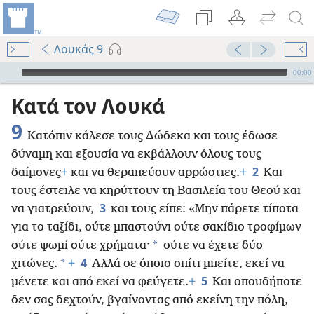
Λουκάς 9
Audio Player
00:00
Κατά τον Λουκά
9
Κατόπιν κάλεσε τους Δώδεκα και τους έδωσε
δύναμη και εξουσία να εκβάλλουν όλους τους
2
δαίμονες
+
και να θεραπεύουν αρρώστιες.
+
Και
τους έστειλε να κηρύττουν τη Βασιλεία του Θεού και
3
να γιατρεύουν,
και τους είπε: «Μην πάρετε τίποτα
για το ταξίδι, ούτε μπαστούνι ούτε σακίδιο τροφίμων
*
ούτε ψωμί ούτε χρήματα·
ούτε να έχετε δύο
4
*
χιτώνες.
+
Αλλά σε όποιο σπίτι μπείτε, εκεί να
5
μένετε και από εκεί να φεύγετε.
+
Και οπουδήποτε
δεν σας δεχτούν, βγαίνοντας από εκείνη την πόλη,