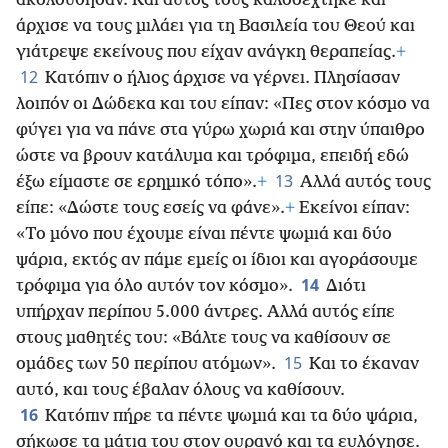
ακολούθησαν. Και αυτός τους καλοδέχτηκε και
άρχισε να τους μιλάει για τη Βασιλεία του Θεού και
γιάτρεψε εκείνους που είχαν ανάγκη θεραπείας.
+
12
Κατόπιν ο ήλιος άρχισε να γέρνει. Πλησίασαν
λοιπόν οι Δώδεκα και του είπαν: «Πες στον κόσμο να
φύγει για να πάνε στα γύρω χωριά και στην ύπαιθρο
ώστε να βρουν κατάλυμα και τρόφιμα, επειδή εδώ
13
έξω είμαστε σε ερημικό τόπο».
+
Αλλά αυτός τους
είπε: «Δώστε τους εσείς να φάνε».
+
Εκείνοι είπαν:
«Το μόνο που έχουμε είναι πέντε ψωμιά και δύο
ψάρια, εκτός αν πάμε εμείς οι ίδιοι και αγοράσουμε
14
τρόφιμα για όλο αυτόν τον κόσμο».
Διότι
υπήρχαν περίπου 5.000 άντρες. Αλλά αυτός είπε
στους μαθητές του: «Βάλτε τους να καθίσουν σε
15
ομάδες των 50 περίπου ατόμων».
Και το έκαναν
αυτό, και τους έβαλαν όλους να καθίσουν.
16
Κατόπιν πήρε τα πέντε ψωμιά και τα δύο ψάρια,
σήκωσε τα μάτια του στον ουρανό και τα ευλόγησε.