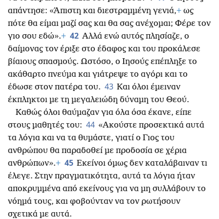
απάντησε: «Άπιστη και διεστραμμένη γενιά,
+
ως
πότε θα είμαι μαζί σας και θα σας ανέχομαι; Φέρε τον
42
γιο σου εδώ».
+
Αλλά ενώ αυτός πλησίαζε, ο
δαίμονας τον έριξε στο έδαφος και του προκάλεσε
βίαιους σπασμούς. Ωστόσο, ο Ιησούς επέπληξε το
ακάθαρτο πνεύμα και γιάτρεψε το αγόρι και το
43
έδωσε στον πατέρα του.
Και όλοι έμειναν
έκπληκτοι με τη μεγαλειώδη δύναμη του Θεού.
Καθώς όλοι θαύμαζαν για όλα όσα έκανε, είπε
44
στους μαθητές του:
«Ακούστε προσεκτικά αυτά
τα λόγια και να τα θυμάστε, γιατί ο Γιος του
ανθρώπου θα παραδοθεί με προδοσία σε χέρια
45
ανθρώπων».
+
Εκείνοι όμως δεν καταλάβαιναν τι
έλεγε. Στην πραγματικότητα, αυτά τα λόγια ήταν
αποκρυμμένα από εκείνους για να μη συλλάβουν το
νόημά τους, και φοβούνταν να τον ρωτήσουν
σχετικά με αυτά.