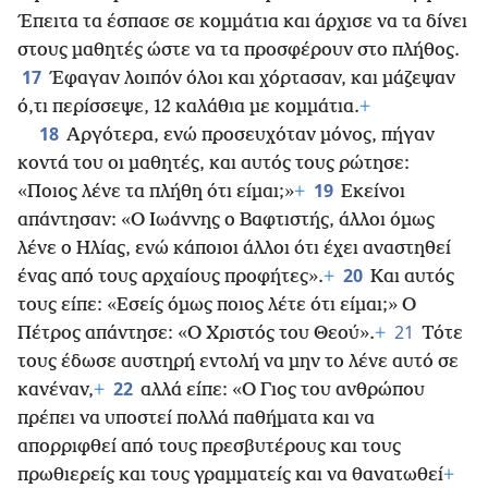
Έπειτα τα έσπασε σε κομμάτια και άρχισε να τα δίνει
στους μαθητές ώστε να τα προσφέρουν στο πλήθος.
17
Έφαγαν λοιπόν όλοι και χόρτασαν, και μάζεψαν
ό,τι περίσσεψε, 12 καλάθια με κομμάτια.
+
18
Αργότερα, ενώ προσευχόταν μόνος, πήγαν
κοντά του οι μαθητές, και αυτός τους ρώτησε:
19
«Ποιος λένε τα πλήθη ότι είμαι;»
+
Εκείνοι
απάντησαν: «Ο Ιωάννης ο Βαφτιστής, άλλοι όμως
λένε ο Ηλίας, ενώ κάποιοι άλλοι ότι έχει αναστηθεί
20
ένας από τους αρχαίους προφήτες».
+
Και αυτός
τους είπε: «Εσείς όμως ποιος λέτε ότι είμαι;» Ο
21
Πέτρος απάντησε: «Ο Χριστός του Θεού».
+
Τότε
τους έδωσε αυστηρή εντολή να μην το λένε αυτό σε
22
κανέναν,
+
αλλά είπε: «Ο Γιος του ανθρώπου
πρέπει να υποστεί πολλά παθήματα και να
απορριφθεί από τους πρεσβυτέρους και τους
πρωθιερείς και τους γραμματείς και να θανατωθεί
+