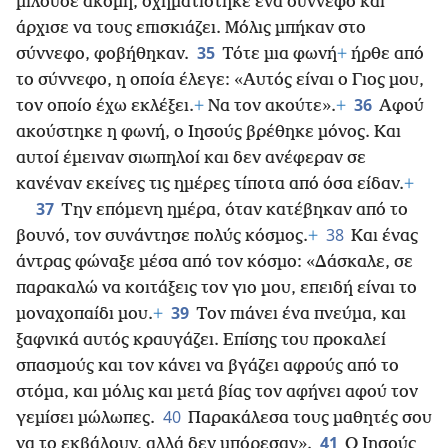
μιλούσε ακόμη, σχηματίστηκε ένα σύννεφο και
άρχισε να τους επισκιάζει. Μόλις μπήκαν στο
35
σύννεφο, φοβήθηκαν.
Τότε μια φωνή
+
ήρθε από
το σύννεφο, η οποία έλεγε: «Αυτός είναι ο Γιος μου,
36
τον οποίο έχω εκλέξει.
+
Να τον ακούτε».
+
Αφού
ακούστηκε η φωνή, ο Ιησούς βρέθηκε μόνος. Και
αυτοί έμειναν σιωπηλοί και δεν ανέφεραν σε
κανέναν εκείνες τις ημέρες τίποτα από όσα είδαν.
+
37
Την επόμενη ημέρα, όταν κατέβηκαν από το
38
βουνό, τον συνάντησε πολύς κόσμος.
+
Και ένας
άντρας φώναξε μέσα από τον κόσμο: «Δάσκαλε, σε
παρακαλώ να κοιτάξεις τον γιο μου, επειδή είναι το
39
μοναχοπαίδι μου.
+
Τον πιάνει ένα πνεύμα, και
ξαφνικά αυτός κραυγάζει. Επίσης του προκαλεί
σπασμούς και τον κάνει να βγάζει αφρούς από το
στόμα, και μόλις και μετά βίας τον αφήνει αφού τον
40
γεμίσει μώλωπες.
Παρακάλεσα τους μαθητές σου
41
να το εκβάλουν, αλλά δεν μπόρεσαν».
Ο Ιησούς