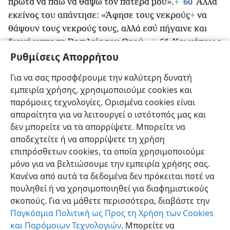
60
πρώτα να πάω να θάψω τον πατέρα μου».
+
Αλλά
εκείνος του απάντησε: «Άφησε τους νεκρούς
+
να
θάψουν τους νεκρούς τους, αλλά εσύ πήγαινε και
61
διακήρυττε τη Βασιλεία του Θεού».
+
Και κάποιος
Ρυθμίσεις Απορρήτου
άλλος είπε: «Θα σε ακολουθήσω, Κύριε, αλλά πρώτα
επίτρεψέ μου να αποχαιρετήσω τους δικούς μου».
Για να σας προσφέρουμε την καλύτερη δυνατή
62
Ο Ιησούς τού απάντησε: «Όποιος έχει βάλει το
εμπειρία χρήσης, χρησιμοποιούμε cookies και
χέρι του στο αλέτρι και κοιτάζει τα πράγματα που
παρόμοιες τεχνολογίες. Ορισμένα cookies είναι
βρίσκονται πίσω
+
δεν είναι κατάλληλος για τη
απαραίτητα για να λειτουργεί ο ιστότοπός μας και
Βασιλεία του Θεού».
+
δεν μπορείτε να τα απορρίψετε. Μπορείτε να
αποδεχτείτε ή να απορρίψετε τη χρήση
επιπρόσθετων cookies, τα οποία χρησιμοποιούμε
μόνο για να βελτιώσουμε την εμπειρία χρήσης σας.
Κανένα από αυτά τα δεδομένα δεν πρόκειται ποτέ να
Ελληνική
Κοινή Χρήση
Προτιμήσεις
πουληθεί ή να χρησιμοποιηθεί για διαφημιστικούς
Copyright
© 2026 Watch Tower Bible and Tract Society of Pennsylvania
σκοπούς. Για να μάθετε περισσότερα, διαβάστε την
Όροι Χρήσης
Πολιτική Απορρήτου
Ρυθμίσεις Απορρήτου
Σύνδεση
JW.ORG
Παγκόσμια Πολιτική ως Προς τη Χρήση των Cookies
και Παρόμοιων Τεχνολογιών
. Μπορείτε να