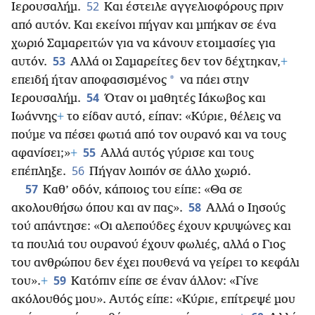
52
Ιερουσαλήμ.
Και έστειλε αγγελιοφόρους πριν
από αυτόν. Και εκείνοι πήγαν και μπήκαν σε ένα
χωριό Σαμαρειτών για να κάνουν ετοιμασίες για
53
αυτόν.
Αλλά οι Σαμαρείτες δεν τον δέχτηκαν,
+
*
επειδή ήταν αποφασισμένος
να πάει στην
54
Ιερουσαλήμ.
Όταν οι μαθητές Ιάκωβος και
Ιωάννης
+
το είδαν αυτό, είπαν: «Κύριε, θέλεις να
πούμε να πέσει φωτιά από τον ουρανό και να τους
55
αφανίσει;»
+
Αλλά αυτός γύρισε και τους
56
επέπληξε.
Πήγαν λοιπόν σε άλλο χωριό.
57
Καθ’ οδόν, κάποιος του είπε: «Θα σε
58
ακολουθήσω όπου και αν πας».
Αλλά ο Ιησούς
τού απάντησε: «Οι αλεπούδες έχουν κρυψώνες και
τα πουλιά του ουρανού έχουν φωλιές, αλλά ο Γιος
του ανθρώπου δεν έχει πουθενά να γείρει το κεφάλι
59
του».
+
Κατόπιν είπε σε έναν άλλον: «Γίνε
ακόλουθός μου». Αυτός είπε: «Κύριε, επίτρεψέ μου