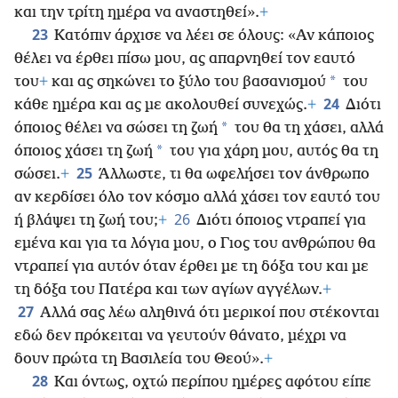
και την τρίτη ημέρα να αναστηθεί».
+
23
Κατόπιν άρχισε να λέει σε όλους: «Αν κάποιος
θέλει να έρθει πίσω μου, ας απαρνηθεί τον εαυτό
*
του
+
και ας σηκώνει το ξύλο του βασανισμού
του
24
κάθε ημέρα και ας με ακολουθεί συνεχώς.
+
Διότι
*
όποιος θέλει να σώσει τη ζωή
του θα τη χάσει, αλλά
*
όποιος χάσει τη ζωή
του για χάρη μου, αυτός θα τη
25
σώσει.
+
Άλλωστε, τι θα ωφελήσει τον άνθρωπο
αν κερδίσει όλο τον κόσμο αλλά χάσει τον εαυτό του
26
ή βλάψει τη ζωή του;
+
Διότι όποιος ντραπεί για
εμένα και για τα λόγια μου, ο Γιος του ανθρώπου θα
ντραπεί για αυτόν όταν έρθει με τη δόξα του και με
τη δόξα του Πατέρα και των αγίων αγγέλων.
+
27
Αλλά σας λέω αληθινά ότι μερικοί που στέκονται
εδώ δεν πρόκειται να
γευτούν θάνατο, μέχρι να
δουν πρώτα τη Βασιλεία του Θεού».
+
28
Και όντως, οχτώ περίπου ημέρες αφότου είπε