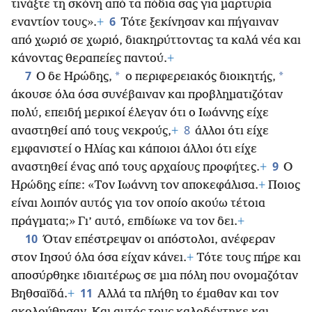
τινάξτε τη σκόνη από τα πόδια σας για μαρτυρία
6
εναντίον τους».
+
Τότε ξεκίνησαν και πήγαιναν
από χωριό σε χωριό, διακηρύττοντας
τα καλά νέα και
κάνοντας θεραπείες παντού.
+
7
*
*
Ο δε Ηρώδης,
ο περιφερειακός διοικητής,
άκουσε όλα όσα συνέβαιναν και προβληματιζόταν
πολύ, επειδή μερικοί έλεγαν ότι ο Ιωάννης είχε
8
αναστηθεί από τους νεκρούς,
+
άλλοι ότι είχε
εμφανιστεί ο Ηλίας και κάποιοι άλλοι ότι είχε
9
αναστηθεί ένας από τους αρχαίους προφήτες.
+
Ο
Ηρώδης είπε: «Τον Ιωάννη τον αποκεφάλισα.
+
Ποιος
είναι λοιπόν αυτός για τον οποίο ακούω τέτοια
πράγματα;» Γι’ αυτό, επιδίωκε να τον δει.
+
10
Όταν επέστρεψαν οι απόστολοι, ανέφεραν
στον Ιησού όλα όσα είχαν κάνει.
+
Τότε τους πήρε και
αποσύρθηκε ιδιαιτέρως σε μια πόλη που ονομαζόταν
11
Βηθσαϊδά.
+
Αλλά τα πλήθη το έμαθαν και τον