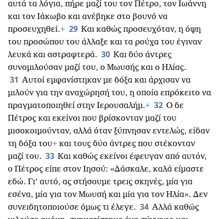
αυτά τα λόγια, πήρε μαζί του τον Πέτρο, τον Ιωάννη
και τον Ιάκωβο και ανέβηκε στο βουνό να
29
προσευχηθεί.
+
Και καθώς προσευχόταν, η όψη
του προσώπου του άλλαξε και τα ρούχα του έγιναν
30
λευκά και αστραφτερά.
Και δύο άντρες
συνομιλούσαν μαζί του, ο Μωυσής και ο Ηλίας.
31
Αυτοί εμφανίστηκαν με δόξα και άρχισαν να
μιλούν για την αναχώρησή του, η οποία επρόκειτο να
32
πραγματοποιηθεί στην Ιερουσαλήμ.
+
Ο δε
Πέτρος και εκείνοι που βρίσκονταν μαζί του
μισοκοιμούνταν, αλλά όταν ξύπνησαν εντελώς, είδαν
τη δόξα του
+
και τους δύο άντρες που στέκονταν
33
μαζί του.
Και καθώς εκείνοι έφευγαν από αυτόν,
ο Πέτρος είπε στον Ιησού: «Δάσκαλε, καλά είμαστε
εδώ. Γι’ αυτό, ας στήσουμε τρεις σκηνές, μία για
εσένα, μία για τον Μωυσή και μία για τον Ηλία». Δεν
34
συνειδητοποιούσε όμως τι έλεγε.
Αλλά καθώς