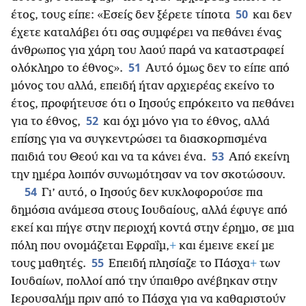
50
έτος, τους είπε: «Εσείς δεν ξέρετε τίποτα
και δεν
έχετε καταλάβει ότι σας συμφέρει να πεθάνει ένας
άνθρωπος για χάρη του λαού παρά να καταστραφεί
51
ολόκληρο το έθνος».
Αυτό όμως δεν το είπε από
μόνος του αλλά, επειδή ήταν αρχιερέας εκείνο το
έτος, προφήτευσε ότι ο Ιησούς επρόκειτο να πεθάνει
52
για το έθνος,
και όχι μόνο για το έθνος, αλλά
επίσης για να συγκεντρώσει τα διασκορπισμένα
53
παιδιά του Θεού και να τα κάνει ένα.
Από εκείνη
την ημέρα λοιπόν συνωμότησαν να τον σκοτώσουν.
54
Γι’ αυτό, ο Ιησούς δεν κυκλοφορούσε πια
δημόσια ανάμεσα στους Ιουδαίους, αλλά έφυγε από
εκεί και πήγε στην περιοχή κοντά στην έρημο, σε μια
πόλη που ονομάζεται Εφραΐμ,
+
και έμεινε εκεί με
55
τους μαθητές.
Επειδή πλησίαζε το Πάσχα
+
των
Ιουδαίων, πολλοί από την ύπαιθρο ανέβηκαν στην
Ιερουσαλήμ πριν από το Πάσχα για να καθαριστούν