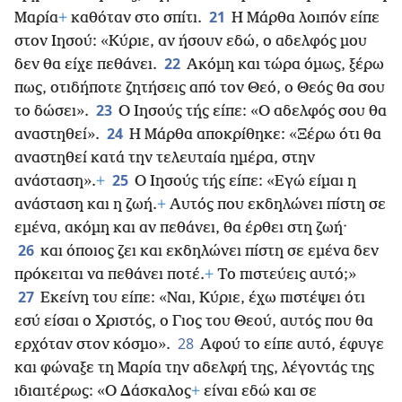
21
Μαρία
+
καθόταν στο σπίτι.
Η Μάρθα λοιπόν είπε
στον Ιησού: «Κύριε, αν ήσουν εδώ, ο αδελφός μου
22
δεν θα είχε πεθάνει.
Ακόμη και τώρα όμως, ξέρω
πως, οτιδήποτε ζητήσεις από τον Θεό, ο Θεός θα σου
23
το δώσει».
Ο Ιησούς τής είπε: «Ο αδελφός σου θα
24
αναστηθεί».
Η Μάρθα αποκρίθηκε: «Ξέρω ότι θα
αναστηθεί κατά την τελευταία ημέρα, στην
25
ανάσταση».
+
Ο Ιησούς τής είπε: «Εγώ είμαι η
ανάσταση και η ζωή.
+
Αυτός που εκδηλώνει πίστη σε
εμένα, ακόμη και αν πεθάνει, θα έρθει στη ζωή·
26
και όποιος ζει και εκδηλώνει πίστη σε εμένα δεν
πρόκειται να πεθάνει ποτέ.
+
Το πιστεύεις αυτό;»
27
Εκείνη του είπε: «Ναι, Κύριε, έχω πιστέψει ότι
εσύ είσαι ο Χριστός, ο Γιος του Θεού, αυτός που θα
28
ερχόταν στον κόσμο».
Αφού το είπε αυτό, έφυγε
και φώναξε τη Μαρία την αδελφή της, λέγοντάς της
ιδιαιτέρως: «Ο Δάσκαλος
+
είναι εδώ και σε