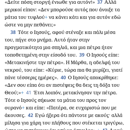
37
«Δείτε πόση στοργή ένιωθε για αυτόν!»
Αλλά
μερικοί είπαν: «Δεν μπορούσε αυτός που άνοιξε τα
μάτια του τυφλού
+
να κάνει κάτι και για αυτόν εδώ
ώστε να μην πεθάνει;»
38
Τότε ο Ιησούς, αφού στέναξε και πάλι μέσα
του, πήγε στο μνήμα. Αυτό ήταν στην
πραγματικότητα μια σπηλιά, και μια πέτρα ήταν
39
τοποθετημένη στην είσοδό του.
Ο Ιησούς είπε:
«Μετακινήστε την πέτρα». Η Μάρθα, η αδελφή του
νεκρού, του είπε: «Κύριε, τώρα πια θα μυρίζει, γιατί
40
πάνε τέσσερις ημέρες».
Ο Ιησούς αποκρίθηκε:
«Δεν σου είπα ότι αν πιστέψεις θα δεις τη δόξα του
41
Θεού;»
+
Έτσι λοιπόν, μετακίνησαν την πέτρα.
Τότε ο Ιησούς σήκωσε τα μάτια του προς τον
ουρανό
+
και είπε: «Πατέρα, σε ευχαριστώ που με
42
άκουσες.
Εγώ ήξερα ότι πάντοτε με ακούς· αλλά
μίλησα για χάρη του πλήθους που στέκεται τριγύρω,