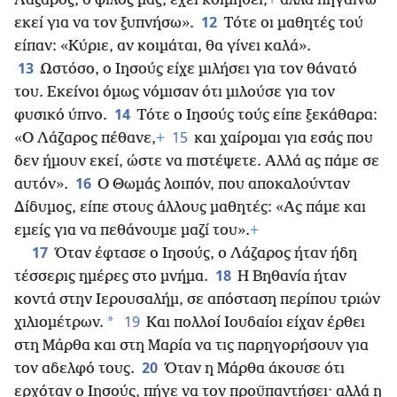
Λάζαρος, ο φίλος μας, έχει κοιμηθεί,
+
αλλά πηγαίνω
12
εκεί για να τον ξυπνήσω».
Τότε οι μαθητές τού
είπαν: «Κύριε, αν κοιμάται, θα γίνει καλά».
13
Ωστόσο, ο Ιησούς είχε μιλήσει για τον θάνατό
του. Εκείνοι όμως νόμισαν ότι μιλούσε για τον
14
φυσικό ύπνο.
Τότε ο Ιησούς τούς είπε ξεκάθαρα:
15
«Ο Λάζαρος πέθανε,
+
και χαίρομαι για εσάς που
δεν ήμουν εκεί, ώστε να πιστέψετε. Αλλά ας πάμε σε
16
αυτόν».
Ο Θωμάς λοιπόν, που αποκαλούνταν
Δίδυμος, είπε στους άλλους μαθητές: «Ας πάμε και
εμείς για να πεθάνουμε μαζί του».
+
17
Όταν έφτασε ο Ιησούς, ο Λάζαρος ήταν ήδη
18
τέσσερις ημέρες στο μνήμα.
Η Βηθανία ήταν
κοντά στην Ιερουσαλήμ, σε απόσταση περίπου τριών
19
*
χιλιομέτρων.
Και πολλοί Ιουδαίοι
είχαν έρθει
στη Μάρθα και στη Μαρία να τις παρηγορήσουν για
20
τον αδελφό τους.
Όταν η Μάρθα άκουσε ότι
ερχόταν ο Ιησούς, πήγε να τον προϋπαντήσει· αλλά η