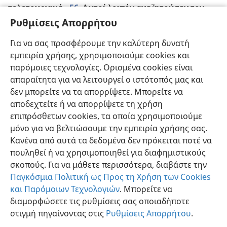
56
τελετουργικά.
Αυτοί λοιπόν αναζητούσαν τον
Ρυθμίσεις Απορρήτου
Ιησού και έλεγαν ο ένας στον άλλον καθώς
στέκονταν τριγύρω στον ναό: «Τι νομίζετε; Δεν θα
Για να σας προσφέρουμε την καλύτερη δυνατή
57
έρθει καθόλου στη γιορτή;»
Ωστόσο, οι
εμπειρία χρήσης, χρησιμοποιούμε cookies και
πρωθιερείς και οι Φαρισαίοι είχαν δώσει εντολές, αν
παρόμοιες τεχνολογίες. Ορισμένα cookies είναι
κανείς μάθαινε πού ήταν ο Ιησούς, να το αναφέρει
απαραίτητα για να λειτουργεί ο ιστότοπός μας και
*
για να τον πιάσουν.
δεν μπορείτε να τα απορρίψετε. Μπορείτε να
αποδεχτείτε ή να απορρίψετε τη χρήση
επιπρόσθετων cookies, τα οποία χρησιμοποιούμε
μόνο για να βελτιώσουμε την εμπειρία χρήσης σας.
Κανένα από αυτά τα δεδομένα δεν πρόκειται ποτέ να
Ελληνική
Κοινή Χρήση
Προτιμήσεις
πουληθεί ή να χρησιμοποιηθεί για διαφημιστικούς
Copyright
© 2026 Watch Tower Bible and Tract Society of Pennsylvania
σκοπούς. Για να μάθετε περισσότερα, διαβάστε την
Όροι Χρήσης
Πολιτική Απορρήτου
Ρυθμίσεις Απορρήτου
Σύνδεση
JW.ORG
Παγκόσμια Πολιτική ως Προς τη Χρήση των Cookies
και Παρόμοιων Τεχνολογιών
. Μπορείτε να
διαμορφώσετε τις ρυθμίσεις σας οποιαδήποτε
στιγμή πηγαίνοντας στις
Ρυθμίσεις Απορρήτου
.