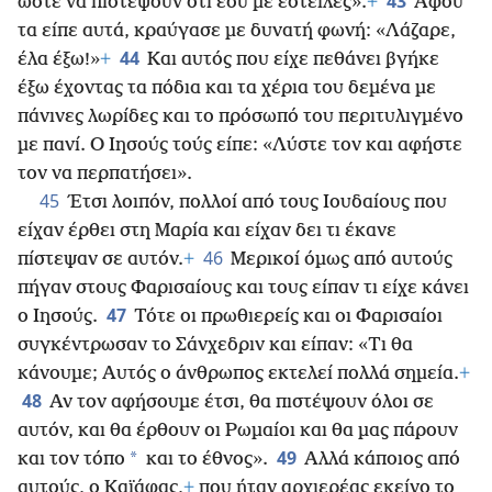
43
ώστε να πιστέψουν ότι εσύ με έστειλες».
+
Αφού
τα είπε αυτά, κραύγασε με δυνατή φωνή: «Λάζαρε,
44
έλα έξω!»
+
Και αυτός που είχε πεθάνει βγήκε
έξω έχοντας τα πόδια και τα χέρια του δεμένα με
πάνινες λωρίδες και το πρόσωπό του περιτυλιγμένο
με πανί. Ο Ιησούς τούς είπε: «Λύστε τον και αφήστε
τον να περπατήσει».
45
Έτσι λοιπόν, πολλοί από τους Ιουδαίους που
είχαν έρθει στη Μαρία και είχαν δει τι έκανε
46
πίστεψαν σε αυτόν.
+
Μερικοί όμως από αυτούς
πήγαν στους Φαρισαίους και τους είπαν τι είχε κάνει
47
ο Ιησούς.
Τότε οι πρωθιερείς και οι Φαρισαίοι
συγκέντρωσαν το Σάνχεδριν
και είπαν: «Τι θα
κάνουμε; Αυτός ο άνθρωπος εκτελεί πολλά σημεία.
+
48
Αν τον αφήσουμε έτσι, θα πιστέψουν όλοι σε
αυτόν, και θα έρθουν οι Ρωμαίοι και θα μας πάρουν
49
*
και τον τόπο
και το έθνος».
Αλλά κάποιος από
αυτούς, ο Καϊάφας,
+
που ήταν αρχιερέας εκείνο το