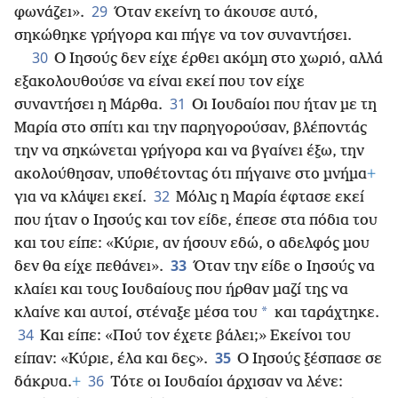
29
φωνάζει».
Όταν εκείνη το άκουσε αυτό,
σηκώθηκε γρήγορα και πήγε να τον συναντήσει.
30
Ο Ιησούς δεν είχε έρθει ακόμη στο χωριό, αλλά
εξακολουθούσε να είναι εκεί που τον είχε
31
συναντήσει η Μάρθα.
Οι Ιουδαίοι που ήταν με τη
Μαρία στο σπίτι και την παρηγορούσαν, βλέποντάς
την να σηκώνεται γρήγορα και να βγαίνει έξω, την
ακολούθησαν, υποθέτοντας ότι πήγαινε στο μνήμα
+
32
για να κλάψει εκεί.
Μόλις η Μαρία έφτασε εκεί
που ήταν ο Ιησούς και τον είδε, έπεσε στα πόδια του
και του είπε: «Κύριε, αν ήσουν εδώ, ο αδελφός μου
33
δεν θα είχε πεθάνει».
Όταν την είδε ο Ιησούς να
κλαίει και τους Ιουδαίους που ήρθαν μαζί της να
*
κλαίνε και αυτοί, στέναξε μέσα του
και ταράχτηκε.
34
Και είπε: «Πού τον έχετε βάλει;» Εκείνοι του
35
είπαν: «Κύριε, έλα και δες».
Ο Ιησούς ξέσπασε σε
36
δάκρυα.
+
Τότε οι Ιουδαίοι άρχισαν να λένε: