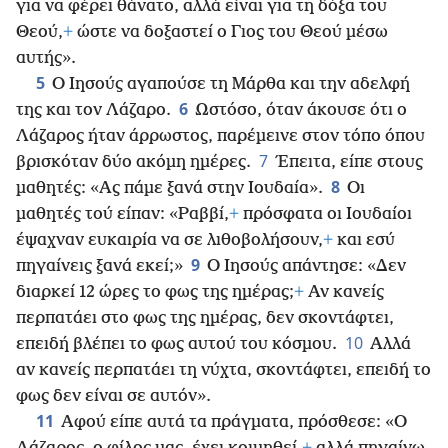
για να φέρει θάνατο, αλλά είναι για τη δόξα του
Θεού,
+
ώστε να δοξαστεί ο Γιος του Θεού μέσω
αυτής».
5
Ο Ιησούς αγαπούσε τη Μάρθα και την αδελφή
6
της και τον Λάζαρο.
Ωστόσο, όταν άκουσε ότι ο
Λάζαρος ήταν άρρωστος, παρέμεινε στον τόπο όπου
7
βρισκόταν δύο ακόμη ημέρες.
Έπειτα, είπε στους
8
μαθητές: «Ας πάμε ξανά στην Ιουδαία».
Οι
μαθητές τού είπαν: «Ραββί,
+
πρόσφατα οι Ιουδαίοι
έψαχναν ευκαιρία να σε λιθοβολήσουν,
+
και εσύ
9
πηγαίνεις ξανά εκεί;»
Ο Ιησούς απάντησε: «Δεν
διαρκεί 12 ώρες το φως της ημέρας;
+
Αν κανείς
περπατάει στο φως της ημέρας, δεν σκοντάφτει,
10
επειδή βλέπει το φως αυτού του κόσμου.
Αλλά
αν κανείς περπατάει τη νύχτα, σκοντάφτει, επειδή το
φως δεν είναι σε αυτόν».
11
Αφού είπε αυτά τα πράγματα, πρόσθεσε: «Ο