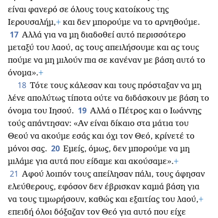
είναι φανερό σε όλους τους κατοίκους της
Ιερουσαλήμ,
+
και δεν μπορούμε να το αρνηθούμε.
17
Αλλά για να μη διαδοθεί αυτό περισσότερο
μεταξύ του λαού, ας τους απειλήσουμε και ας τους
πούμε να μη μιλούν πια σε κανέναν με βάση αυτό το
όνομα».
+
18
Τότε τους κάλεσαν και τους πρόσταξαν να μη
λένε απολύτως τίποτα ούτε να διδάσκουν με βάση το
19
όνομα του Ιησού.
Αλλά ο Πέτρος και ο Ιωάννης
τούς απάντησαν: «Αν είναι δίκαιο στα μάτια του
Θεού να ακούμε εσάς και όχι τον Θεό, κρίνετέ το
20
μόνοι σας.
Εμείς, όμως, δεν μπορούμε να μη
μιλάμε για αυτά που είδαμε και ακούσαμε».
+
21
Αφού λοιπόν τους απείλησαν πάλι, τους άφησαν
ελεύθερους, εφόσον δεν έβρισκαν καμιά βάση για
να τους τιμωρήσουν, καθώς και εξαιτίας του λαού,
+
επειδή όλοι δόξαζαν τον Θεό για αυτό που είχε