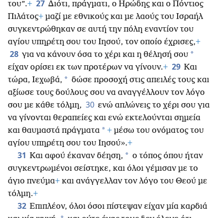
27
του”.
+
Διότι, πράγματι, ο Ηρώδης και ο Πόντιος
Πιλάτος
+
μαζί με εθνικούς και με λαούς του Ισραήλ
συγκεντρώθηκαν σε αυτή την πόλη εναντίον του
αγίου υπηρέτη σου του Ιησού, τον οποίο έχρισες,
+
28
*
για να κάνουν όσα το χέρι και η θέλησή σου
29
είχαν ορίσει εκ των προτέρων να γίνουν.
+
Και
*
τώρα, Ιεχωβά,
δώσε προσοχή στις απειλές τους και
αξίωσε τους δούλους σου να αναγγέλλουν τον λόγο
30
σου με κάθε τόλμη,
ενώ απλώνεις το χέρι σου για
να γίνονται θεραπείες και ενώ εκτελούνται σημεία
*
και θαυμαστά πράγματα
+
μέσω του ονόματος του
αγίου υπηρέτη σου του Ιησού».
+
31
*
Και αφού έκαναν δέηση,
ο τόπος όπου ήταν
συγκεντρωμένοι σείστηκε, και όλοι γέμισαν με το
άγιο πνεύμα
+
και ανάγγελλαν τον λόγο του Θεού με
τόλμη.
+
32
Επιπλέον, όλοι όσοι πίστεψαν είχαν μία καρδιά