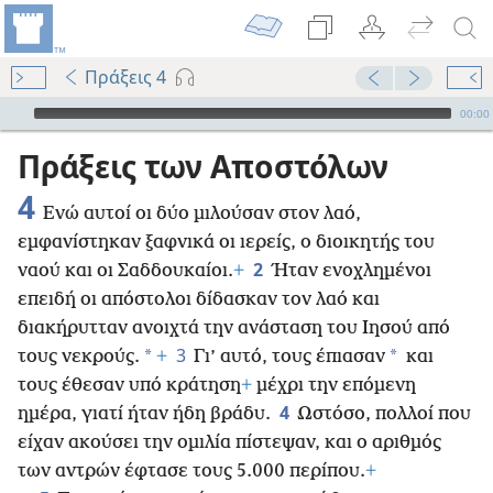
Πράξεις 4
Audio Player
00:00
Πράξεις των Αποστόλων
4
Ενώ αυτοί οι δύο μιλούσαν στον λαό,
εμφανίστηκαν ξαφνικά οι ιερείς, ο διοικητής του
2
ναού και οι Σαδδουκαίοι.
+
Ήταν ενοχλημένοι
επειδή οι απόστολοι δίδασκαν τον λαό και
διακήρυτταν ανοιχτά την ανάσταση του Ιησού από
3
*
*
τους νεκρούς.
+
Γι’ αυτό, τους έπιασαν
και
τους έθεσαν υπό κράτηση
+
μέχρι την επόμενη
4
ημέρα, γιατί ήταν ήδη βράδυ.
Ωστόσο, πολλοί που
είχαν ακούσει την ομιλία πίστεψαν, και ο αριθμός
των αντρών έφτασε τους 5.000 περίπου.
+