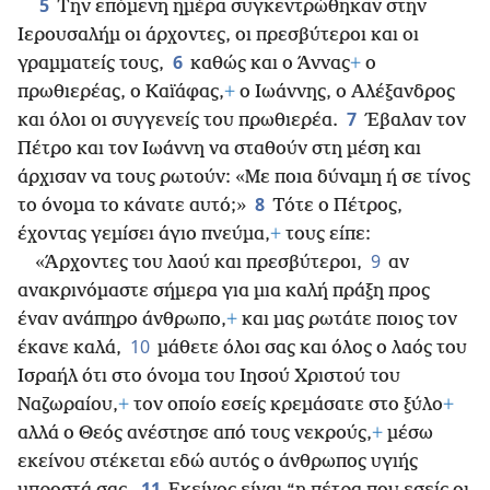
5
Την επόμενη ημέρα συγκεντρώθηκαν στην
Ιερουσαλήμ οι άρχοντες, οι πρεσβύτεροι και οι
6
γραμματείς τους,
καθώς και ο Άννας
+
ο
πρωθιερέας, ο Καϊάφας,
+
ο Ιωάννης, ο Αλέξανδρος
7
και όλοι οι συγγενείς του πρωθιερέα.
Έβαλαν τον
Πέτρο και τον Ιωάννη να σταθούν στη μέση και
άρχισαν να τους ρωτούν: «Με ποια δύναμη ή σε τίνος
8
το όνομα το κάνατε αυτό;»
Τότε ο Πέτρος,
έχοντας γεμίσει άγιο πνεύμα,
+
τους είπε:
9
«Άρχοντες του λαού και πρεσβύτεροι,
αν
ανακρινόμαστε σήμερα για μια καλή πράξη προς
έναν ανάπηρο άνθρωπο,
+
και μας ρωτάτε ποιος τον
10
έκανε καλά,
μάθετε όλοι σας και όλος ο λαός του
Ισραήλ ότι στο όνομα του Ιησού Χριστού του
Ναζωραίου,
+
τον οποίο εσείς κρεμάσατε στο ξύλο
+
αλλά ο Θεός ανέστησε από τους νεκρούς,
+
μέσω
εκείνου στέκεται εδώ αυτός ο άνθρωπος υγιής
11