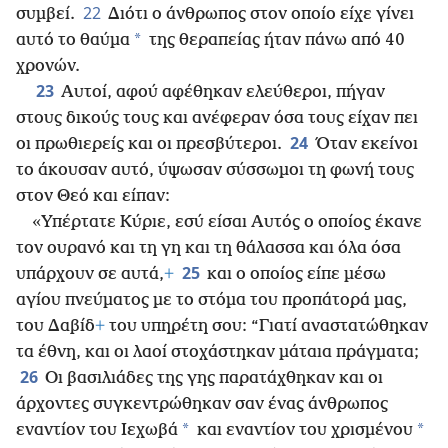
22
συμβεί.
Διότι ο άνθρωπος στον οποίο είχε γίνει
*
αυτό το θαύμα
της θεραπείας ήταν πάνω από 40
χρονών.
23
Αυτοί, αφού αφέθηκαν ελεύθεροι, πήγαν
στους δικούς τους και ανέφεραν όσα τους είχαν πει
24
οι πρωθιερείς και οι πρεσβύτεροι.
Όταν εκείνοι
το άκουσαν αυτό, ύψωσαν σύσσωμοι τη φωνή τους
στον Θεό και είπαν:
«Υπέρτατε Κύριε, εσύ είσαι Αυτός ο οποίος έκανε
τον ουρανό και τη γη και τη θάλασσα και όλα όσα
25
υπάρχουν σε αυτά,
+
και ο οποίος είπε μέσω
αγίου πνεύματος με το στόμα του προπάτορά μας,
του Δαβίδ
+
του υπηρέτη σου: “Γιατί αναστατώθηκαν
τα έθνη, και οι λαοί στοχάστηκαν μάταια πράγματα;
26
Οι βασιλιάδες της γης παρατάχθηκαν και οι
άρχοντες συγκεντρώθηκαν σαν ένας άνθρωπος
*
*
εναντίον του Ιεχωβά
και εναντίον του χρισμένου