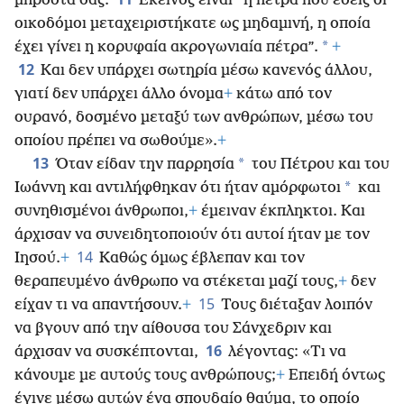
μπροστά σας.
Εκείνος είναι “η πέτρα που εσείς οι
οικοδόμοι μεταχειριστήκατε ως μηδαμινή, η οποία
*
έχει γίνει η κορυφαία ακρογωνιαία πέτρα”.
+
12
Και δεν υπάρχει σωτηρία μέσω κανενός άλλου,
γιατί δεν υπάρχει άλλο όνομα
+
κάτω από τον
ουρανό, δοσμένο μεταξύ των ανθρώπων, μέσω του
οποίου πρέπει να σωθούμε».
+
13
*
Όταν είδαν την παρρησία
του Πέτρου και του
*
Ιωάννη και αντιλήφθηκαν ότι ήταν αμόρφωτοι
και
συνηθισμένοι άνθρωποι,
+
έμειναν έκπληκτοι. Και
άρχισαν να συνειδητοποιούν ότι αυτοί ήταν με τον
14
Ιησού.
+
Καθώς όμως έβλεπαν και τον
θεραπευμένο άνθρωπο να στέκεται μαζί τους,
+
δεν
15
είχαν τι να απαντήσουν.
+
Τους διέταξαν λοιπόν
να βγουν από την αίθουσα του Σάνχεδριν και
16
άρχισαν να συσκέπτονται,
λέγοντας: «Τι να
κάνουμε με αυτούς τους ανθρώπους;
+
Επειδή όντως
έγινε μέσω αυτών ένα σπουδαίο θαύμα, το οποίο