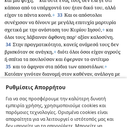
*
και μία ψυχή,
και ούτε ένας τους δεν έλεγε ότι
κάποιο από τα υπάρχοντά του ήταν δικό του, αλλά
33
είχαν τα πάντα κοινά.
+
Και οι απόστολοι
συνέχισαν να δίνουν με μεγάλη επιτυχία μαρτυρία
σχετικά με την ανάσταση του Κυρίου Ιησού,
+
και
όλοι τους λάβαιναν άφθονη παρ’ αξίαν καλοσύνη.
34
Στην πραγματικότητα, κανείς ανάμεσά τους δεν
βρισκόταν σε ανάγκη,
+
διότι όλοι όσοι είχαν αγρούς
ή σπίτια τα πουλούσαν και έφερναν το αντίτιμο
35
και το άφηναν στα πόδια των αποστόλων.
+
Κατόπιν
γινόταν διανομή στον καθέναν, ανάλογα με
36
το τι είχε ανάγκη.
+
Ο δε Ιωσήφ, τον οποίο οι
Ρυθμίσεις Απορρήτου
απόστολοι ονόμασαν και Βαρνάβα
+
(που
μεταφράζεται «γιος παρηγοριάς»), Λευίτης με
Για να σας προσφέρουμε την καλύτερη δυνατή
37
καταγωγή από την Κύπρο,
πούλησε ένα κομμάτι
εμπειρία χρήσης, χρησιμοποιούμε cookies και
γης που είχε και έφερε τα χρήματα και τα άφησε στα
παρόμοιες τεχνολογίες. Ορισμένα cookies είναι
πόδια των αποστόλων.
+
απαραίτητα για να λειτουργεί ο ιστότοπός μας και
δεν μπορείτε να τα απορρίψετε. Μπορείτε να