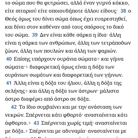
το σώμα που θα φυτρώσει, αλλά έναν γυμνό κόκκο,
38
είτε σιταριού είτε οποιουδήποτε άλλου είδους·
ο
Θεός όμως του δίνει σώμα όπως έχει ευαρεστηθεί,
και δίνει στον καθέναν από τους σπόρους το δικό
39
του σώμα.
Δεν είναι κάθε σάρκα η ίδια· άλλη
είναι η σάρκα των ανθρώπων, άλλη των τετράποδων
ζώων, άλλη των πουλιών και άλλη των ψαριών.
40
Επίσης υπάρχουν ουράνια σώματα
+
και γήινα
σώματα·
+
διαφορετική όμως είναι η δόξα των
ουράνιων σωμάτων και διαφορετική των γήινων.
41
Άλλη είναι η δόξα του ήλιου, άλλη η δόξα της
σελήνης
+
και άλλη η δόξα των άστρων· μάλιστα
άστρο διαφέρει από άστρο σε δόξα.
42
Το ίδιο συμβαίνει και με την ανάσταση των
νεκρών. Σπέρνεται κάτι φθαρτό· ανασταίνεται κάτι
43
άφθαρτο.
+
Σπέρνεται χωρίς τιμή· ανασταίνεται
με δόξα.
+
Σπέρνεται με αδυναμία· ανασταίνεται με