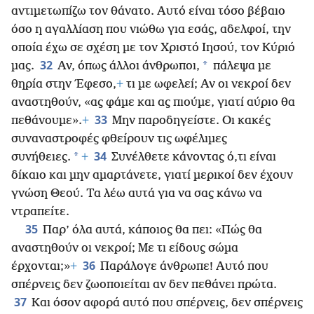
αντιμετωπίζω τον θάνατο. Αυτό είναι τόσο βέβαιο
όσο η αγαλλίαση που νιώθω για εσάς, αδελφοί, την
οποία έχω σε σχέση με τον Χριστό Ιησού, τον Κύριό
32
*
μας.
Αν, όπως άλλοι άνθρωποι,
πάλεψα με
θηρία στην Έφεσο,
+
τι με ωφελεί; Αν οι νεκροί δεν
αναστηθούν, «ας φάμε και
ας πιούμε, γιατί αύριο θα
33
πεθάνουμε».
+
Μην παροδηγείστε. Οι κακές
συναναστροφές φθείρουν τις ωφέλιμες
34
*
συνήθειες.
+
Συνέλθετε κάνοντας ό,τι είναι
δίκαιο και μην αμαρτάνετε, γιατί μερικοί δεν έχουν
γνώση Θεού. Τα λέω αυτά για να σας κάνω να
ντραπείτε.
35
Παρ’ όλα αυτά, κάποιος θα πει: «Πώς θα
αναστηθούν οι νεκροί; Με τι είδους σώμα
36
έρχονται;»
+
Παράλογε άνθρωπε! Αυτό που
σπέρνεις δεν ζωοποιείται αν δεν πεθάνει πρώτα.
37
Και όσον αφορά αυτό που σπέρνεις, δεν σπέρνεις