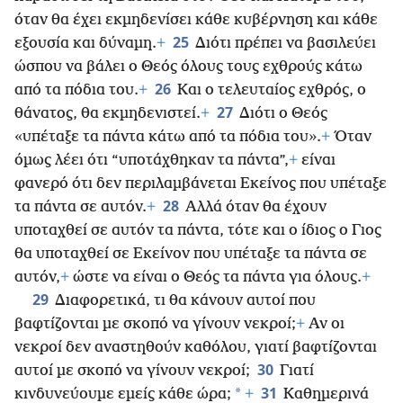
όταν θα έχει εκμηδενίσει κάθε κυβέρνηση και κάθε
25
εξουσία και δύναμη.
+
Διότι πρέπει να βασιλεύει
ώσπου να βάλει ο Θεός όλους τους εχθρούς κάτω
26
από τα πόδια του.
+
Και ο τελευταίος εχθρός, ο
27
θάνατος, θα εκμηδενιστεί.
+
Διότι ο Θεός
«υπέταξε τα πάντα κάτω από τα πόδια του».
+
Όταν
όμως λέει ότι “υποτάχθηκαν τα πάντα”,
+
είναι
φανερό ότι δεν περιλαμβάνεται Εκείνος που υπέταξε
28
τα πάντα σε αυτόν.
+
Αλλά όταν θα έχουν
υποταχθεί σε αυτόν τα πάντα, τότε και ο ίδιος ο Γιος
θα υποταχθεί σε Εκείνον που υπέταξε τα πάντα σε
αυτόν,
+
ώστε να είναι ο Θεός τα πάντα για όλους.
+
29
Διαφορετικά, τι θα κάνουν αυτοί που
βαφτίζονται με σκοπό να γίνουν νεκροί;
+
Αν οι
νεκροί δεν αναστηθούν καθόλου, γιατί βαφτίζονται
30
αυτοί με σκοπό να γίνουν νεκροί;
Γιατί
31
*
κινδυνεύουμε εμείς κάθε ώρα;
+
Καθημερινά