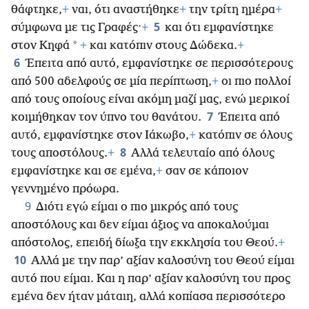
θάφτηκε,
+
ναι, ότι αναστήθηκε
+
την τρίτη ημέρα
+
5
σύμφωνα με τις Γραφές·
+
και ότι εμφανίστηκε
*
στον Κηφά
+
και κατόπιν στους Δώδεκα.
+
6
Έπειτα από αυτό, εμφανίστηκε σε περισσότερους
από 500 αδελφούς σε μία περίπτωση,
+
οι πιο πολλοί
από τους οποίους είναι ακόμη μαζί μας, ενώ μερικοί
7
κοιμήθηκαν τον ύπνο του θανάτου.
Έπειτα από
αυτό, εμφανίστηκε στον Ιάκωβο,
+
κατόπιν σε όλους
8
τους αποστόλους.
+
Αλλά τελευταίο από όλους
εμφανίστηκε και σε εμένα,
+
σαν σε κάποιον
γεννημένο πρόωρα.
9
Διότι εγώ είμαι ο πιο μικρός από τους
αποστόλους και δεν είμαι άξιος να αποκαλούμαι
απόστολος, επειδή δίωξα την εκκλησία του Θεού.
+
10
Αλλά με την παρ’ αξίαν καλοσύνη του Θεού είμαι
αυτό που είμαι. Και η παρ’ αξίαν καλοσύνη του προς
εμένα δεν ήταν μάταιη, αλλά κοπίασα περισσότερο