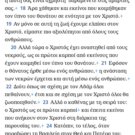
η πίστη σας είναι άχρηστη· παραμένετε στις αμαρτίες
18
σας.
+
Άρα χάθηκαν και εκείνοι που κοιμήθηκαν
τον ύπνο του θανάτου σε ενότητα με τον Χριστό.
+
19
Αν μόνο σε αυτή τη ζωή έχουμε ελπίσει στον
Χριστό, είμαστε πιο αξιολύπητοι από όλους τους
ανθρώπους.
20
Αλλά τώρα ο Χριστός έχει αναστηθεί από τους
νεκρούς, ως οι πρώτοι καρποί από εκείνους που
21
έχουν κοιμηθεί τον ύπνο του θανάτου.
+
Εφόσον
ο θάνατος ήρθε μέσω ενός ανθρώπου,
+
η ανάσταση
των νεκρών έρχεται και αυτή μέσω ενός ανθρώπου.
+
22
Διότι όπως σε σχέση με τον Αδάμ όλοι
πεθαίνουν,
+
έτσι και σε σχέση με τον Χριστό όλοι θα
23
ζωοποιηθούν.
+
Αλλά ο καθένας με τη σειρά του:
ο Χριστός ως οι πρώτοι καρποί
+
και έπειτα εκείνοι
που ανήκουν στον Χριστό στη διάρκεια της
24
παρουσίας του.
+
Κατόπιν, το τέλος, όταν
παραδώσει τη Βασιλεία στον Θεό και Πατέρα του,