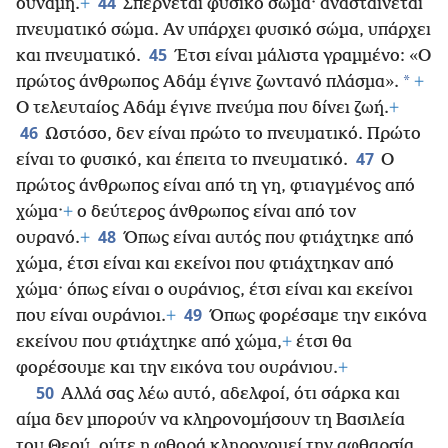
44
δύναμη.
+
Σπέρνεται φυσικό σώμα· ανασταίνεται
πνευματικό σώμα. Αν υπάρχει φυσικό σώμα, υπάρχει
45
και πνευματικό.
Έτσι είναι μάλιστα γραμμένο: «Ο
*
πρώτος άνθρωπος Αδάμ έγινε ζωντανό πλάσμα».
+
Ο τελευταίος Αδάμ έγινε πνεύμα που δίνει ζωή.
+
46
Ωστόσο, δεν είναι πρώτο το πνευματικό. Πρώτο
47
είναι το φυσικό, και έπειτα το πνευματικό.
Ο
πρώτος άνθρωπος είναι από τη γη, φτιαγμένος από
χώμα·
+
ο δεύτερος άνθρωπος είναι από τον
48
ουρανό.
+
Όπως είναι αυτός που φτιάχτηκε από
χώμα, έτσι είναι και εκείνοι που φτιάχτηκαν από
χώμα· όπως είναι ο ουράνιος, έτσι είναι και εκείνοι
49
που είναι ουράνιοι.
+
Όπως φορέσαμε την εικόνα
εκείνου που φτιάχτηκε από χώμα,
+
έτσι θα
φορέσουμε και την εικόνα του ουράνιου.
+
50
Αλλά σας λέω αυτό, αδελφοί, ότι σάρκα και
αίμα δεν μπορούν να κληρονομήσουν τη Βασιλεία
του Θεού, ούτε η φθορά κληρονομεί την αφθαρσία.