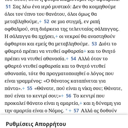
51
Σας λέω ένα ιερό μυστικό: Δεν θα κοιμηθούμε
όλοι τον ύπνο του θανάτου, όλοι όμως θα
52
μεταβληθούμε,
+
σε μια στιγμή, εν ριπή
οφθαλμού, στη διάρκεια της τελευταίας σάλπιγγας.
Η σάλπιγγα θα ηχήσει,
+
οι νεκροί θα αναστηθούν
53
άφθαρτοι και εμείς θα μεταβληθούμε.
Διότι το
φθαρτό πρέπει να ντυθεί αφθαρσία
+
και το θνητό
54
πρέπει να ντυθεί αθανασία.
+
Αλλά όταν το
φθαρτό ντυθεί αφθαρσία και το θνητό ντυθεί
αθανασία, τότε θα πραγματοποιηθεί ο λόγος που
είναι γραμμένος: «Ο θάνατος καταπίνεται για
55
πάντα».
+
«Θάνατε, πού είναι η νίκη σου; Θάνατε,
56
πού είναι το κεντρί σου;»
+
Το κεντρί που
προκαλεί θάνατο είναι η αμαρτία,
+
και η δύναμη για
57
*
την αμαρτία είναι ο Νόμος.
+
Αλλά ας δοθούν
ευχαριστίες στον Θεό, διότι μας δίνει τη νίκη μέσω
Ρυθμίσεις Απορρήτου
του Κυρίου μας Ιησού Χριστού!
+