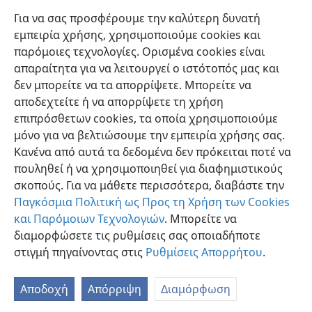
58
Γι’ αυτό, αγαπητοί μου αδελφοί, να είστε
Για να σας προσφέρουμε την καλύτερη δυνατή
σταθεροί,
+
αμετακίνητοι, έχοντας πάντοτε πολλά να
εμπειρία χρήσης, χρησιμοποιούμε cookies και
κάνετε
+
στο έργο του Κυρίου, γνωρίζοντας ότι ο
παρόμοιες τεχνολογίες. Ορισμένα cookies είναι
κόπος σας δεν είναι μάταιος
+
σε σχέση με τον Κύριο.
απαραίτητα για να λειτουργεί ο ιστότοπός μας και
δεν μπορείτε να τα απορρίψετε. Μπορείτε να
αποδεχτείτε ή να απορρίψετε τη χρήση
επιπρόσθετων cookies, τα οποία χρησιμοποιούμε
μόνο για να βελτιώσουμε την εμπειρία χρήσης σας.
Ελληνική
Κοινή Χρήση
Προτιμήσεις
Κανένα από αυτά τα δεδομένα δεν πρόκειται ποτέ να
Copyright
© 2026 Watch Tower Bible and Tract Society of Pennsylvania
πουληθεί ή να χρησιμοποιηθεί για διαφημιστικούς
Όροι Χρήσης
Πολιτική Απορρήτου
Ρυθμίσεις Απορρήτου
σκοπούς. Για να μάθετε περισσότερα, διαβάστε την
Σύνδεση
JW.ORG
Παγκόσμια Πολιτική ως Προς τη Χρήση των Cookies
και Παρόμοιων Τεχνολογιών
. Μπορείτε να
διαμορφώσετε τις ρυθμίσεις σας οποιαδήποτε
στιγμή πηγαίνοντας στις
Ρυθμίσεις Απορρήτου
.
Αποδοχή
Απόρριψη
Διαμόρφωση