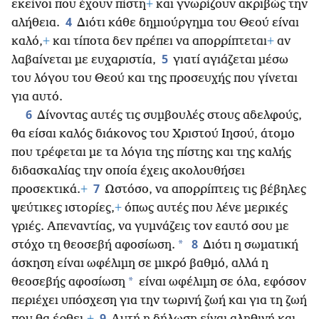
εκείνοι που έχουν πίστη
+
και γνωρίζουν ακριβώς την
4
αλήθεια.
Διότι κάθε δημιούργημα του Θεού είναι
καλό,
+
και τίποτα δεν πρέπει να απορρίπτεται
+
αν
5
λαβαίνεται με ευχαριστία,
γιατί αγιάζεται μέσω
του λόγου του Θεού και της προσευχής που γίνεται
για αυτό.
6
Δίνοντας αυτές τις συμβουλές στους αδελφούς,
θα είσαι καλός διάκονος του Χριστού Ιησού, άτομο
που τρέφεται με τα λόγια της πίστης και της καλής
διδασκαλίας την οποία έχεις ακολουθήσει
7
προσεκτικά.
+
Ωστόσο, να απορρίπτεις τις βέβηλες
ψεύτικες ιστορίες,
+
όπως αυτές που λένε μερικές
γριές. Απεναντίας, να γυμνάζεις τον εαυτό σου με
8
*
στόχο τη θεοσεβή αφοσίωση.
Διότι η σωματική
άσκηση είναι ωφέλιμη σε μικρό βαθμό, αλλά η
*
θεοσεβής αφοσίωση
είναι ωφέλιμη σε όλα, εφόσον
περιέχει υπόσχεση για την τωρινή ζωή και για τη ζωή
9