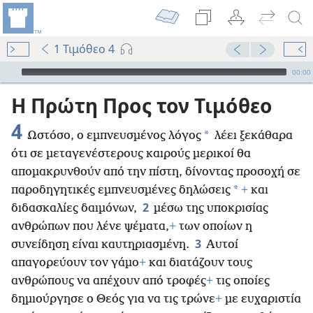
1 Τιμόθεο 4
Audio Player
00:00
Η Πρώτη Προς τον Τιμόθεο
4
*
Ωστόσο, ο εμπνευσμένος λόγος
λέει ξεκάθαρα
ότι σε μεταγενέστερους καιρούς μερικοί θα
απομακρυνθούν από την πίστη, δίνοντας προσοχή σε
*
παροδηγητικές εμπνευσμένες δηλώσεις
+
και
2
διδασκαλίες δαιμόνων,
μέσω της υποκρισίας
ανθρώπων που λένε ψέματα,
+
των οποίων η
3
συνείδηση είναι καυτηριασμένη.
Αυτοί
απαγορεύουν τον γάμο
+
και διατάζουν τους
ανθρώπους να απέχουν από τροφές
+
τις οποίες
δημιούργησε ο Θεός για να τις τρώνε
+
με ευχαριστία