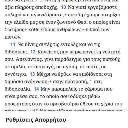
που θα έρθει.
+
Αυτή η δήλωση είναι αληθινή και
10
άξια πλήρους αποδοχής.
Να γιατί εργαζόμαστε
σκληρά και αγωνιζόμαστε,
+
επειδή έχουμε στηρίξει
την ελπίδα μας σε έναν ζωντανό Θεό, ο οποίος είναι
Σωτήρας
+
κάθε είδους ανθρώπων,
+
ειδικά των
πιστών.
11
Να δίνεις αυτές τις εντολές και να τις
12
διδάσκεις.
Κανείς ας μην περιφρονεί τη νεότητά
σου. Απεναντίας, γίνε παράδειγμα
για τους πιστούς
σε ομιλία, σε διαγωγή, σε αγάπη, σε πίστη, σε
13
αγνότητα.
Μέχρι να έρθω, να επιδίδεσαι στη
*
δημόσια ανάγνωση,
+
στην προτροπή,
στη
14
διδασκαλία.
Μην παραμελείς το χάρισμα που
είναι μέσα σου, το οποίο σου δόθηκε μέσω
προφητείας όταν το πρεσβυτέριο έθεσε τα χέρια του
15
πάνω σου.
+
Να στοχάζεσαι αυτά τα πράγματα· να
Ρυθμίσεις Απορρήτου
είσαι απορροφημένος σε αυτά, ώστε η πρόοδός σου
16
να είναι φανερή σε όλους.
Να δίνεις συνεχώς