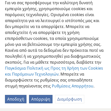
Για να σας προσφέρουμε την καλύτερη δυνατή
προσοχή σε ό,τι αφορά τον εαυτό σου και τη
εμπειρία χρήσης, χρησιμοποιούμε cookies και
διδασκαλία σου.
+
Να μένεις σταθερός σε αυτά τα
παρόμοιες τεχνολογίες. Ορισμένα cookies είναι
πράγματα, γιατί κάνοντάς το αυτό θα σώσεις και τον
απαραίτητα για να λειτουργεί ο ιστότοπός μας και
εαυτό σου και αυτούς που σε ακούν.
+
δεν μπορείτε να τα απορρίψετε. Μπορείτε να
αποδεχτείτε ή να απορρίψετε τη χρήση
επιπρόσθετων cookies, τα οποία χρησιμοποιούμε
μόνο για να βελτιώσουμε την εμπειρία χρήσης σας.
Κανένα από αυτά τα δεδομένα δεν πρόκειται ποτέ να
Ελληνική
Κοινή Χρήση
Προτιμήσεις
πουληθεί ή να χρησιμοποιηθεί για διαφημιστικούς
Copyright
© 2026 Watch Tower Bible and Tract Society of Pennsylvania
σκοπούς. Για να μάθετε περισσότερα, διαβάστε την
Όροι Χρήσης
Πολιτική Απορρήτου
Ρυθμίσεις Απορρήτου
Σύνδεση
JW.ORG
Παγκόσμια Πολιτική ως Προς τη Χρήση των Cookies
και Παρόμοιων Τεχνολογιών
. Μπορείτε να
διαμορφώσετε τις ρυθμίσεις σας οποιαδήποτε
στιγμή πηγαίνοντας στις
Ρυθμίσεις Απορρήτου
.
Αποδοχή
Απόρριψη
Διαμόρφωση