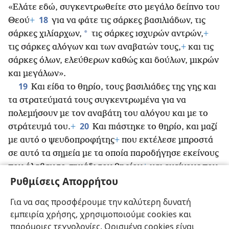
«Ελάτε εδώ, συγκεντρωθείτε στο μεγάλο δείπνο του
18
Θεού
+
για να φάτε τις σάρκες βασιλιάδων, τις
*
σάρκες χιλίαρχων,
τις σάρκες ισχυρών αντρών,
+
τις σάρκες αλόγων και των αναβατών τους,
+
και τις
σάρκες όλων, ελεύθερων καθώς και δούλων, μικρών
και μεγάλων».
19
Και είδα το θηρίο, τους βασιλιάδες της γης και
τα στρατεύματά τους συγκεντρωμένα για να
πολεμήσουν με τον αναβάτη του αλόγου και με το
20
στράτευμά του.
+
Και πιάστηκε το θηρίο, και μαζί
με αυτό ο ψευδοπροφήτης
+
που εκτέλεσε μπροστά
σε αυτό τα σημεία με τα οποία παροδήγησε εκείνους
που έλαβαν το σημάδι του θηρίου
+
και εκείνους που
Ρυθμίσεις Απορρήτου
λατρεύουν την εικόνα του.
+
Ενώ ήταν ακόμη
ζωντανοί, ρίχτηκαν και οι δύο στην πύρινη λίμνη που
Για να σας προσφέρουμε την καλύτερη δυνατή
21
καίει με θειάφι.
+
Όλοι οι υπόλοιποι
εμπειρία χρήσης, χρησιμοποιούμε cookies και
θανατώθηκαν με το μακρύ σπαθί που βγήκε από το
παρόμοιες τεχνολογίες. Ορισμένα cookies είναι