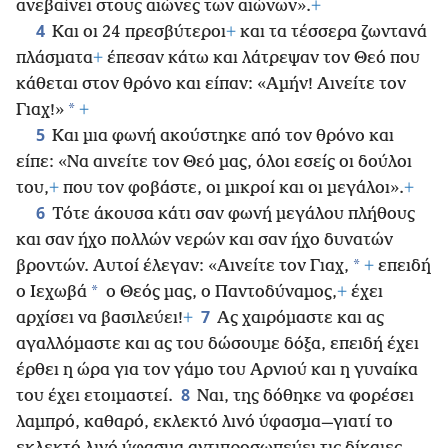
ανεβαίνει στους αιώνες των αιώνων».
+
4
Και οι 24 πρεσβύτεροι
+
και τα τέσσερα ζωντανά
πλάσματα
+
έπεσαν κάτω και λάτρεψαν τον Θεό που
κάθεται στον θρόνο και είπαν: «Αμήν! Αινείτε τον
*
Γιαχ!»
+
5
Και μια φωνή ακούστηκε από τον θρόνο και
είπε: «Να αινείτε τον Θεό μας, όλοι εσείς οι δούλοι
του,
+
που τον φοβάστε, οι μικροί και οι μεγάλοι».
+
6
Τότε άκουσα κάτι σαν φωνή μεγάλου πλήθους
και σαν ήχο πολλών νερών και σαν ήχο δυνατών
*
βροντών. Αυτοί έλεγαν: «Αινείτε τον Γιαχ,
+
επειδή
*
ο Ιεχωβά
ο Θεός μας, ο Παντοδύναμος,
+
έχει
7
αρχίσει να βασιλεύει!
+
Ας χαιρόμαστε και ας
αγαλλόμαστε και ας του δώσουμε δόξα, επειδή έχει
έρθει η ώρα για τον γάμο του Αρνιού και η γυναίκα
8
του έχει ετοιμαστεί.
Ναι, της δόθηκε να φορέσει
λαμπρό, καθαρό, εκλεκτό λινό ύφασμα—γιατί το