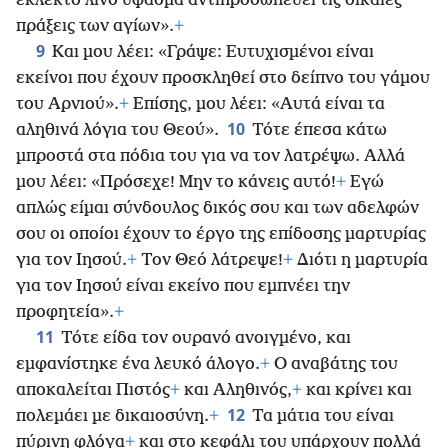
εκλεκτό λινό ύφασμα αντιπροσωπεύει τις δίκαιες
πράξεις των αγίων».
+
9
Και μου λέει: «Γράψε: Ευτυχισμένοι είναι
εκείνοι που έχουν προσκληθεί στο δείπνο του γάμου
του Αρνιού».
+
Επίσης, μου λέει: «Αυτά είναι τα
10
αληθινά λόγια του Θεού».
Τότε έπεσα κάτω
μπροστά στα πόδια του για να τον λατρέψω. Αλλά
μου λέει: «Πρόσεχε! Μην το κάνεις αυτό!
+
Εγώ
απλώς είμαι σύνδουλος δικός σου και των αδελφών
σου οι οποίοι έχουν το έργο της επίδοσης μαρτυρίας
για τον Ιησού.
+
Τον Θεό λάτρεψε!
+
Διότι η μαρτυρία
για τον Ιησού είναι εκείνο που εμπνέει την
προφητεία».
+
11
Τότε είδα τον ουρανό ανοιγμένο, και
εμφανίστηκε ένα λευκό άλογο.
+
Ο αναβάτης του
αποκαλείται Πιστός
+
και Αληθινός,
+
και κρίνει και
12
πολεμάει με δικαιοσύνη.
+
Τα μάτια του είναι
πύρινη φλόγα
+
και στο κεφάλι του υπάρχουν πολλά