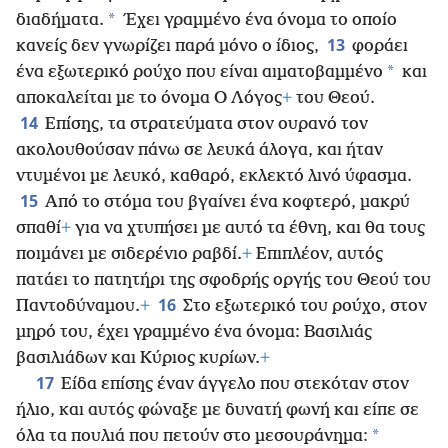
*
διαδήματα.
Έχει γραμμένο ένα όνομα το οποίο
13
κανείς δεν γνωρίζει παρά μόνο ο ίδιος,
φοράει
*
ένα εξωτερικό ρούχο που είναι αιματοβαμμένο
και
αποκαλείται με το όνομα Ο Λόγος
+
του Θεού.
14
Επίσης, τα στρατεύματα στον ουρανό τον
ακολουθούσαν πάνω σε λευκά άλογα, και ήταν
ντυμένοι με λευκό, καθαρό, εκλεκτό λινό ύφασμα.
15
Από το στόμα του βγαίνει ένα κοφτερό, μακρύ
σπαθί
+
για να χτυπήσει με αυτό τα έθνη, και θα τους
ποιμάνει με σιδερένιο ραβδί.
+
Επιπλέον, αυτός
πατάει το πατητήρι της σφοδρής οργής του Θεού του
16
Παντοδύναμου.
+
Στο εξωτερικό του ρούχο, στον
μηρό του, έχει γραμμένο ένα όνομα: Βασιλιάς
βασιλιάδων και Κύριος κυρίων.
+
17
Είδα επίσης έναν άγγελο που στεκόταν στον
ήλιο, και αυτός φώναξε με δυνατή φωνή και είπε σε
*
όλα τα πουλιά που πετούν στο μεσουράνημα: