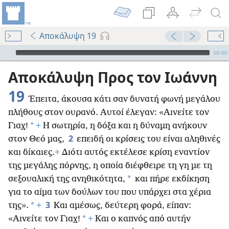
Αποκάλυψη 19
Audio Player
00:00
Αποκάλυψη Προς τον Ιωάννη
19
Έπειτα, άκουσα κάτι σαν δυνατή φωνή μεγάλου
πλήθους στον ουρανό. Αυτοί έλεγαν: «Αινείτε τον
*
Γιαχ!
+
Η σωτηρία, η δόξα και η δύναμη ανήκουν
2
στον Θεό μας,
επειδή οι κρίσεις του είναι αληθινές
και δίκαιες.
+
Διότι αυτός εκτέλεσε κρίση εναντίον
της μεγάλης πόρνης, η οποία διέφθειρε τη γη με τη
*
σεξουαλική της ανηθικότητα,
και πήρε εκδίκηση
για το αίμα των δούλων του που υπάρχει στα χέρια
3
*
της».
+
Και αμέσως, δεύτερη φορά, είπαν:
*
«Αινείτε τον Γιαχ!
+
Και ο καπνός
από αυτήν