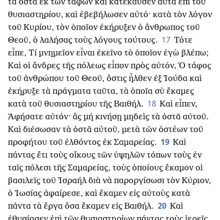
τὰ ὀστᾶ ἐκ τῶν τάφων καὶ κατέκαυσεν αὐτὰ ἐπὶ τοῦ
θυσιαστηρίου, καὶ ἐβεβήλωσεν αὐτό· κατὰ τὸν λόγον
τοῦ Κυρίου, τὸν ὁποῖον ἐκήρυξεν ὁ ἄνθρωπος τοῦ
17
Θεοῦ, ὁ λαλήσας τοὺς λόγους τούτους.
Τότε
εἶπε, Τί μνημεῖον εἶναι ἐκεῖνο τὸ ὁποῖον ἐγὼ βλέπω;
Καὶ οἱ ἄνδρες τῆς πόλεως εἶπον πρὸς αὐτόν, Ὁ τάφος
τοῦ ἀνθρώπου τοῦ Θεοῦ, ὅστις ἦλθεν ἐξ Ἰούδα καὶ
ἐκήρυξε τὰ πράγματα ταῦτα, τὰ ὁποῖα σὺ ἔκαμες
18
κατὰ τοῦ θυσιαστηρίου τῆς Βαιθήλ.
Καὶ εἶπεν,
᾿Αφήσατε αὐτόν· ἄς μή κινήσῃ μηδεὶς τὰ ὀστᾶ αὐτοῦ.
Καὶ διέσωσαν τὰ ὀστᾶ αὐτοῦ, μετὰ τῶν ὀστέων τοῦ
19
προφήτου τοῦ ἐλθόντος ἐκ Σαμαρείας.
Καὶ
πάντας ἔτι τοὺς οἴκους τῶν ὑψηλῶν τόπων τοὺς ἐν
ταῖς πόλεσι τῆς Σαμαρείας, τοὺς ὁποίους ἔκαμον οἱ
βασιλεῖς τοῦ Ἰσραήλ διὰ νὰ παροργίσωσι τὸν Κύριον,
ὁ Ἰωσίας ἀφαίρεσε, καὶ ἔκαμεν εἰς αὐτοὺς κατὰ
20
πάντα τὰ ἔργα ὅσα ἔκαμεν εἰς Βαιθήλ.
Καὶ
ἐθυσίασεν ἐπὶ τῶν θυσιαστηρίων πάντας τοὺς ἱερεῖς