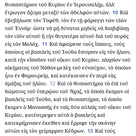
θυσιαστήριον τοῦ Κυρίου ἐν Ἱερουσαλήμ, ἀλλ᾿
10
ἔτρωγον ἄζυμα μεταξὺ τῶν ἀδελφῶν αὑτῶν.
Καὶ
ἐβεβήλωσε τὸν Τοφέθ, τὸν ἐν τῇ φάραγγι τῶν υἱῶν
τοῦ ᾿Εννόμ· ὥστε νὰ μή δύναται μηδεὶς νὰ διαβιβάσῃ
τὸν υἱὸν αὑτοῦ ἤ τὴν θυγατέρα αὑτοῦ διὰ τοῦ πυρὸς
11
εἰς τὸν Μολόχ.
Καὶ ἀφαίρεσε τοὺς ἵππους, τοὺς
ὁποίους οἱ βασιλεῖς τοῦ Ἰούδα ἔστησαν εἰς τὸν ἥλιον,
κατὰ τὴν εἴσοδον τοῦ οἴκου τοῦ Κυρίου, πλησίον τοῦ
οἰκήματος τοῦ Νάθαν-μελὲχ τοῦ εὐνούχου, τὸ ὁποῖον
ἦτο ἐν Φαρουρείμ, καὶ κατέκαυσεν ἐν πυρὶ τὰς
12
ἁμάξας τοῦ ἡλίου.
Καὶ τὰ θυσιαστήρια τὰ ἐπὶ τοῦ
δώματος τοῦ ὑπερῴου τοῦ Ἄχαζ, τὰ ὁποῖα ἔκαμον οἱ
βασιλεῖς τοῦ Ἰούδα, καὶ τὰ θυσιαστήρια, τὰ ὁποῖα
ἔκαμεν ὁ Μανασσῆς ἐν ταῖς δύο αὐλαῖς τοῦ οἴκου τοῦ
Κυρίου, κατέστρεψεν αὐτὰ ὁ βασιλεὺς καὶ
κατεκρήμνισεν ἐκεῖθεν καὶ ἔρριψε τὴν σκόνην
13
αὐτῶν εἰς τὸν χείμαρρον Κέδρων.
Καὶ τοὺς