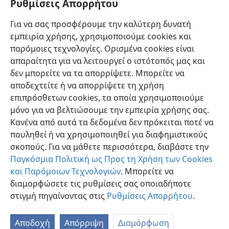
ἐβασίλευσεν· ἐβασίλευσε δὲ ἕνδεκα ἔτη ἐν
Ρυθμίσεις Απορρήτου
Ἱερουσαλήμ· τὸ δὲ ὄνομα τῆς μητρὸς αὐτοῦ ἦτο
Για να σας προσφέρουμε την καλύτερη δυνατή
37
Ζεβουδά, θυγάτηρ τοῦ Φεδαίου ἀπὸ Ῥουμά.
Καὶ
εμπειρία χρήσης, χρησιμοποιούμε cookies και
ἔπραξε πονηρὰ ἐνώπιον τοῦ Κυρίου, κατὰ πάντα ὅσα
παρόμοιες τεχνολογίες. Ορισμένα cookies είναι
ἔπραξαν οἱ πατέρες αὐτοῦ.
απαραίτητα για να λειτουργεί ο ιστότοπός μας και
δεν μπορείτε να τα απορρίψετε. Μπορείτε να
αποδεχτείτε ή να απορρίψετε τη χρήση
επιπρόσθετων cookies, τα οποία χρησιμοποιούμε
Ελληνική
Κοινή Χρήση
Προτιμήσεις
μόνο για να βελτιώσουμε την εμπειρία χρήσης σας.
Κανένα από αυτά τα δεδομένα δεν πρόκειται ποτέ να
Copyright
© 2026 Watch Tower Bible and Tract Society of Pennsylvania
Όροι Χρήσης
Πολιτική Απορρήτου
Ρυθμίσεις Απορρήτου
πουληθεί ή να χρησιμοποιηθεί για διαφημιστικούς
Σύνδεση
JW.ORG
σκοπούς. Για να μάθετε περισσότερα, διαβάστε την
Παγκόσμια Πολιτική ως Προς τη Χρήση των Cookies
και Παρόμοιων Τεχνολογιών
. Μπορείτε να
διαμορφώσετε τις ρυθμίσεις σας οποιαδήποτε
στιγμή πηγαίνοντας στις
Ρυθμίσεις Απορρήτου
.
Αποδοχή
Απόρριψη
Διαμόρφωση