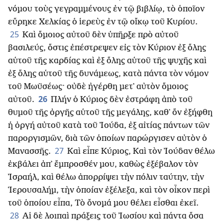
νόμου τοὺς γεγραμμένους ἐν τῷ βιβλίῳ, τὸ ὁποῖον
εὕρηκε Χελκίας ὁ ἱερεὺς ἐν τῷ οἴκῳ τοῦ Κυρίου.
25
Καὶ ὅμοιος αὐτοῦ δὲν ὑπῆρξε πρὸ αὐτοῦ
βασιλεύς, ὅστις ἐπέστρεψεν εἰς τὸν Κύριον ἐξ ὅλης
αὑτοῦ τῆς καρδίας καὶ ἐξ ὅλης αὑτοῦ τῆς ψυχῆς καὶ
ἐξ ὅλης αὑτοῦ τῆς δυνάμεως, κατὰ πάντα τὸν νόμον
τοῦ Μωϋσέως· οὐδὲ ἠγέρθη μετ᾿ αὐτὸν ὅμοιος
26
αὐτοῦ.
Πλήν ὁ Κύριος δὲν ἐστράφη ἀπὸ τοῦ
θυμοῦ τῆς ὀργῆς αὑτοῦ τῆς μεγάλης, καθ᾿ ὅν ἐξήφθη
ἡ ὀργή αὐτοῦ κατὰ τοῦ Ἰούδα, ἐξ αἰτίας πάντων τῶν
παροργισμῶν, διὰ τῶν ὁποίων παρώργισεν αὐτὸν ὁ
27
Μανασσῆς.
Καὶ εἶπε Κύριος, Καὶ τὸν Ἰούδαν θέλω
ἐκβάλει ἀπ᾿ ἔμπροσθέν μου, καθὼς ἐξέβαλον τὸν
Ἰσραήλ, καὶ θέλω ἀπορρίψει τὴν πόλιν ταύτην, τὴν
Ἱερουσαλήμ, τὴν ὁποίαν ἐξέλεξα, καὶ τὸν οἶκον περὶ
τοῦ ὁποίου εἶπα, Τὸ ὄνομά μου θέλει εἶσθαι ἐκεῖ.
28
Αἱ δὲ λοιπαὶ πράξεις τοῦ Ἰωσίου καὶ πάντα ὅσα