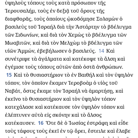
ὑψηλοὺς τόπους τοὺς κατὰ πρόσωπον τῆς
Ἱερουσαλήμ, τοὺς ἐν δεξιᾷ τοῦ ὄρους τῆς
διαφθορᾶς, τοὺς ὁποίους ᾠκοδόμησε Σολομὼν ὁ
βασιλεὺς τοῦ Ἰσραήλ διὰ τὴν ᾿Αστάρτην τὸ βδέλυγμα
τῶν Σιδωνίων, καὶ διὰ τὸν Χεμὼς τὸ βδέλυγμα τῶν
Μωαβιτῶν, καὶ διὰ τὸν Μελχὼμ τὸ βδέλυγμα τῶν
14
υἱῶν ᾿Αμμών, ἐβεβήλωσεν ὁ βασιλεύς.
Καὶ
συνέτριψε τὰ ἀγάλματα καὶ κατέκοψε τὰ ἄλση καὶ
ἐγέμισε τοὺς τόπους αὐτῶν ἀπὸ ὀστᾶ ἀνθρώπων.
15
Καὶ τὸ θυσιαστήριον τὸ ἐν Βαιθήλ καὶ τὸν ὑψηλὸν
τόπον, τὸν ὁποῖον ἔκαμεν Ἱεροβοὰμ ὁ υἱὸς τοῦ
Ναβάτ, ὅστις ἔκαμε τὸν Ἰσραήλ νὰ ἁμαρτήσῃ, καὶ
ἐκεῖνο τὸ θυσιαστήριον καὶ τὸν ὑψηλὸν τόπον
κατεχάλασε καὶ κατέκαυσε τὸν ὑψηλὸν τόπον καὶ
ἐλέπτυνεν αὐτὰ εἰς σκόνην καὶ τὸ ἄλσος
16
κατέκαυσεν.
Ὅτε δὲ ὁ Ἰωσίας ἐστράφη καὶ εἶδε
τοὺς τάφους τοὺς ἐκεῖ ἐν τῷ ὄρει, ἔστειλε καὶ ἔλαβε