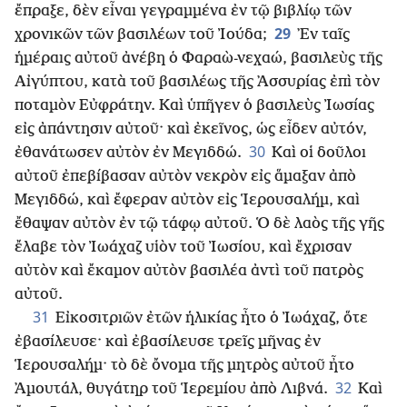
ἔπραξε, δὲν εἶναι γεγραμμένα ἐν τῷ βιβλίῳ τῶν
29
χρονικῶν τῶν βασιλέων τοῦ Ἰούδα;
᾿Εν ταῖς
ἡμέραις αὐτοῦ ἀνέβη ὁ Φαραὼ-νεχαώ, βασιλεὺς τῆς
Αἰγύπτου, κατὰ τοῦ βασιλέως τῆς ᾿Ασσυρίας ἐπὶ τὸν
ποταμὸν Εὐφράτην. Καὶ ὑπῆγεν ὁ βασιλεὺς Ἰωσίας
εἰς ἀπάντησιν αὐτοῦ· καὶ ἐκεῖνος, ὡς εἶδεν αὐτόν,
30
ἐθανάτωσεν αὐτὸν ἐν Μεγιδδώ.
Καὶ οἱ δοῦλοι
αὐτοῦ ἐπεβίβασαν αὐτὸν νεκρὸν εἰς ἅμαξαν ἀπὸ
Μεγιδδώ, καὶ ἔφεραν αὐτὸν εἰς Ἱερουσαλήμ, καὶ
ἔθαψαν αὐτὸν ἐν τῷ τάφῳ αὐτοῦ. Ὁ δὲ λαὸς τῆς γῆς
ἔλαβε τὸν Ἰωάχαζ υἱὸν τοῦ Ἰωσίου, καὶ ἔχρισαν
αὐτὸν καὶ ἔκαμον αὐτὸν βασιλέα ἀντὶ τοῦ πατρὸς
αὐτοῦ.
31
Εἰκοσιτριῶν ἐτῶν ἡλικίας ἦτο ὁ Ἰωάχαζ, ὅτε
ἐβασίλευσε· καὶ ἐβασίλευσε τρεῖς μῆνας ἐν
Ἱερουσαλήμ· τὸ δὲ ὄνομα τῆς μητρὸς αὐτοῦ ἦτο
32
᾿Αμουτάλ, θυγάτηρ τοῦ Ἱερεμίου ἀπὸ Λιβνά.
Καὶ