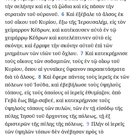
τὴν σελήνην καὶ εἰς τὰ ζώδια καὶ εἰς πᾶσαν τὴν
6
στρατιὰν τοῦ οὐρανοῦ.
Καὶ ἐξέβαλε τὸ ἄλσος ἐκ
τοῦ οἴκου τοῦ Κυρίου, ἔξω τῆς Ἱερουσαλήμ, εἰς τὸν
χείμαρρον Κέδρων, καὶ κατέκαυσεν αὐτὸ ἐν τῷ
χειμάρρῳ Κέδρων καὶ κατελέπτυνεν αὐτὸ εἰς
σκόνην, καὶ ἔρριψε τὴν σκόνην αὐτοῦ ἐπὶ τῶν
7
μνημάτων τῶν υἱῶν τοῦ ὄχλου.
Καὶ κατεκρήμνισε
τοὺς οἴκους τῶν σοδομιτῶν, τοὺς ἐν τῷ οἴκῳ τοῦ
Κυρίου, ὅπου αἱ γυναῖκες ὕφαινον παραπετάσματα
8
διὰ τὸ ἄλσος.
Καὶ ἔφερε πάντας τοὺς ἱερεῖς ἐκ τῶν
πόλεων τοῦ Ἰούδα, καὶ ἐβεβήλωσε τοὺς ὑψηλοὺς
τόπους, εἰς τοὺς ὁποίους οἱ ἱερεῖς ἐθυμίαζον, ἀπὸ
Γεβὰ ἕως Βήρ-σαβεέ, καὶ κατεκρήμνισε τοὺς
ὑψηλοὺς τόπους τῶν πυλῶν, τῶν ἐν τῇ εἰσόδῳ τῆς
πύλης Ἰησοῦ τοῦ ἄρχοντος τῆς πόλεως, τῇ ἐξ
9
ἀριστερῶν τῆς πύλης τῆς πόλεως.
Πλήν οἱ ἱερεῖς
τῶν ὑψηλῶν τόπων δὲν ἀνέβησαν πρὸς τὸ