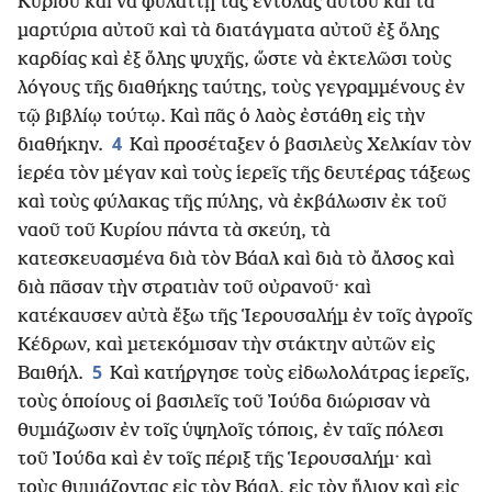
Κυρίου καὶ νὰ φυλάττῃ τὰς ἐντολὰς αὐτοῦ καὶ τὰ
μαρτύρια αὐτοῦ καὶ τὰ διατάγματα αὐτοῦ ἐξ ὅλης
καρδίας καὶ ἐξ ὅλης ψυχῆς, ὥστε νὰ ἐκτελῶσι τοὺς
λόγους τῆς διαθήκης ταύτης, τοὺς γεγραμμένους ἐν
τῷ βιβλίῳ τούτῳ. Καὶ πᾶς ὁ λαὸς ἐστάθη εἰς τὴν
4
διαθήκην.
Καὶ προσέταξεν ὁ βασιλεὺς Χελκίαν τὸν
ἱερέα τὸν μέγαν καὶ τοὺς ἱερεῖς τῆς δευτέρας τάξεως
καὶ τοὺς φύλακας τῆς πύλης, νὰ ἐκβάλωσιν ἐκ τοῦ
ναοῦ τοῦ Κυρίου πάντα τὰ σκεύη, τὰ
κατεσκευασμένα διὰ τὸν Βάαλ καὶ διὰ τὸ ἄλσος καὶ
διὰ πᾶσαν τὴν στρατιὰν τοῦ οὐρανοῦ· καὶ
κατέκαυσεν αὐτὰ ἔξω τῆς Ἱερουσαλήμ ἐν τοῖς ἀγροῖς
Κέδρων, καὶ μετεκόμισαν τὴν στάκτην αὐτῶν εἰς
5
Βαιθήλ.
Καὶ κατήργησε τοὺς εἰδωλολάτρας ἱερεῖς,
τοὺς ὁποίους οἱ βασιλεῖς τοῦ Ἰούδα διώρισαν νὰ
θυμιάζωσιν ἐν τοῖς ὑψηλοῖς τόποις, ἐν ταῖς πόλεσι
τοῦ Ἰούδα καὶ ἐν τοῖς πέριξ τῆς Ἱερουσαλήμ· καὶ
τοὺς θυμιάζοντας εἰς τὸν Βάαλ, εἰς τὸν ἥλιον καὶ εἰς