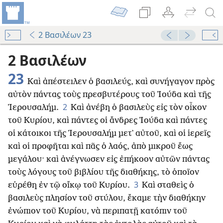
2 Βασιλέων 23
2 Βασιλέων
23
Καὶ ἀπέστειλεν ὁ βασιλεύς, καὶ συνήγαγον πρὸς
αὐτὸν πάντας τοὺς πρεσβυτέρους τοῦ Ἰούδα καὶ τῆς
2
Ἱερουσαλήμ.
Καὶ ἀνέβη ὁ βασιλεὺς εἰς τὸν οἶκον
τοῦ Κυρίου, καὶ πάντες οἱ ἄνδρες Ἰούδα καὶ πάντες
οἱ κάτοικοι τῆς Ἱερουσαλήμ μετ᾿ αὐτοῦ, καὶ οἱ ἱερεῖς
καὶ οἱ προφῆται καὶ πᾶς ὁ λαός, ἀπὸ μικροῦ ἕως
μεγάλου· καὶ ἀνέγνωσεν εἰς ἐπήκοον αὐτῶν πάντας
τοὺς λόγους τοῦ βιβλίου τῆς διαθήκης, τὸ ὁποῖον
3
εὑρέθη ἐν τῷ οἴκῳ τοῦ Κυρίου.
Καὶ σταθεὶς ὁ
βασιλεὺς πλησίον τοῦ στύλου, ἔκαμε τὴν διαθήκην
ἐνώπιον τοῦ Κυρίου, νὰ περιπατῇ κατόπιν τοῦ