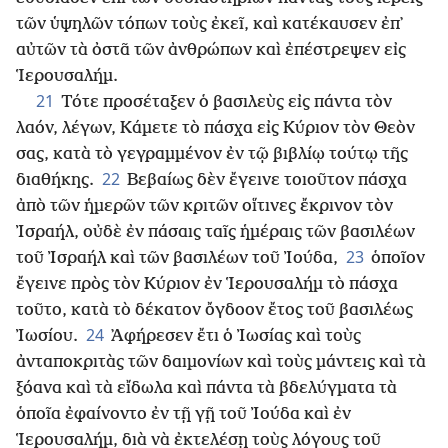
τῶν ὑψηλῶν τόπων τοὺς ἐκεῖ, καὶ κατέκαυσεν ἐπ᾿
αὐτῶν τὰ ὀστᾶ τῶν ἀνθρώπων καὶ ἐπέστρεψεν εἰς
Ἱερουσαλήμ.
21
Τότε προσέταξεν ὁ βασιλεὺς εἰς πάντα τὸν
λαόν, λέγων, Κάμετε τὸ πάσχα εἰς Κύριον τὸν Θεὸν
σας, κατὰ τὸ γεγραμμένον ἐν τῷ βιβλίῳ τούτῳ τῆς
22
διαθήκης.
Βεβαίως δὲν ἔγεινε τοιοῦτον πάσχα
ἀπὸ τῶν ἡμερῶν τῶν κριτῶν οἵτινες ἔκρινον τὸν
Ἰσραήλ, οὐδὲ ἐν πάσαις ταῖς ἡμέραις τῶν βασιλέων
23
τοῦ Ἰσραήλ καὶ τῶν βασιλέων τοῦ Ἰούδα,
ὁποῖον
ἔγεινε πρὸς τὸν Κύριον ἐν Ἱερουσαλήμ τὸ πάσχα
τοῦτο, κατὰ τὸ δέκατον ὄγδοον ἔτος τοῦ βασιλέως
24
Ἰωσίου.
᾿Αφήρεσεν ἔτι ὁ Ἰωσίας καὶ τοὺς
ἀνταποκριτὰς τῶν δαιμονίων καὶ τοὺς μάντεις καὶ τὰ
ξόανα καὶ τὰ εἴδωλα καὶ πάντα τὰ βδελύγματα τὰ
ὁποῖα ἐφαίνοντο ἐν τῇ γῇ τοῦ Ἰούδα καὶ ἐν
Ἱερουσαλήμ, διὰ νὰ ἐκτελέσῃ τοὺς λόγους τοῦ