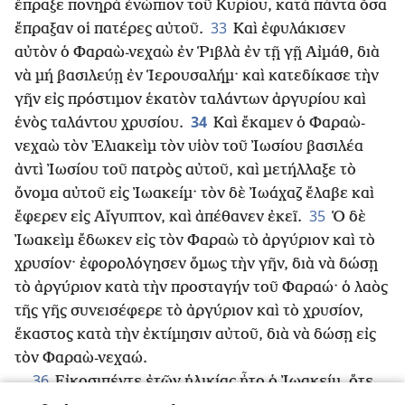
ἔπραξε πονηρὰ ἐνώπιον τοῦ Κυρίου, κατὰ πάντα ὅσα
33
ἔπραξαν οἱ πατέρες αὐτοῦ.
Καὶ ἐφυλάκισεν
αὐτὸν ὁ Φαραὼ-νεχαὼ ἐν Ῥιβλὰ ἐν τῇ γῇ Αἰμάθ, διὰ
νὰ μή βασιλεύῃ ἐν Ἱερουσαλήμ· καὶ κατεδίκασε τὴν
γῆν εἰς πρόστιμον ἑκατὸν ταλάντων ἀργυρίου καὶ
34
ἑνὸς ταλάντου χρυσίου.
Καὶ ἔκαμεν ὁ Φαραὼ-
νεχαὼ τὸν ᾿Ελιακεὶμ τὸν υἱὸν τοῦ Ἰωσίου βασιλέα
ἀντὶ Ἰωσίου τοῦ πατρὸς αὐτοῦ, καὶ μετήλλαξε τὸ
ὄνομα αὐτοῦ εἰς Ἰωακείμ· τὸν δὲ Ἰωάχαζ ἔλαβε καὶ
35
ἔφερεν εἰς Αἴγυπτον, καὶ ἀπέθανεν ἐκεῖ.
Ὁ δὲ
Ἰωακεὶμ ἔδωκεν εἰς τὸν Φαραὼ τὸ ἀργύριον καὶ τὸ
χρυσίον· ἐφορολόγησεν ὅμως τὴν γῆν, διὰ νὰ δώσῃ
τὸ ἀργύριον κατὰ τὴν προσταγήν τοῦ Φαραώ· ὁ λαὸς
τῆς γῆς συνεισέφερε τὸ ἀργύριον καὶ τὸ χρυσίον,
ἕκαστος κατὰ τὴν ἐκτίμησιν αὐτοῦ, διὰ νὰ δώσῃ εἰς
τὸν Φαραὼ-νεχαώ.
36
Εἰκοσιπέντε ἐτῶν ἡλικίας ἦτο ὁ Ἰωακείμ, ὅτε