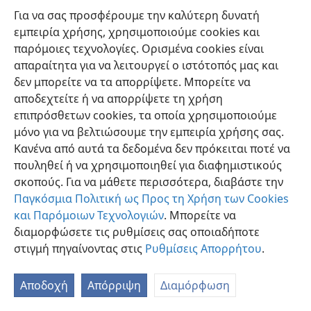
τον Ισραήλ τριάντα χιλιάδες πεζοί.
+
Για να σας προσφέρουμε την καλύτερη δυνατή
εμπειρία χρήσης, χρησιμοποιούμε cookies και
παρόμοιες τεχνολογίες. Ορισμένα cookies είναι
απαραίτητα για να λειτουργεί ο ιστότοπός μας και
δεν μπορείτε να τα απορρίψετε. Μπορείτε να
Ελληνική
Προτιμήσεις
αποδεχτείτε ή να απορρίψετε τη χρήση
επιπρόσθετων cookies, τα οποία χρησιμοποιούμε
Copyright
© 2026 Watch Tower Bible and Tract Society of Pennsylvania
Όροι Χρήσης
Πολιτική Απορρήτου
Ρυθμίσεις Απορρήτου
μόνο για να βελτιώσουμε την εμπειρία χρήσης σας.
Σύνδεση
JW.ORG
Κανένα από αυτά τα δεδομένα δεν πρόκειται ποτέ να
πουληθεί ή να χρησιμοποιηθεί για διαφημιστικούς
σκοπούς. Για να μάθετε περισσότερα, διαβάστε την
Παγκόσμια Πολιτική ως Προς τη Χρήση των Cookies
και Παρόμοιων Τεχνολογιών
. Μπορείτε να
διαμορφώσετε τις ρυθμίσεις σας οποιαδήποτε
στιγμή πηγαίνοντας στις
Ρυθμίσεις Απορρήτου
.
Αποδοχή
Απόρριψη
Διαμόρφωση