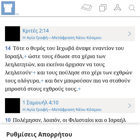
Κριτές 2:14
Η Αγία Γραφή—Μετάφραση Νέου Κόσμου
14
Τότε ο θυμός του Ιεχωβά άναψε εναντίον του
Ισραήλ,
+
ώστε τους έδωσε στα χέρια των
λεηλατητών, και εκείνοι άρχισαν να τους
λεηλατούν·
+
και τους πούλησε στο χέρι των εχθρών
τους ολόγυρα,
+
και δεν μπορούσαν πια να σταθούν
μπροστά στους εχθρούς τους.
+
1 Σαμουήλ 4:10
Η Αγία Γραφή—Μετάφραση Νέου Κόσμου
10
Πολέμησαν, λοιπόν, οι Φιλισταίοι και ο Ισραήλ
νικήθηκε,
+
και έφυγε ο καθένας για τη σκηνή του·
+
Ρυθμίσεις Απορρήτου
έγινε δε πολύ μεγάλη σφαγή
+
και έπεσαν εκεί από