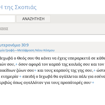
 της Σκοπιάς
ΙΣΕΙΣ
υτερονόμιο 30:9
Αγία Γραφή—Μετάφραση Νέου Κόσμου
 Ιεχωβά ο Θεός σου θα κάνει να έχεις υπεραρκετά σε κάθ
ιών σου,
+
όσον αφορά τον καρπό της κοιλιάς σου και τον
οικίδιων ζώων σου
+
και τους καρπούς της γης σου,
+
ώστε
 ευημερία·
+
επειδή ο Ιεχωβά θα αγάλλεται πάλι για εσένα
κριβώς όπως αγαλλόταν για τους προπάτορές σου·
+