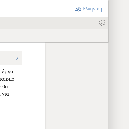
Ελληνική
ε έργο
 καρπό
 θα
 για