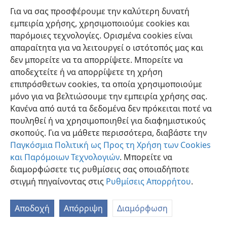
Για να σας προσφέρουμε την καλύτερη δυνατή
εμπειρία χρήσης, χρησιμοποιούμε cookies και
παρόμοιες τεχνολογίες. Ορισμένα cookies είναι
απαραίτητα για να λειτουργεί ο ιστότοπός μας και
δεν μπορείτε να τα απορρίψετε. Μπορείτε να
Ελληνική
Προτιμήσεις
αποδεχτείτε ή να απορρίψετε τη χρήση
Copyright
© 2026 Watch Tower Bible and Tract Society of Pennsylvania
επιπρόσθετων cookies, τα οποία χρησιμοποιούμε
Όροι Χρήσης
Πολιτική Απορρήτου
Ρυθμίσεις Απορρήτου
μόνο για να βελτιώσουμε την εμπειρία χρήσης σας.
Σύνδεση
JW.ORG
Κανένα από αυτά τα δεδομένα δεν πρόκειται ποτέ να
πουληθεί ή να χρησιμοποιηθεί για διαφημιστικούς
σκοπούς. Για να μάθετε περισσότερα, διαβάστε την
Παγκόσμια Πολιτική ως Προς τη Χρήση των Cookies
και Παρόμοιων Τεχνολογιών
. Μπορείτε να
διαμορφώσετε τις ρυθμίσεις σας οποιαδήποτε
στιγμή πηγαίνοντας στις
Ρυθμίσεις Απορρήτου
.
Αποδοχή
Απόρριψη
Διαμόρφωση