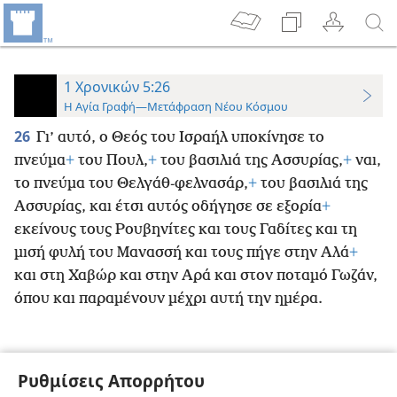
1 Χρονικών 5:26
Η Αγία Γραφή—Μετάφραση Νέου Κόσμου
26
Γι’ αυτό, ο Θεός του Ισραήλ υποκίνησε το
πνεύμα
+
του Πουλ,
+
του βασιλιά της Ασσυρίας,
+
ναι,
το πνεύμα του Θελγάθ-φελνασάρ,
+
του βασιλιά της
Ασσυρίας, και έτσι αυτός οδήγησε σε εξορία
+
εκείνους τους Ρουβηνίτες και τους Γαδίτες και τη
μισή φυλή του Μανασσή και τους πήγε στην Αλά
+
και στη Χαβώρ και στην Αρά και στον ποταμό Γωζάν,
όπου και παραμένουν μέχρι αυτή την ημέρα.
Ρυθμίσεις Απορρήτου