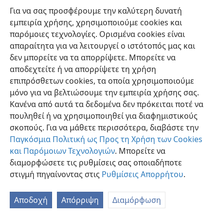
Για να σας προσφέρουμε την καλύτερη δυνατή
εμπειρία χρήσης, χρησιμοποιούμε cookies και
παρόμοιες τεχνολογίες. Ορισμένα cookies είναι
απαραίτητα για να λειτουργεί ο ιστότοπός μας και
δεν μπορείτε να τα απορρίψετε. Μπορείτε να
Ελληνική
Προτιμήσεις
αποδεχτείτε ή να απορρίψετε τη χρήση
Copyright
© 2026 Watch Tower Bible and Tract Society of Pennsylvania
επιπρόσθετων cookies, τα οποία χρησιμοποιούμε
Όροι Χρήσης
Πολιτική Απορρήτου
Ρυθμίσεις Απορρήτου
μόνο για να βελτιώσουμε την εμπειρία χρήσης σας.
Σύνδεση
JW.ORG
Κανένα από αυτά τα δεδομένα δεν πρόκειται ποτέ να
πουληθεί ή να χρησιμοποιηθεί για διαφημιστικούς
σκοπούς. Για να μάθετε περισσότερα, διαβάστε την
Παγκόσμια Πολιτική ως Προς τη Χρήση των Cookies
και Παρόμοιων Τεχνολογιών
. Μπορείτε να
διαμορφώσετε τις ρυθμίσεις σας οποιαδήποτε
στιγμή πηγαίνοντας στις
Ρυθμίσεις Απορρήτου
.
Αποδοχή
Απόρριψη
Διαμόρφωση