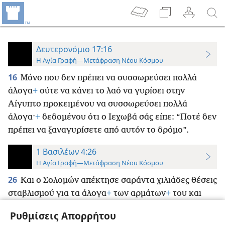
Δευτερονόμιο 17:16
Η Αγία Γραφή—Μετάφραση Νέου Κόσμου
16
Μόνο που δεν πρέπει να συσσωρεύσει πολλά
άλογα
+
ούτε να κάνει το λαό να γυρίσει στην
Αίγυπτο προκειμένου να συσσωρεύσει πολλά
άλογα·
+
δεδομένου ότι ο Ιεχωβά σάς είπε: “Ποτέ δεν
πρέπει να ξαναγυρίσετε από αυτόν το δρόμο”.
1 Βασιλέων 4:26
Η Αγία Γραφή—Μετάφραση Νέου Κόσμου
26
Και ο Σολομών απέκτησε σαράντα χιλιάδες θέσεις
σταβλισμού για τα άλογα
+
των αρμάτων
+
του και
δώδεκα χιλιάδες ιππείς.
Ρυθμίσεις Απορρήτου