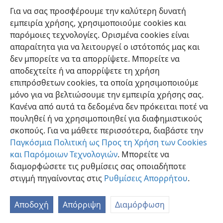
Για να σας προσφέρουμε την καλύτερη δυνατή
εμπειρία χρήσης, χρησιμοποιούμε cookies και
παρόμοιες τεχνολογίες. Ορισμένα cookies είναι
απαραίτητα για να λειτουργεί ο ιστότοπός μας και
δεν μπορείτε να τα απορρίψετε. Μπορείτε να
Ελληνική
Προτιμήσεις
αποδεχτείτε ή να απορρίψετε τη χρήση
Copyright
© 2026 Watch Tower Bible and Tract Society of Pennsylvania
επιπρόσθετων cookies, τα οποία χρησιμοποιούμε
Όροι Χρήσης
Πολιτική Απορρήτου
Ρυθμίσεις Απορρήτου
μόνο για να βελτιώσουμε την εμπειρία χρήσης σας.
Σύνδεση
JW.ORG
Κανένα από αυτά τα δεδομένα δεν πρόκειται ποτέ να
πουληθεί ή να χρησιμοποιηθεί για διαφημιστικούς
σκοπούς. Για να μάθετε περισσότερα, διαβάστε την
Παγκόσμια Πολιτική ως Προς τη Χρήση των Cookies
και Παρόμοιων Τεχνολογιών
. Μπορείτε να
διαμορφώσετε τις ρυθμίσεις σας οποιαδήποτε
στιγμή πηγαίνοντας στις
Ρυθμίσεις Απορρήτου
.
Αποδοχή
Απόρριψη
Διαμόρφωση