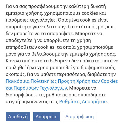
Για να σας προσφέρουμε την καλύτερη δυνατή
εμπειρία χρήσης, χρησιμοποιούμε cookies και
παρόμοιες τεχνολογίες. Ορισμένα cookies είναι
απαραίτητα για να λειτουργεί ο ιστότοπός μας και
δεν μπορείτε να τα απορρίψετε. Μπορείτε να
Ελληνική
Προτιμήσεις
αποδεχτείτε ή να απορρίψετε τη χρήση
Copyright
© 2026 Watch Tower Bible and Tract Society of Pennsylvania
επιπρόσθετων cookies, τα οποία χρησιμοποιούμε
Όροι Χρήσης
Πολιτική Απορρήτου
Ρυθμίσεις Απορρήτου
μόνο για να βελτιώσουμε την εμπειρία χρήσης σας.
Σύνδεση
JW.ORG
Κανένα από αυτά τα δεδομένα δεν πρόκειται ποτέ να
πουληθεί ή να χρησιμοποιηθεί για διαφημιστικούς
σκοπούς. Για να μάθετε περισσότερα, διαβάστε την
Παγκόσμια Πολιτική ως Προς τη Χρήση των Cookies
και Παρόμοιων Τεχνολογιών
. Μπορείτε να
διαμορφώσετε τις ρυθμίσεις σας οποιαδήποτε
στιγμή πηγαίνοντας στις
Ρυθμίσεις Απορρήτου
.
Αποδοχή
Απόρριψη
Διαμόρφωση