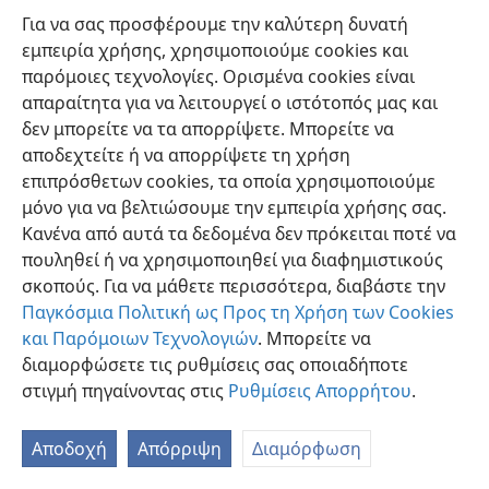
Για να σας προσφέρουμε την καλύτερη δυνατή
εμπειρία χρήσης, χρησιμοποιούμε cookies και
παρόμοιες τεχνολογίες. Ορισμένα cookies είναι
απαραίτητα για να λειτουργεί ο ιστότοπός μας και
δεν μπορείτε να τα απορρίψετε. Μπορείτε να
Ελληνική
Προτιμήσεις
αποδεχτείτε ή να απορρίψετε τη χρήση
Copyright
© 2026 Watch Tower Bible and Tract Society of Pennsylvania
επιπρόσθετων cookies, τα οποία χρησιμοποιούμε
Όροι Χρήσης
Πολιτική Απορρήτου
Ρυθμίσεις Απορρήτου
μόνο για να βελτιώσουμε την εμπειρία χρήσης σας.
Σύνδεση
JW.ORG
Κανένα από αυτά τα δεδομένα δεν πρόκειται ποτέ να
πουληθεί ή να χρησιμοποιηθεί για διαφημιστικούς
σκοπούς. Για να μάθετε περισσότερα, διαβάστε την
Παγκόσμια Πολιτική ως Προς τη Χρήση των Cookies
και Παρόμοιων Τεχνολογιών
. Μπορείτε να
διαμορφώσετε τις ρυθμίσεις σας οποιαδήποτε
στιγμή πηγαίνοντας στις
Ρυθμίσεις Απορρήτου
.
Αποδοχή
Απόρριψη
Διαμόρφωση