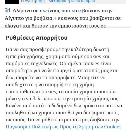
Η Αγία Γραφή—Μετάφραση Νέου Κόσμου
31
Αλίμονο σε εκείνους που κατεβαίνουν στην
Αίγυπτο για βοήθεια,
+
εκείνους που βασίζονται σε
άλογα
+
και θέτουν την εμπιστοσύνη τους σε
πολεμικά άρματα,
+
επειδή είναι πολυάριθμα, και σε
Ρυθμίσεις Απορρήτου
άτια, επειδή είναι πολύ δυνατά, αλλά δεν απέβλεψαν
στον Άγιο του Ισραήλ και τον Ιεχωβά δεν τον
Για να σας προσφέρουμε την καλύτερη δυνατή
εμπειρία χρήσης, χρησιμοποιούμε cookies και
αναζήτησαν.
+
παρόμοιες τεχνολογίες. Ορισμένα cookies είναι
απαραίτητα για να λειτουργεί ο ιστότοπός μας και
δεν μπορείτε να τα απορρίψετε. Μπορείτε να
αποδεχτείτε ή να απορρίψετε τη χρήση
επιπρόσθετων cookies, τα οποία χρησιμοποιούμε
Ελληνική
Προτιμήσεις
μόνο για να βελτιώσουμε την εμπειρία χρήσης σας.
Copyright
© 2026 Watch Tower Bible and Tract Society of Pennsylvania
Κανένα από αυτά τα δεδομένα δεν πρόκειται ποτέ να
Όροι Χρήσης
Πολιτική Απορρήτου
Ρυθμίσεις Απορρήτου
Σύνδεση
JW.ORG
πουληθεί ή να χρησιμοποιηθεί για διαφημιστικούς
σκοπούς. Για να μάθετε περισσότερα, διαβάστε την
Παγκόσμια Πολιτική ως Προς τη Χρήση των Cookies