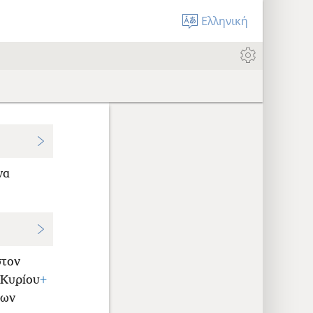
Ελληνική
να
στον
 Κυρίου
+
των