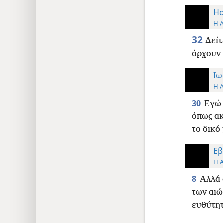
Ησ
Η 
32
Δείτ
άρχουν 
Ιω
Η 
30
Εγώ 
όπως ακ
το δικό
Εβ
Η 
8
Αλλά 
των αιώ
ευθύτητ