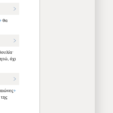
+
θα
βουλία·
ητώ, όχι
 αιώνες
+
 της