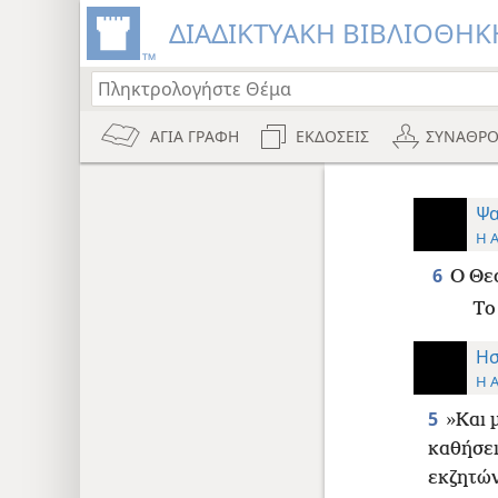
ΔΙΑΔΙΚΤΥΑΚΗ ΒΙΒΛΙΟΘΗΚΗ
ΑΓΙΑ ΓΡΑΦΗ
ΕΚΔΟΣΕΙΣ
ΣΥΝΑΘΡΟ
Ψα
Η 
6
Ο Θεό
Το
Ησ
Η 
5
»Και 
καθήσει
εκζητών