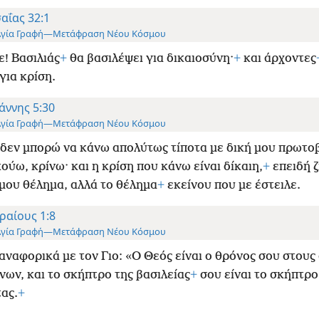
αΐας 32:1
Αγία Γραφή—Μετάφραση Νέου Κόσμου
ε! Βασιλιάς
+
θα βασιλέψει για δικαιοσύνη·
+
και άρχοντες
για κρίση.
άννης 5:30
Αγία Γραφή—Μετάφραση Νέου Κόσμου
δεν μπορώ να κάνω απολύτως τίποτα με δική μου πρωτο
ούω, κρίνω· και η κρίση που κάνω είναι δίκαιη,
+
επειδή ζ
 μου θέλημα, αλλά το θέλημα
+
εκείνου που με έστειλε.
ραίους 1:8
Αγία Γραφή—Μετάφραση Νέου Κόσμου
αναφορικά με τον Γιο: «Ο Θεός είναι ο θρόνος σου στους
νων, και το σκήπτρο της βασιλείας
+
σου είναι το σκήπτρο
ας.
+